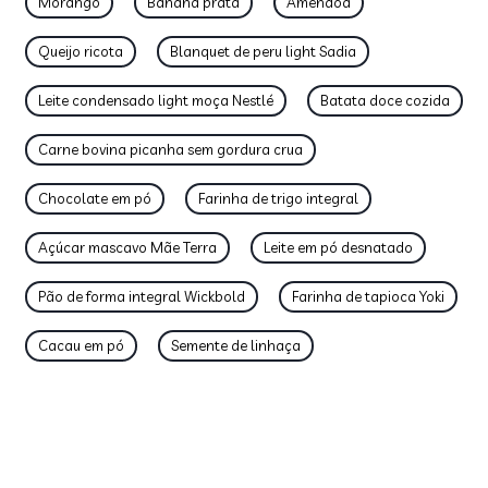
Morango
Banana prata
Amêndoa
Queijo ricota
Blanquet de peru light Sadia
Leite condensado light moça Nestlé
Batata doce cozida
Carne bovina picanha sem gordura crua
Chocolate em pó
Farinha de trigo integral
Açúcar mascavo Mãe Terra
Leite em pó desnatado
Pão de forma integral Wickbold
Farinha de tapioca Yoki
Cacau em pó
Semente de linhaça