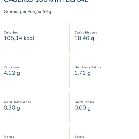
Gramas por Porção:
53 g
Calorias
Carboidratos
105,34 kcal
18,40 g
Proteínas
Gorduras Totais
4,12 g
1,71 g
Gord. Saturadas
Gord. Trans
0,30 g
0,00 g
Fibras
Sódio