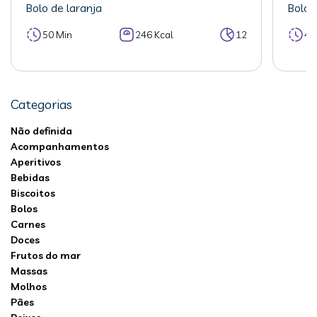
Bolo de laranja
Bolo 
50 Min
246 Kcal
12
40
Categorias
Não definida
Acompanhamentos
Aperitivos
Bebidas
Biscoitos
Bolos
Carnes
Doces
Frutos do mar
Massas
Molhos
Pães