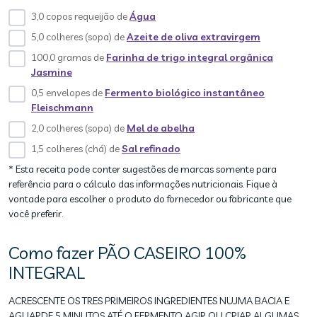
3,0 copos requeijão de
Água
5,0 colheres (sopa) de
Azeite de oliva extravirgem
100,0 gramas de
Farinha de trigo integral orgânica
Jasmine
0,5 envelopes de
Fermento biológico instantâneo
Fleischmann
2,0 colheres (sopa) de
Mel de abelha
1,5 colheres (chá) de
Sal refinado
* Esta receita pode conter sugestões de marcas somente para
referência para o cálculo das informações nutricionais. Fique à
vontade para escolher o produto do fornecedor ou fabricante que
você preferir.
Como fazer PÃO CASEIRO 100%
INTEGRAL
ACRESCENTE OS TRES PRIMEIROS INGREDIENTES NUJMA BACIA E
AGUARDE 5 MINUTOS ATÉ O FERMENTO AGIR OU CRIAR ALGUMAS