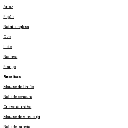
Arroz
Feijão
Batata inglesa
Ovo
Leite
Banana
Frango
Receitas
Mousse de Limão
Bolo de cenoura
Creme de milho
Mousse de maracujá
Bolo de laranja