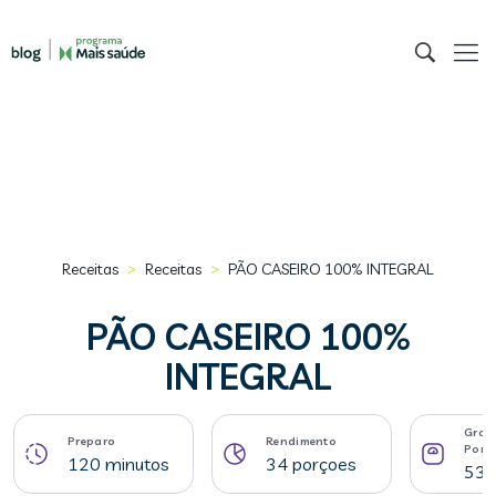
>
>
Receitas
Receitas
PÃO CASEIRO 100% INTEGRAL
PÃO CASEIRO 100%
INTEGRAL
Gram
Preparo
Rendimento
Porç
120 minutos
34 porçoes
53 