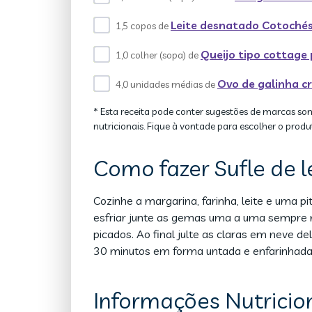
Leite desnatado Cotoché
1,5 copos de
Queijo tipo cottage 
1,0 colher (sopa) de
Ovo de galinha c
4,0 unidades médias de
* Esta receita pode conter sugestões de marcas so
nutricionais. Fique à vontade para escolher o produ
Como fazer Sufle de 
Cozinhe a margarina, farinha, leite e uma p
esfriar junte as gemas uma a uma sempre m
picados. Ao final julte as claras em neve
30 minutos em forma untada e enfarinhada
Informações Nutricio