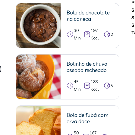
P
S
Bolo de chocolate
S
na caneca
S
30
197
T
2
Min
Kcal
Bolinho de chuva
assado recheado
45
183
5
Min
Kcal
Bolo de fubá com
erva doce
50
167