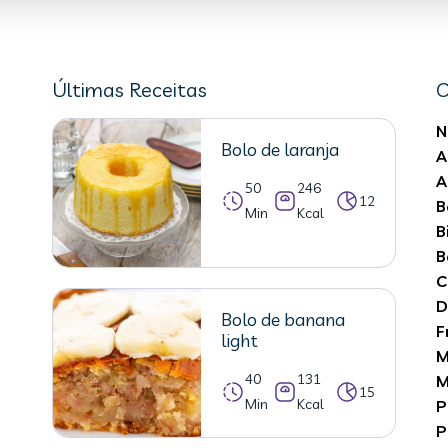
Últimas Receitas
C
N
Bolo de laranja
A
A
50
246
12
B
Min
Kcal
B
B
C
D
Bolo de banana
F
light
M
40
131
M
15
Min
Kcal
P
P