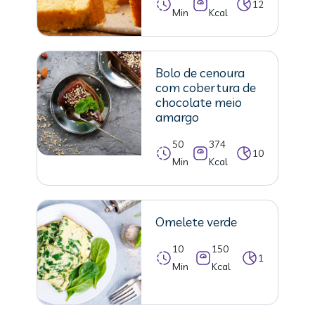
12
Min
Kcal
Bolo de cenoura
com cobertura de
chocolate meio
amargo
50
374
10
Min
Kcal
Omelete verde
10
150
1
Min
Kcal