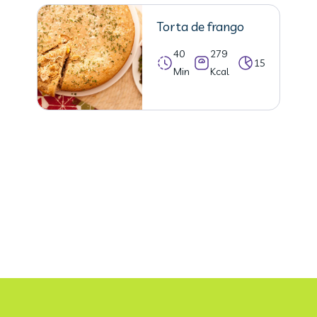
Torta de frango
40
279
15
Min
Kcal