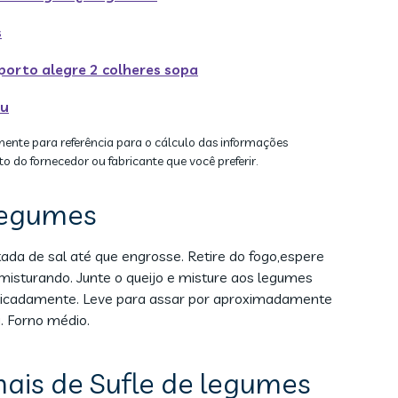
s
porto alegre 2 colheres sopa
ru
mente para referência para o cálculo das informações
to do fornecedor ou fabricante que você preferir.
legumes
itada de sal até que engrosse. Retire do fogo,espere
isturando. Junte o queijo e misture aos legumes
 delicadamente. Leve para assar por aproximadamente
. Forno médio.
nais de Sufle de legumes