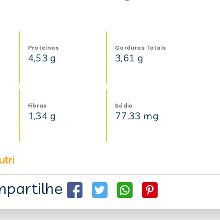
Proteínas
Gorduras Totais
4,53 g
3,61 g
Fibras
Sódio
1,34 g
77,33 mg
partilhe