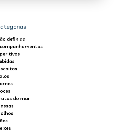
ategorias
ão definida
companhamentos
peritivos
ebidas
iscoitos
olos
arnes
oces
rutos do mar
assas
olhos
ães
eixes