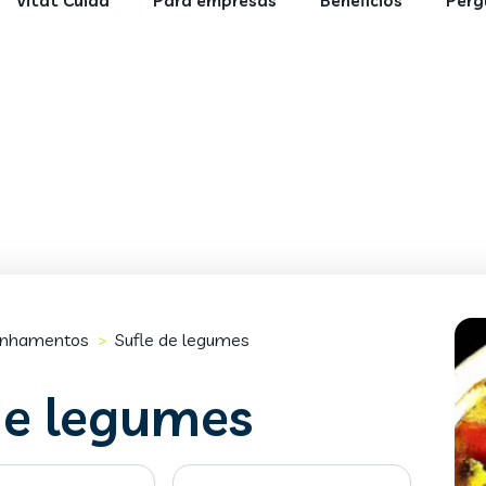
Vitat Cuida
Para empresas
Benefícios
Perg
nhamentos
Sufle de legumes
>
de legumes