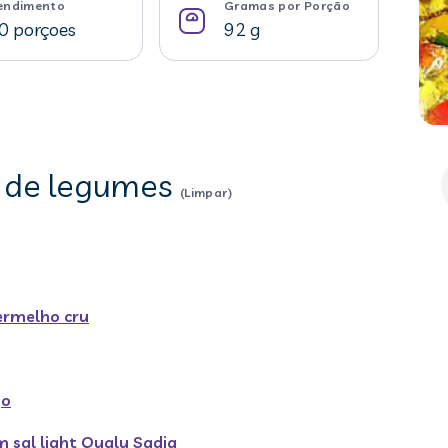
endimento
Gramas por Porção
0 porçoes
92 g
le de legumes
(Limpar)
ermelho cru
go
 sal light Qualy Sadia