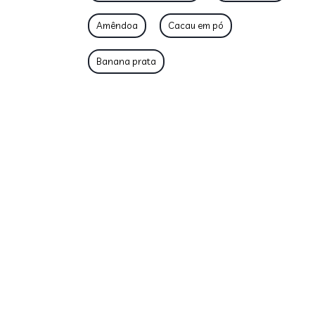
Amêndoa
Cacau em pó
Banana prata