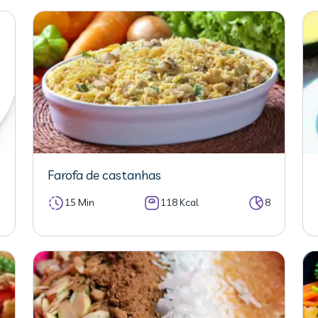
Farofa de castanhas
3
15 Min
118 Kcal
8