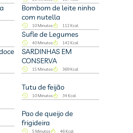
da
Bombom de leite ninho
com nutella
10 Minutos
112 Kcal
Sufle de Legumes
40 Minutos
142 Kcal
doce
SARDINHAS EM
CONSERVA
15 Minutos
369 Kcal
Tutu de feijão
10 Minutos
34 Kcal
Pao de queijo de
frigideira
5 Minutos
46 Kcal