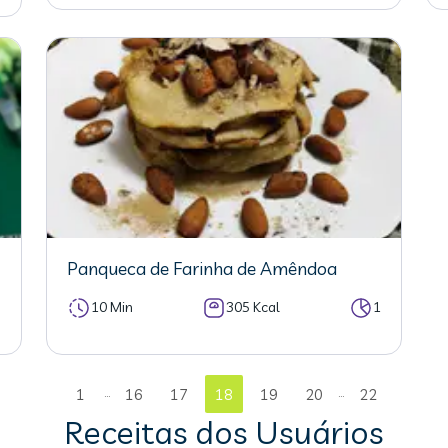
Panqueca de Farinha de Amêndoa
5
10 Min
305 Kcal
1
...
...
1
16
17
18
19
20
22
Receitas dos Usuários