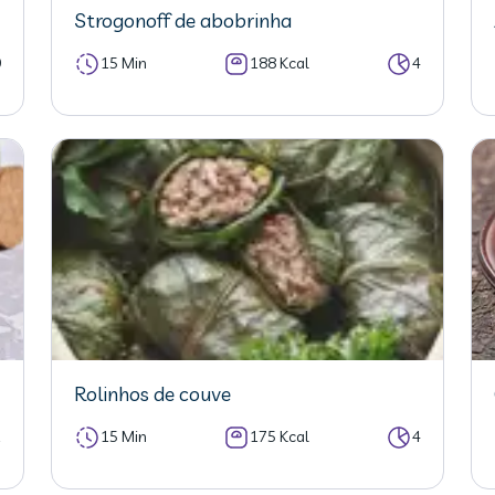
Strogonoff de abobrinha
0
15 Min
188 Kcal
4
Rolinhos de couve
1
15 Min
175 Kcal
4