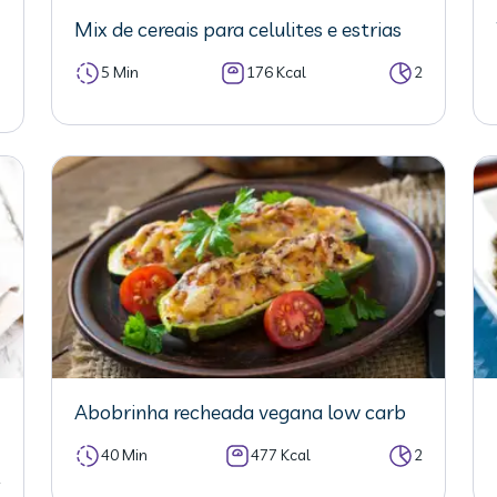
Mix de cereais para celulites e estrias
5 Min
176 Kcal
2
7
Abobrinha recheada vegana low carb
40 Min
477 Kcal
2
2