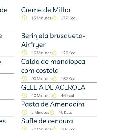
 de
Creme de Milho
15 Minutos
177 Kcal
e
Berinjela brusqueta-
Airfryer
40 Minutos
126 Kcal
o
Caldo de mandiopca
com costela
90 Minutos
162 Kcal
GELEIA DE ACEROLA
40 Minutos
46 Kcal
Pasta de Amendoim
5 Minutos
40 Kcal
es
Sufle de cenoura
20 Minutos
107 Kcal