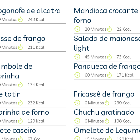
ogonofe de alcatra
Mandioca crocante
forno
 Minutos
243 Kcal
20 Minutos
22 Kcal
asse de frango
Salada de maiones
light
 Minutos
211 Kcal
45 Minutos
73 Kcal
ambole de
Panqueca de frang
brinha
60 Minutos
171 Kcal
 Minutos
174 Kcal
e tatin
Fricassê de frango
 Minutos
232 Kcal
0 Minutos
299 Kcal
rinha de forno
Chuchu gratinado
 Minutos
129 Kcal
0 Minutos
198 Kcal
ete caseiro
Omelete de Legum
 Minutos
67 Kcal
15 Minutos
120 Kcal