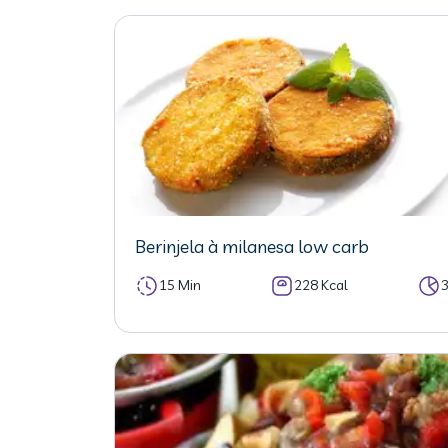
Berinjela à milanesa low carb
15 Min
228 Kcal