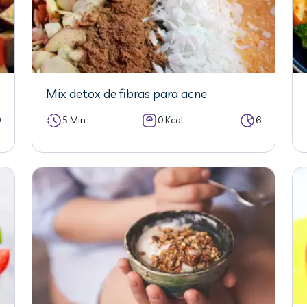
Mix detox de fibras para acne
0
5 Min
0 Kcal
6