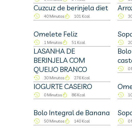
Cuzcuz de berinjela diet
Arro
40 Minutos
101 Kcal
30
Omelete Feliz
Sopa
1 Minutos
51 Kcal
20
LASANHA DE
Bolo
BERINJELA COM
cas
QUEIJO BRANCO
0 
30 Minutos
276 Kcal
IOGURTE CASEIRO
Omel
0 Minutos
86 Kcal
10
Bolo Integral de Banana
Sop
50 Minutos
140 Kcal
0 