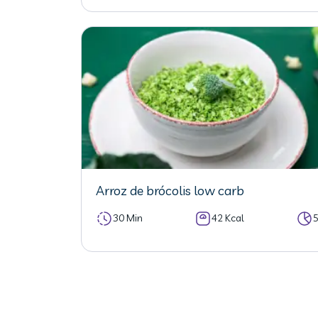
Arroz de brócolis low carb
30 Min
42 Kcal