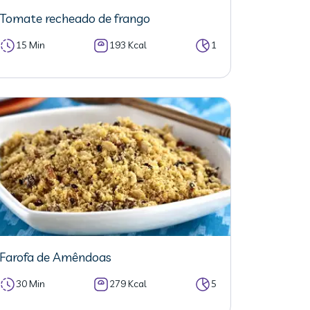
Tomate recheado de frango
15 Min
193 Kcal
1
Farofa de Amêndoas
30 Min
279 Kcal
5