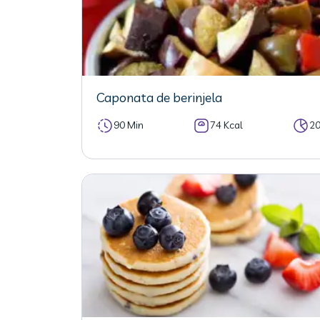
Caponata de berinjela
90 Min
74 Kcal
2