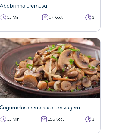
Abobrinha cremosa
15 Min
97 Kcal
2
Cogumelos cremosos com vagem
15 Min
156 Kcal
2