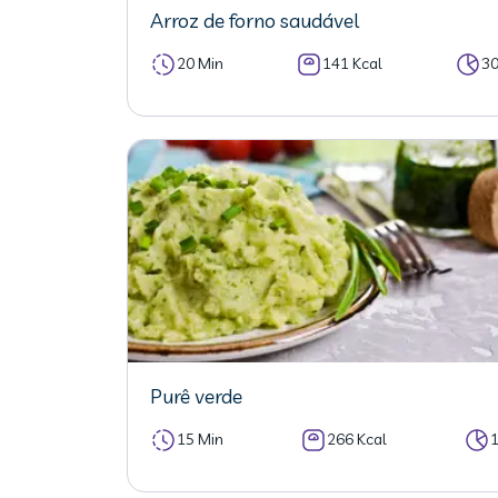
Arroz de forno saudável
20 Min
141 Kcal
3
Purê verde
15 Min
266 Kcal