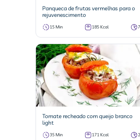
Panqueca de frutas vermelhas para o
rejuvenescimento
15 Min
185 Kcal
Tomate recheado com queijo branco
light
35 Min
171 Kcal