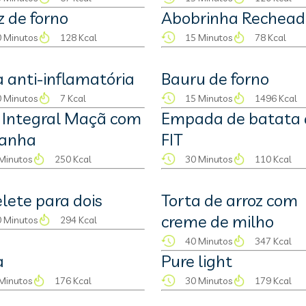
z de forno
Abobrinha Rechea
 Minutos
128 Kcal
15 Minutos
78 Kcal
 anti-inflamatória
Bauru de forno
 Minutos
7 Kcal
15 Minutos
1496 Kcal
 Integral Maçã com
Empada de batata 
tanha
FIT
Minutos
250 Kcal
30 Minutos
110 Kcal
ete para dois
Torta de arroz com
creme de milho
 Minutos
294 Kcal
40 Minutos
347 Kcal
a
Pure light
Minutos
176 Kcal
30 Minutos
179 Kcal