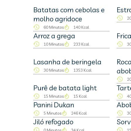
Batatas com cebolas e
Estr
molho agridoce
20
60 Minutos
140 Kcal
Arroz a grega
Fric
10 Minutos
233 Kcal
30
Lasanha de beringela
Roc
abo
30 Minutos
1353 Kcal
20
Purê de batata light
Tart
15 Minutos
15 Kcal
40
Panini Dukan
Abob
5 Minutos
246 Kcal
30
Jiló refogado
Sorv
0 Minutos
34 Kcal
15