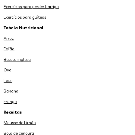
Exercícios para perder barriga
Exercícios para glúteos
Tabela Nutricional
Arroz
Feijão
Batata inglesa
Ovo
Leite
Banana
Frango
Receitas
Mousse de Limão
Bolo de cenoura