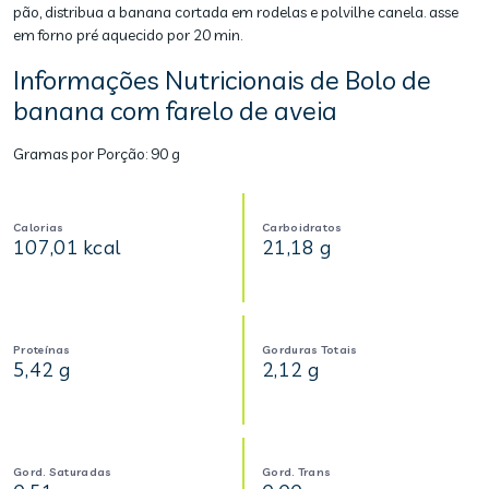
pão, distribua a banana cortada em rodelas e polvilhe canela. asse
em forno pré aquecido por 20 min.
Informações Nutricionais de Bolo de
banana com farelo de aveia
Gramas por Porção:
90 g
Calorias
Carboidratos
107,01 kcal
21,18 g
Proteínas
Gorduras Totais
5,42 g
2,12 g
Gord. Saturadas
Gord. Trans