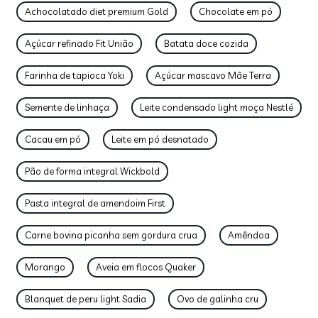
Achocolatado diet premium Gold
Chocolate em pó
Açúcar refinado Fit União
Batata doce cozida
Farinha de tapioca Yoki
Açúcar mascavo Mãe Terra
Semente de linhaça
Leite condensado light moça Nestlé
Cacau em pó
Leite em pó desnatado
Pão de forma integral Wickbold
Pasta integral de amendoim First
Carne bovina picanha sem gordura crua
Amêndoa
Morango
Aveia em flocos Quaker
Blanquet de peru light Sadia
Ovo de galinha cru