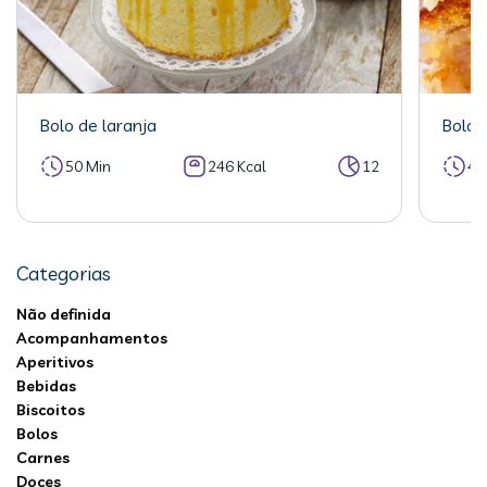
Bolo de laranja
Bolo 
50 Min
246 Kcal
12
40
Categorias
Não definida
Acompanhamentos
Aperitivos
Bebidas
Biscoitos
Bolos
Carnes
Doces