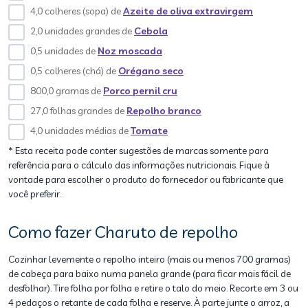
4,0 colheres (sopa) de
Azeite de oliva extravirgem
2,0 unidades grandes de
Cebola
0,5 unidades de
Noz moscada
0,5 colheres (chá) de
Orégano seco
800,0 gramas de
Porco pernil cru
27,0 folhas grandes de
Repolho branco
4,0 unidades médias de
Tomate
* Esta receita pode conter sugestões de marcas somente para
referência para o cálculo das informações nutricionais. Fique à
vontade para escolher o produto do fornecedor ou fabricante que
você preferir.
Como fazer Charuto de repolho
Cozinhar levemente o repolho inteiro (mais ou menos 700 gramas)
de cabeça para baixo numa panela grande (para ficar mais fácil de
desfolhar). Tire folha por folha e retire o talo do meio. Recorte em 3 ou
4 pedaços o retante de cada folha e reserve. À parte junte o arroz, a