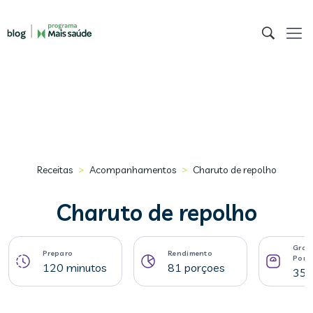
>
>
Receitas
Acompanhamentos
Charuto de repolho
Charuto de repolho
Gram
Preparo
Rendimento
Porç
120 minutos
81 porçoes
35 