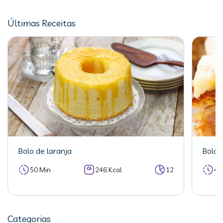
Últimas Receitas
Bolo de laranja
Bolo 
50 Min
246 Kcal
12
40
Categorias