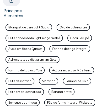
Principais
Alimentos
Blanquet de peru light Sadia
Ovo de galinha cru
Leite condensado light moça Nestlé
Cacau em pó
Aveia em flocos Quaker
Farinha de trigo integral
Achocolatado diet premium Gold
Farinha de tapioca Yoki
Açúcar mascavo Mãe Terra
Leite desnatado
Morango
Farinha de Chia
Leite em pó desnatado
Banana prata
Semente de linhaça
Pão de forma integral Wickbold