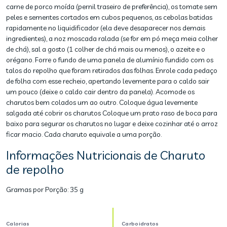
carne de porco moída (pernil traseiro de preferência), os tomate sem
peles e sementes cortados em cubos pequenos, as cebolas batidas
rapidamente no liquidificador (ela deve desaparecer nos demais
ingredientes), a noz moscada ralada (se for em pó meça meia colher
de chá), sal a gosto (1 colher de chá mais ou menos), o azeite e o
orégano. Forre o fundo de uma panela de alumínio fundido com os
talos do repolho que foram retirados das folhas. Enrole cada pedaço
de folha com esse recheio, apertando levemente para o caldo sair
um pouco (deixe o caldo cair dentro da panela). Acomode os
charutos bem colados um ao outro. Coloque água levemente
salgada até cobrir os charutos Coloque um prato raso de boca para
baixo para segurar os charutos no lugar e deixe cozinhar até o arroz
ficar macio. Cada charuto equivale a uma porção.
Informações Nutricionais de Charuto
de repolho
Gramas por Porção:
35 g
Calorias
Carboidratos