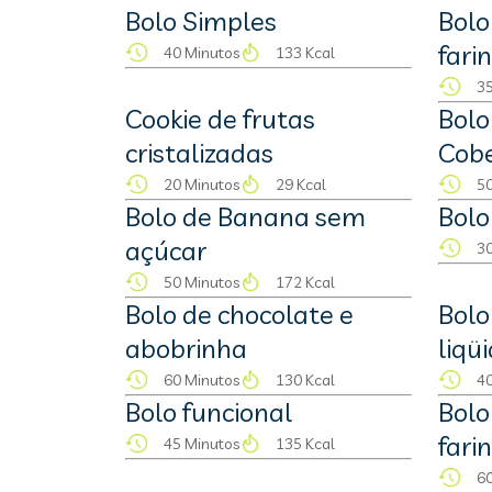
Bolo Simples
Bolo
fari
40 Minutos
133 Kcal
35
Cookie de frutas
Bolo
cristalizadas
Cobe
20 Minutos
29 Kcal
50
Bolo de Banana sem
Bolo
açúcar
30
50 Minutos
172 Kcal
Bolo de chocolate e
Bol
abobrinha
liqü
60 Minutos
130 Kcal
40
Bolo funcional
Bolo
fari
45 Minutos
135 Kcal
60