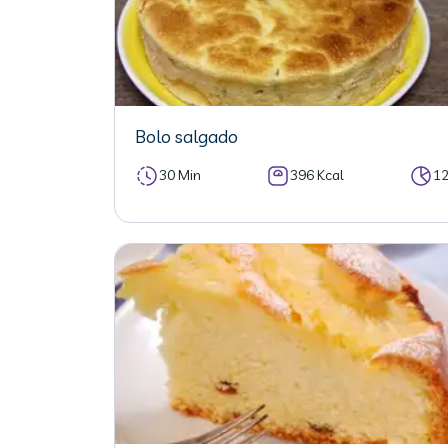
Bolo salgado
30 Min
396 Kcal
1