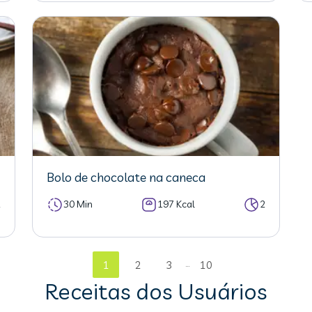
Bolo de chocolate na caneca
2
30 Min
197 Kcal
2
...
1
2
3
10
Receitas dos Usuários