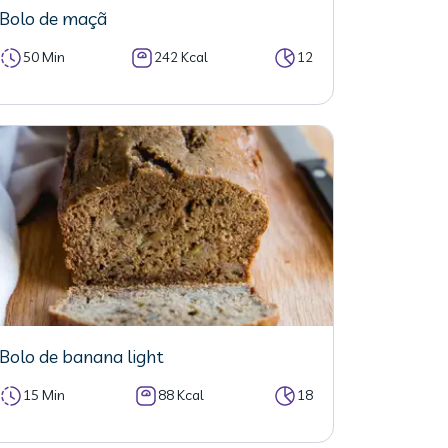
Bolo de maçã
50 Min
242 Kcal
12
Bolo de banana light
15 Min
88 Kcal
18