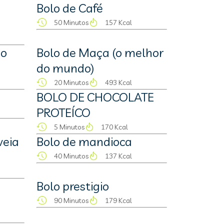
Bolo de Café
50 Minutos
157 Kcal
jo
Bolo de Maça (o melhor
do mundo)
20 Minutos
493 Kcal
BOLO DE CHOCOLATE
PROTEÍCO
5 Minutos
170 Kcal
veia
Bolo de mandioca
40 Minutos
137 Kcal
Bolo prestigio
90 Minutos
179 Kcal