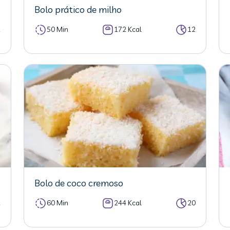
Bolo prático de milho
2
50 Min
172 Kcal
12
Bolo de coco cremoso
2
60 Min
244 Kcal
20