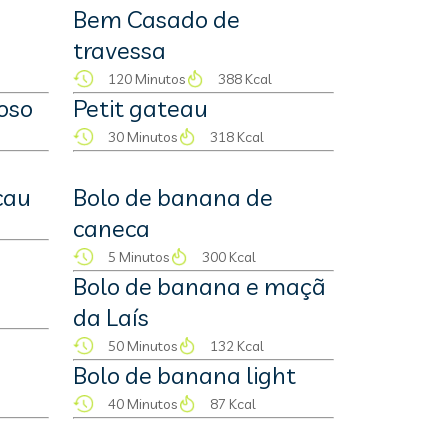
Bem Casado de
travessa
120 Minutos
388 Kcal
oso
Petit gateau
30 Minutos
318 Kcal
cau
Bolo de banana de
caneca
5 Minutos
300 Kcal
Bolo de banana e maçã
da Laís
50 Minutos
132 Kcal
Bolo de banana light
40 Minutos
87 Kcal