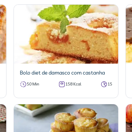
Bolo diet de damasco com castanha
5
50 Min
158 Kcal
15