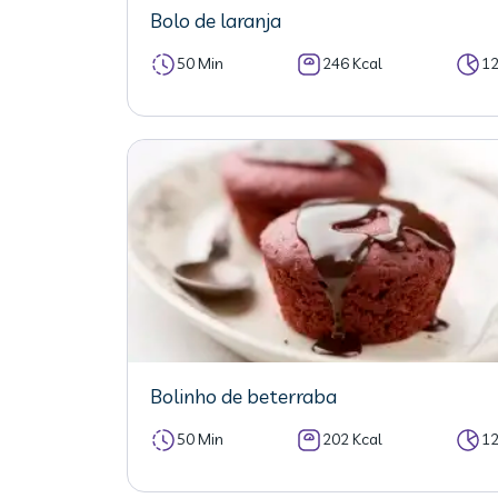
Bolo de laranja
50 Min
246 Kcal
1
Bolinho de beterraba
50 Min
202 Kcal
1