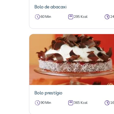
Bolo de abacaxi
60 Min
295 Kcal
2
Bolo prestígio
90 Min
365 Kcal
1