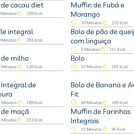
 de cacau diet
Muffin de Fubá e
Morango
 Minutos
238 Kcal
30 Minutos
155 Kcal
le integral
Bolo de pão de quei
com linguiça
 Minutos
281 Kcal
5 Minutos
315 Kcal
 de milho
Bolo
 Minutos
126 Kcal
25 Minutos
191 Kcal
 Integral de
Bolo de Banana e A
oura
Fit
 Minutos
199 Kcal
60 Minutos
185 Kcal
 de maçã
Muffin de Farinhas
Integrais
 Minutos
131 Kcal
15 Minutos
95 Kcal