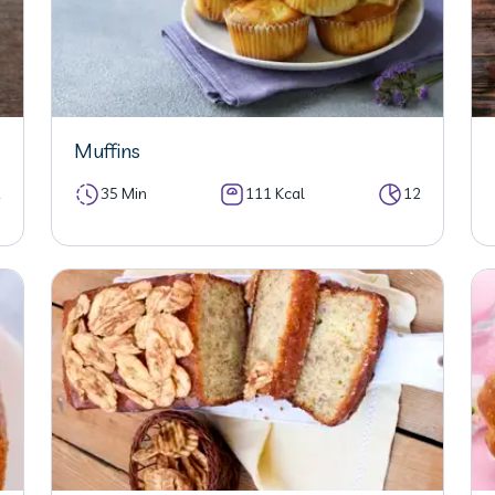
Muffins
2
35 Min
111 Kcal
12