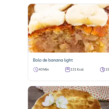
Bolo de banana light
40 Min
131 Kcal
1