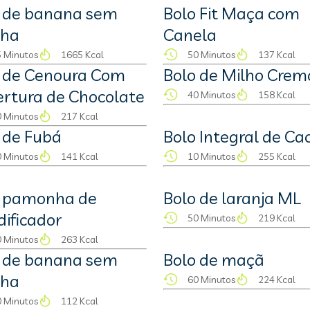
 de banana sem
Bolo Fit Maça com
nha
Canela
 Minutos
1665 Kcal
50 Minutos
137 Kcal
 de Cenoura Com
Bolo de Milho Crem
rtura de Chocolate
40 Minutos
158 Kcal
 Minutos
217 Kcal
 de Fubá
Bolo Integral de Ca
 Minutos
141 Kcal
10 Minutos
255 Kcal
o pamonha de
Bolo de laranja ML
idificador
50 Minutos
219 Kcal
 Minutos
263 Kcal
 de banana sem
Bolo de maçã
nha
60 Minutos
224 Kcal
 Minutos
112 Kcal