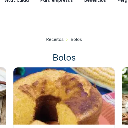
Vitat Cuida
Para empresas
Benefícios
Perg
Receitas
Bolos
>
Bolos