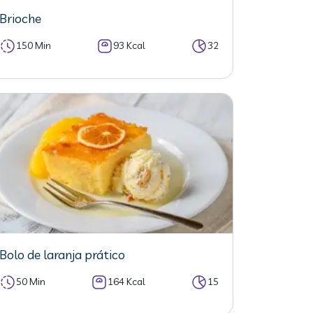
Brioche
150 Min
93 Kcal
32
Bolo de laranja prático
50 Min
164 Kcal
15