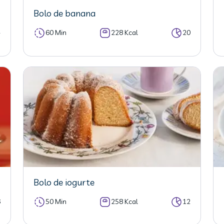
Bolo de banana
4
60 Min
228 Kcal
20
Bolo de iogurte
6
50 Min
258 Kcal
12