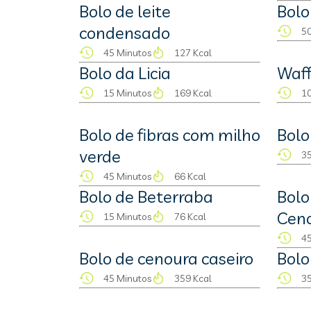
Bolo de leite
Bolo
condensado
50
45 Minutos
127 Kcal
Bolo da Licia
Waff
15 Minutos
169 Kcal
10
Bolo de fibras com milho
Bolo
verde
35
45 Minutos
66 Kcal
Bolo de Beterraba
Bolo
Cen
15 Minutos
76 Kcal
45
Bolo de cenoura caseiro
Bolo
45 Minutos
359 Kcal
35