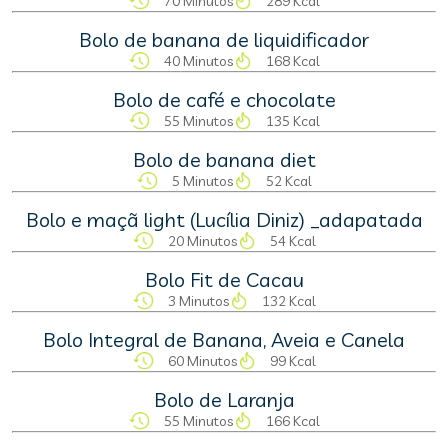
70 Minutos
289 Kcal
Bolo de banana de liquidificador
40 Minutos
168 Kcal
Bolo de café e chocolate
55 Minutos
135 Kcal
Bolo de banana diet
5 Minutos
52 Kcal
Bolo e maçã light (Lucília Diniz) _adapatada
20 Minutos
54 Kcal
Bolo Fit de Cacau
3 Minutos
132 Kcal
Bolo Integral de Banana, Aveia e Canela
60 Minutos
99 Kcal
Bolo de Laranja
55 Minutos
166 Kcal