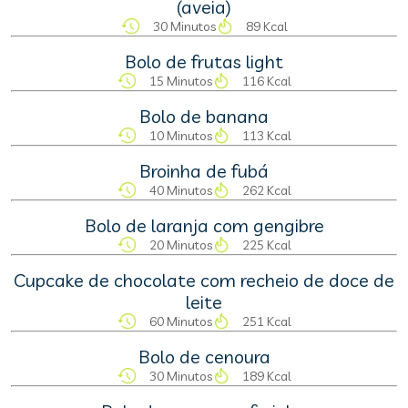
(aveia)
30 Minutos
89 Kcal
Bolo de frutas light
15 Minutos
116 Kcal
Bolo de banana
10 Minutos
113 Kcal
Broinha de fubá
40 Minutos
262 Kcal
Bolo de laranja com gengibre
20 Minutos
225 Kcal
Cupcake de chocolate com recheio de doce de
leite
60 Minutos
251 Kcal
Bolo de cenoura
30 Minutos
189 Kcal