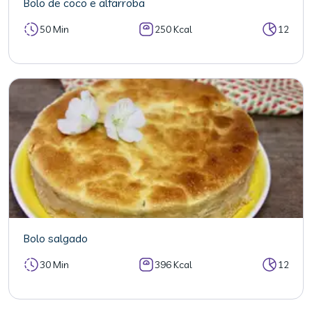
Bolo de coco e alfarroba
50 Min
250 Kcal
12
Bolo salgado
30 Min
396 Kcal
12