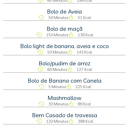
60 Minutos
198 Kcal
Bolo de Aveia
50 Minutos
51 Kcal
Bolo de maçã
150 Minutos
136 Kcal
Bolo light de banana, aveia e coco
50 Minutos
143 Kcal
Bolo/pudim de arroz
60 Minutos
127 Kcal
Bolo de Banana com Canela
5 Minutos
225 Kcal
Mashmallow
30 Minutos
89 Kcal
Bem Casado de travessa
120 Minutos
388 Kcal