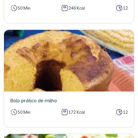
50 Min
246 Kcal
12
Bolo prático de milho
50 Min
172 Kcal
12