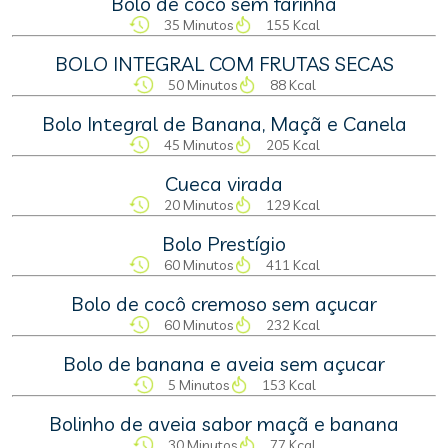
Bolo de coco sem farinha
35 Minutos
155 Kcal
BOLO INTEGRAL COM FRUTAS SECAS
50 Minutos
88 Kcal
Bolo Integral de Banana, Maçã e Canela
45 Minutos
205 Kcal
Cueca virada
20 Minutos
129 Kcal
Bolo Prestígio
60 Minutos
411 Kcal
Bolo de cocô cremoso sem açucar
60 Minutos
232 Kcal
Bolo de banana e aveia sem açucar
5 Minutos
153 Kcal
Bolinho de aveia sabor maçã e banana
30 Minutos
77 Kcal