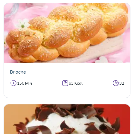
Brioche
150 Min
93 Kcal
32