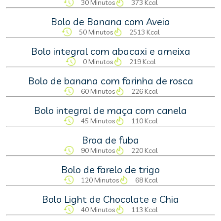
30 Minutos
373 Kcal
Bolo de Banana com Aveia
50 Minutos
2513 Kcal
Bolo integral com abacaxi e ameixa
0 Minutos
219 Kcal
Bolo de banana com farinha de rosca
60 Minutos
226 Kcal
Bolo integral de maça com canela
45 Minutos
110 Kcal
Broa de fuba
90 Minutos
220 Kcal
Bolo de farelo de trigo
120 Minutos
68 Kcal
Bolo Light de Chocolate e Chia
40 Minutos
113 Kcal