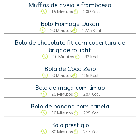
Muffins de aveia e framboesa
15 Minutos
209 Kcal
Bolo Fromage Dukan
20 Minutos
1275 Kcal
Bolo de chocolate fit com cobertura de
brigadeiro light
40 Minutos
92 Kcal
Bola de Coca Zero
0 Minutos
138 Kcal
Bolo de maça com limao
20 Minutos
287 Kcal
Bolo de banana com canela
50 Minutos
225 Kcal
Bolo prestígio
80 Minutos
247 Kcal