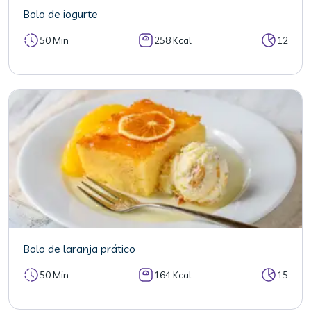
Bolo de iogurte
50 Min
258 Kcal
12
Bolo de laranja prático
50 Min
164 Kcal
15