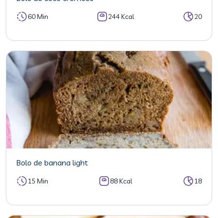
60 Min
244 Kcal
20
Bolo de banana light
15 Min
88 Kcal
18