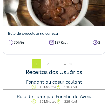
Bolo de chocolate na caneca
30 Min
197 Kcal
2
...
1
2
3
10
Receitas dos Usuários
Fondant au coeur coulant
10 Minutos
136 Kcal
Bolo de Laranja e Farinha de Aveia
50 Minutos
226 Kcal