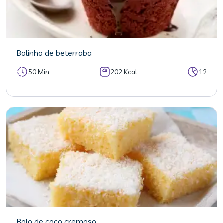
Bolinho de beterraba
50 Min
202 Kcal
12
Bolo de coco cremoso