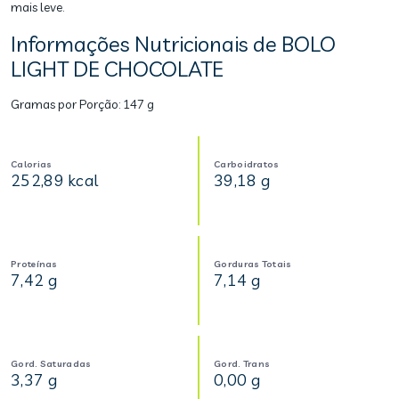
mais leve.
Informações Nutricionais de BOLO
LIGHT DE CHOCOLATE
Gramas por Porção:
147 g
Calorias
Carboidratos
252,89 kcal
39,18 g
Proteínas
Gorduras Totais
7,42 g
7,14 g
Gord. Saturadas
Gord. Trans
3,37 g
0,00 g