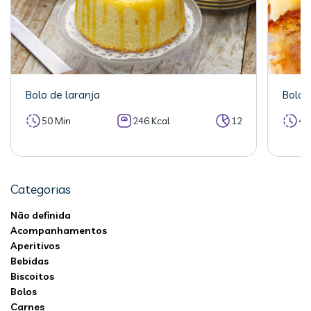
Bolo de laranja
Bolo 
50 Min
246 Kcal
12
40
Categorias
Não definida
Acompanhamentos
Aperitivos
Bebidas
Biscoitos
Bolos
Carnes