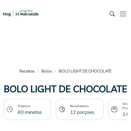
>
>
Receitas
Bolos
BOLO LIGHT DE CHOCOLATE
BOLO LIGHT DE CHOCOLATE
Gram
Preparo
Rendimento
Porç
60 minutos
12 porçoes
147