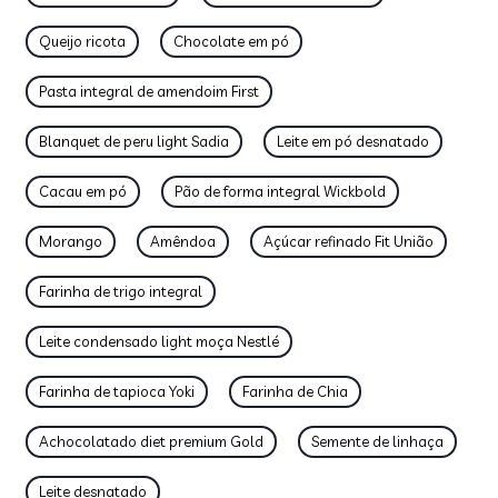
Queijo ricota
Chocolate em pó
Pasta integral de amendoim First
Blanquet de peru light Sadia
Leite em pó desnatado
Cacau em pó
Pão de forma integral Wickbold
Morango
Amêndoa
Açúcar refinado Fit União
Farinha de trigo integral
Leite condensado light moça Nestlé
Farinha de tapioca Yoki
Farinha de Chia
Achocolatado diet premium Gold
Semente de linhaça
Leite desnatado