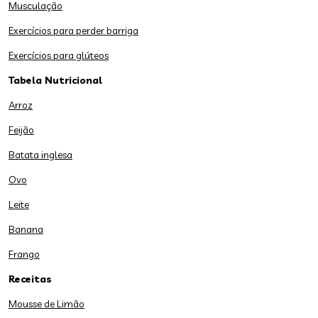
Musculação
Exercícios para perder barriga
Exercícios para glúteos
Tabela Nutricional
Arroz
Feijão
Batata inglesa
Ovo
Leite
Banana
Frango
Receitas
Mousse de Limão