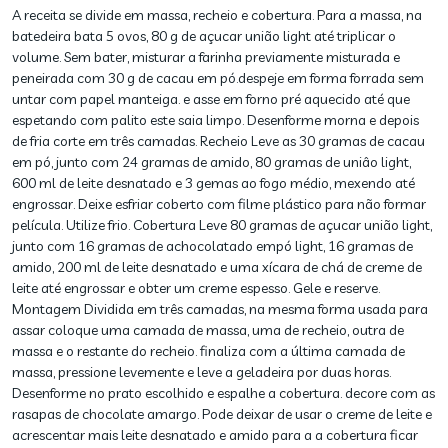
A receita se divide em massa, recheio e cobertura. Para a massa, na
batedeira bata 5 ovos, 80 g de açucar união light até triplicar o
volume. Sem bater, misturar a farinha previamente misturada e
peneirada com 30 g de cacau em pó.despeje em forma forrada sem
untar com papel manteiga. e asse em forno pré aquecido até que
espetando com palito este saia limpo. Desenforme morna e depois
de fria corte em três camadas. Recheio Leve as 30 gramas de cacau
em pó, junto com 24 gramas de amido, 80 gramas de uniâo light,
600 ml de leite desnatado e 3 gemas ao fogo médio, mexendo até
engrossar. Deixe esfriar coberto com filme plástico para não formar
película. Utilize frio. Cobertura Leve 80 gramas de açucar união light,
junto com 16 gramas de achocolatado empó light, 16 gramas de
amido, 200 ml de leite desnatado e uma xícara de chá de creme de
leite até engrossar e obter um creme espesso. Gele e reserve.
Montagem Dividida em três camadas, na mesma forma usada para
assar coloque uma camada de massa, uma de recheio, outra de
massa e o restante do recheio. finaliza com a última camada de
massa, pressione levemente e leve a geladeira por duas horas.
Desenforme no prato escolhido e espalhe a cobertura. decore com as
rasapas de chocolate amargo. Pode deixar de usar o creme de leite e
acrescentar mais leite desnatado e amido para a a cobertura ficar