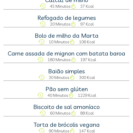
45 Minutos
37 Kcal
Refogado de legumes
20 Minutos
97 Kcal
Bolo de milho da Marta
10 Minutos
106 Kcal
Carne assada de mignon com batata baroa
180 Minutos
197 Kcal
Baião simples
30 Minutos
300 Kcal
Pão sem glúten
40 Minutos
1229 Kcal
Biscoito de sal amoníaco
60 Minutos
88 Kcal
Torta de brócolis vegana
90 Minutos
147 Kcal