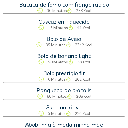
Batata de forno com frango rápido
30 Minutos
273 Kcal
Cuscuz enrriquecido
15 Minutos
41 Kcal
Bolo de Aveia
35 Minutos
2342 Kcal
Bolo de banana light
50 Minutos
38 Kcal
Bolo prestígio fit
0 Minutos
262 Kcal
Panqueca de brócolis
60 Minutos
206 Kcal
Suco nutritivo
5 Minutos
224 Kcal
Abobrinha à moda minha mãe