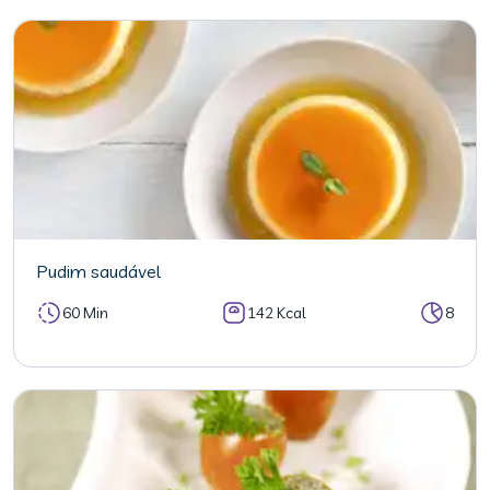
Pudim saudável
60 Min
142 Kcal
8