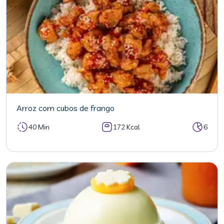
Arroz com cubos de frango
40 Min
172 Kcal
6