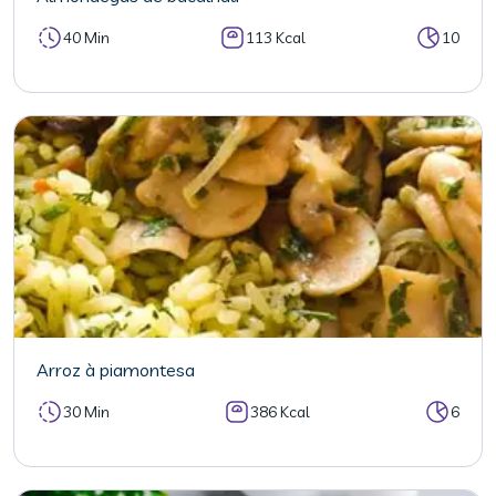
40 Min
113 Kcal
10
Arroz à piamontesa
30 Min
386 Kcal
6