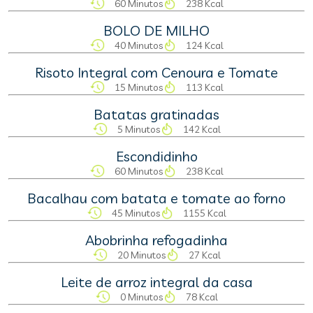
60 Minutos
238 Kcal
BOLO DE MILHO
40 Minutos
124 Kcal
Risoto Integral com Cenoura e Tomate
15 Minutos
113 Kcal
Batatas gratinadas
5 Minutos
142 Kcal
Escondidinho
60 Minutos
238 Kcal
Bacalhau com batata e tomate ao forno
45 Minutos
1155 Kcal
Abobrinha refogadinha
20 Minutos
27 Kcal
Leite de arroz integral da casa
0 Minutos
78 Kcal