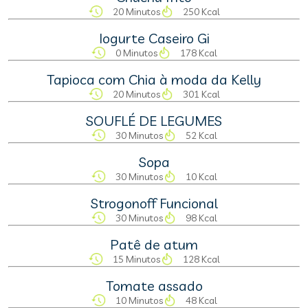
20 Minutos
250 Kcal
Iogurte Caseiro Gi
0 Minutos
178 Kcal
Tapioca com Chia à moda da Kelly
20 Minutos
301 Kcal
SOUFLÉ DE LEGUMES
30 Minutos
52 Kcal
Sopa
30 Minutos
10 Kcal
Strogonoff Funcional
30 Minutos
98 Kcal
Patê de atum
15 Minutos
128 Kcal
Tomate assado
10 Minutos
48 Kcal