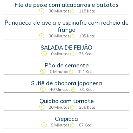
File de peixe com alcaparras e batatas
30 Minutos
118 Kcal
Panqueca de aveia e espinafre com recheio de
frango
30 Minutos
105 Kcal
SALADA DE FEIJÃO
0 Minutos
75 Kcal
Pão de semente
0 Minutos
321 Kcal
Suflê de abóbora japonesa
40 Minutos
61 Kcal
Quiabo com tomate
20 Minutos
236 Kcal
Crepioca
5 Minutos
87 Kcal