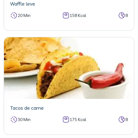
Waffle leve
20 Min
158 Kcal
8
Tacos de carne
30 Min
175 Kcal
8