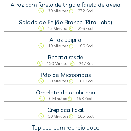
Arroz com farelo de trigo e farelo de aveia
30 Minutos
272 Kcal
Salada de Feijão Branco (Rita Lobo)
15 Minutos
226 Kcal
Arroz caipira
40 Minutos
196 Kcal
Batata rostie
130 Minutos
247 Kcal
Pão de Microondas
10 Minutos
161 Kcal
Omelete de abobrinha
0 Minutos
158 Kcal
Crepioca Facil
10 Minutos
165 Kcal
Tapioca com recheio doce