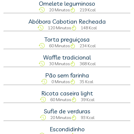
Omelete leguminoso
20 Minutos
219 Kcal
Abóbora Cabotian Recheada
120 Minutos
148 Kcal
Torta preguiçosa
60 Minutos
234 Kcal
Waffle tradicional
30 Minutos
368 Kcal
Pão sem farinha
0 Minutos
35 Kcal
Ricota caseira light
60 Minutos
39 Kcal
Sufle de verduras
20 Minutos
93 Kcal
Escondidinho