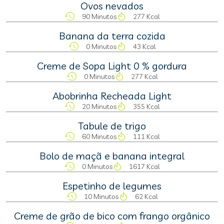
Ovos nevados
90 Minutos
277 Kcal
Banana da terra cozida
0 Minutos
43 Kcal
Creme de Sopa Light 0 % gordura
0 Minutos
277 Kcal
Abobrinha Recheada Light
20 Minutos
355 Kcal
Tabule de trigo
60 Minutos
111 Kcal
Bolo de maçã e banana integral
0 Minutos
1617 Kcal
Espetinho de legumes
10 Minutos
62 Kcal
Creme de grão de bico com frango orgânico