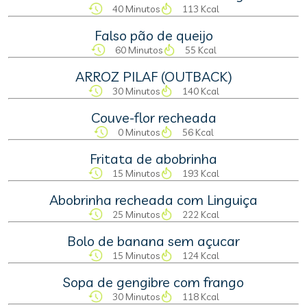
40 Minutos
113 Kcal
Falso pão de queijo
60 Minutos
55 Kcal
ARROZ PILAF (OUTBACK)
30 Minutos
140 Kcal
Couve-flor recheada
0 Minutos
56 Kcal
Fritata de abobrinha
15 Minutos
193 Kcal
Abobrinha recheada com Linguiça
25 Minutos
222 Kcal
Bolo de banana sem açucar
15 Minutos
124 Kcal
Sopa de gengibre com frango
30 Minutos
118 Kcal