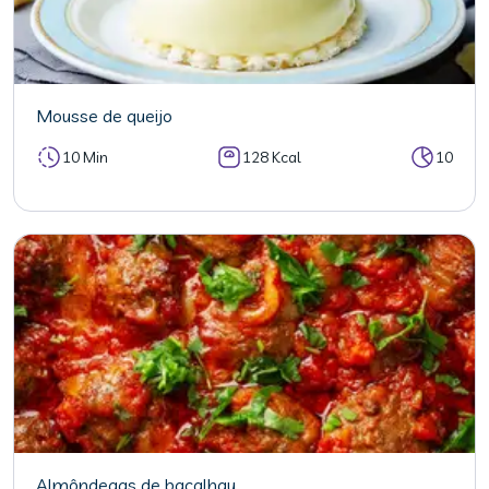
Mousse de queijo
10 Min
128 Kcal
10
Almôndegas de bacalhau