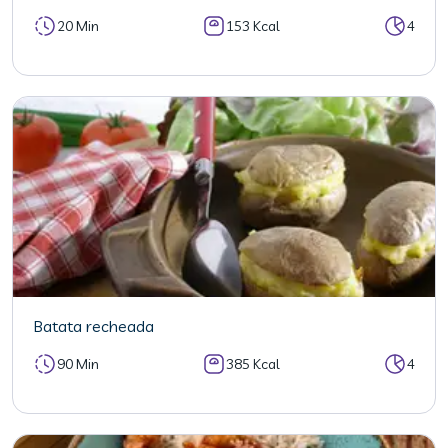
20 Min
153 Kcal
4
Batata recheada
90 Min
385 Kcal
4