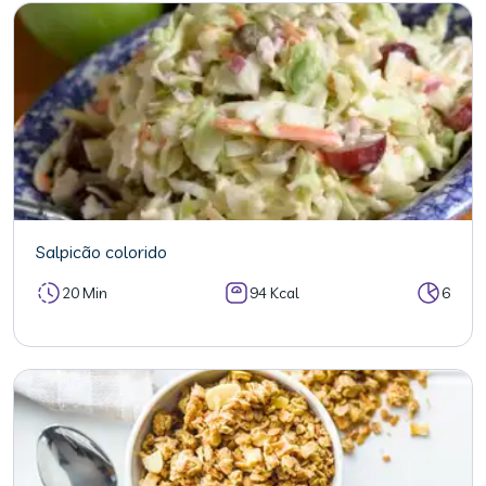
Salpicão colorido
20 Min
94 Kcal
6