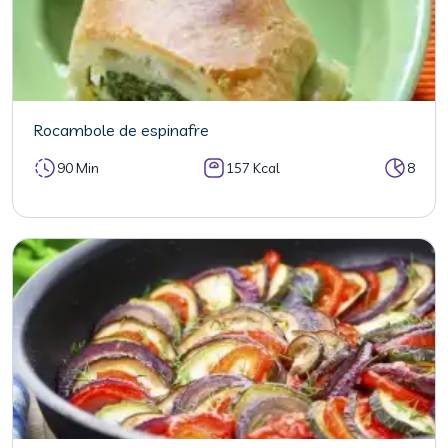
Rocambole de espinafre
90 Min
157 Kcal
8