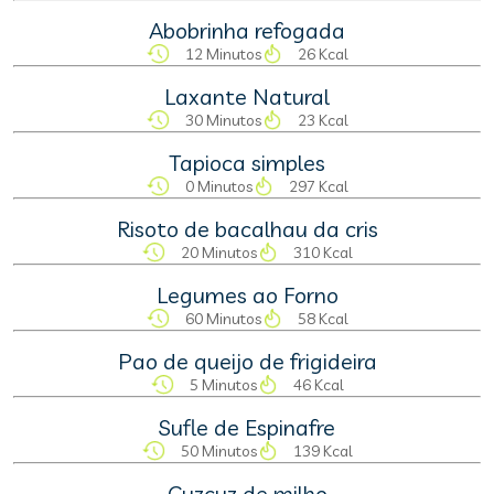
Abobrinha refogada
12 Minutos
26 Kcal
Laxante Natural
30 Minutos
23 Kcal
Tapioca simples
0 Minutos
297 Kcal
Risoto de bacalhau da cris
20 Minutos
310 Kcal
Legumes ao Forno
60 Minutos
58 Kcal
Pao de queijo de frigideira
5 Minutos
46 Kcal
Sufle de Espinafre
50 Minutos
139 Kcal
Cuzcuz de milho