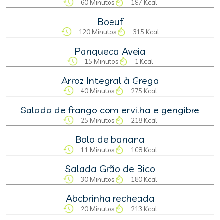
60 Minutos
197 Kcal
Boeuf
120 Minutos
315 Kcal
Panqueca Aveia
15 Minutos
1 Kcal
Arroz Integral à Grega
40 Minutos
275 Kcal
Salada de frango com ervilha e gengibre
25 Minutos
218 Kcal
Bolo de banana
11 Minutos
108 Kcal
Salada Grão de Bico
30 Minutos
180 Kcal
Abobrinha recheada
20 Minutos
213 Kcal