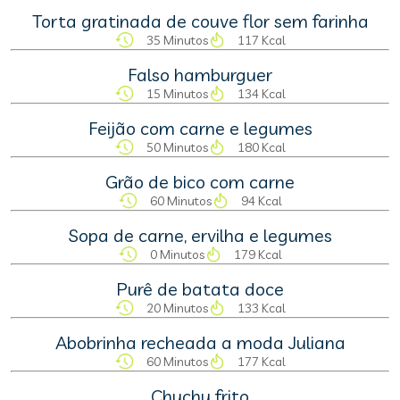
Torta gratinada de couve flor sem farinha
35 Minutos
117 Kcal
Falso hamburguer
15 Minutos
134 Kcal
Feijão com carne e legumes
50 Minutos
180 Kcal
Grão de bico com carne
60 Minutos
94 Kcal
Sopa de carne, ervilha e legumes
0 Minutos
179 Kcal
Purê de batata doce
20 Minutos
133 Kcal
Abobrinha recheada a moda Juliana
60 Minutos
177 Kcal
Chuchu frito