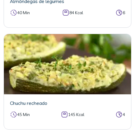
Almôndegas de legumes
40 Min
84 Kcal
6
Chuchu recheado
45 Min
145 Kcal
4