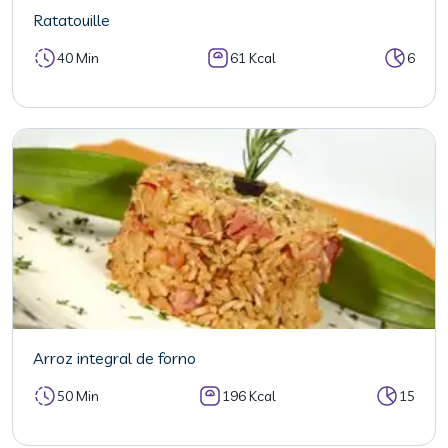
Ratatouille
40 Min
61 Kcal
6
Arroz integral de forno
50 Min
196 Kcal
15