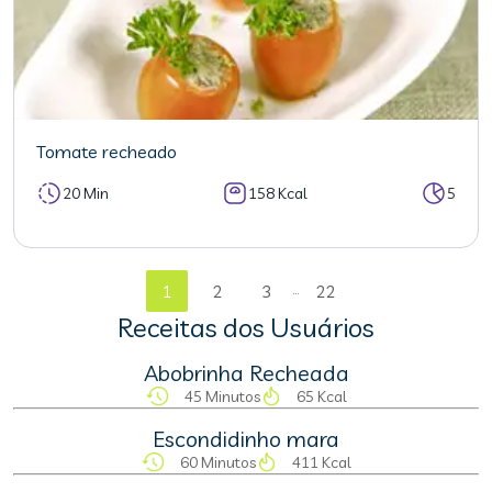
Tomate recheado
20 Min
158 Kcal
5
...
1
2
3
22
Receitas dos Usuários
Abobrinha Recheada
45 Minutos
65 Kcal
Escondidinho mara
60 Minutos
411 Kcal