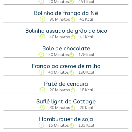
20 Minutos
451 Kcal
Bolinho de frango da Nê
90 Minutos
41 Kcal
Bolinho assado de grão de bico
40 Minutos
41 Kcal
Bolo de chocolate
50 Minutos
179 Kcal
Frango ao creme de milho
40 Minutos
198 Kcal
Patê de cenoura
20 Minutos
18 Kcal
Suflê light de Cottage
30 Minutos
20 Kcal
Hamburguer de soja
15 Minutos
133 Kcal