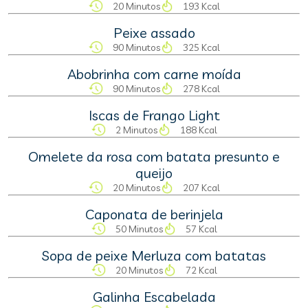
20 Minutos
193 Kcal
Peixe assado
90 Minutos
325 Kcal
Abobrinha com carne moída
90 Minutos
278 Kcal
Iscas de Frango Light
2 Minutos
188 Kcal
Omelete da rosa com batata presunto e
queijo
20 Minutos
207 Kcal
Caponata de berinjela
50 Minutos
57 Kcal
Sopa de peixe Merluza com batatas
20 Minutos
72 Kcal
Galinha Escabelada