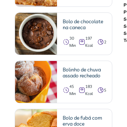
P
P
S
Bolo de chocolate
S
na caneca
S
30
197
T
2
Min
Kcal
Bolinho de chuva
assado recheado
45
183
5
Min
Kcal
Bolo de fubá com
erva doce