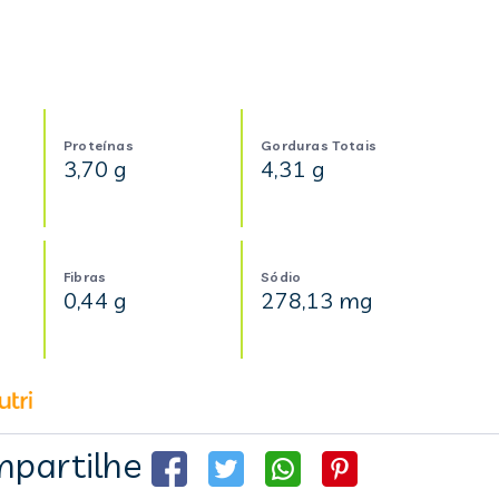
Proteínas
Gorduras Totais
3,70 g
4,31 g
Fibras
Sódio
0,44 g
278,13 mg
partilhe