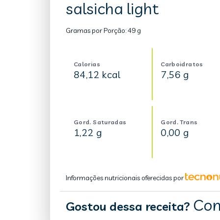
salsicha light
Gramas por Porção:
49 g
Calorias
Carboidratos
84,12 kcal
7,56 g
Gord. Saturadas
Gord. Trans
1,22 g
0,00 g
Informações nutricionais oferecidas por
Com
Gostou dessa receita?