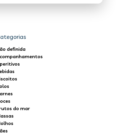
ategorias
ão definida
companhamentos
peritivos
ebidas
iscoitos
olos
arnes
oces
rutos do mar
assas
olhos
ães