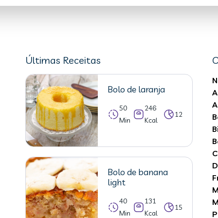
Últimas Receitas
C
N
Bolo de laranja
A
A
50
246
12
B
Min
Kcal
B
B
C
D
Bolo de banana
F
light
M
40
131
M
15
Min
Kcal
P