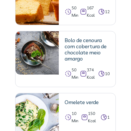
50
167
12
Min
Kcal
Bolo de cenoura
com cobertura de
chocolate meio
amargo
50
374
10
Min
Kcal
Omelete verde
10
150
1
Min
Kcal