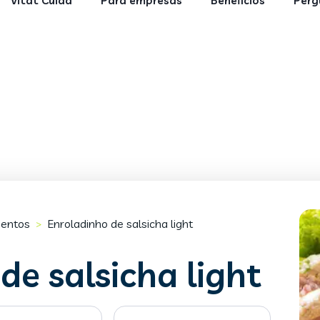
Vitat Cuida
Para empresas
Benefícios
Perg
entos
Enroladinho de salsicha light
>
de salsicha light