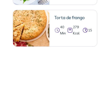
Torta de frango
40
279
15
Min
Kcal