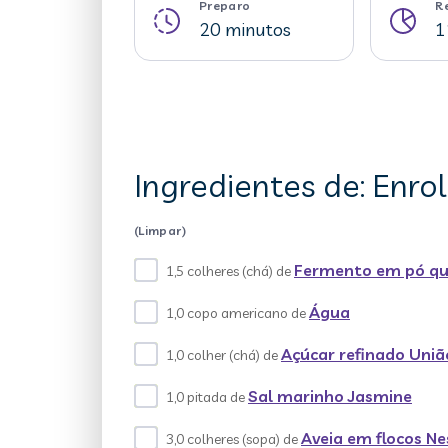
Preparo
R
20 minutos
1
Ingredientes de: Enrol
(Limpar)
Fermento em pó qu
1,5 colheres (chá) de
Água
1,0 copo americano de
Açúcar refinado Uniã
1,0 colher (chá) de
Sal marinho Jasmine
1,0 pitada de
Aveia em flocos Ne
3,0 colheres (sopa) de