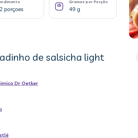
endimento
Gramas por Porção
2 porçoes
49 g
adinho de salsicha light
imico Dr Oetker
o
stlé