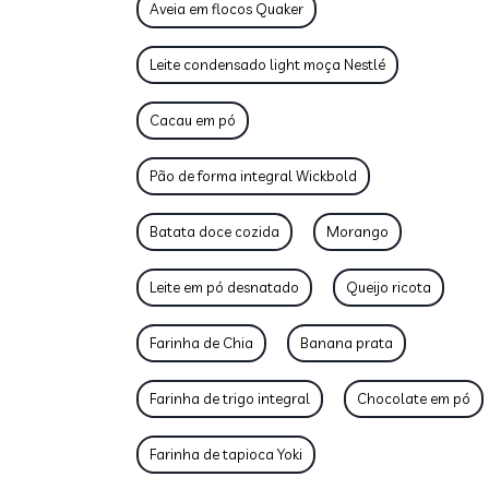
Aveia em flocos Quaker
Leite condensado light moça Nestlé
Cacau em pó
Pão de forma integral Wickbold
Batata doce cozida
Morango
Leite em pó desnatado
Queijo ricota
Farinha de Chia
Banana prata
Farinha de trigo integral
Chocolate em pó
Farinha de tapioca Yoki