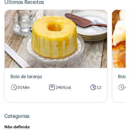
Últimas Receitas
Bolo de laranja
Bolo 
50 Min
246 Kcal
12
40
Categorias
Não definida