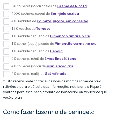
6,0 colheres (sopa) cheias de
Creme de Ricota
400,0 colheres (sopa) de
Berinjela cozida
4,0 unidades de
Palmito, juçara, em conserva
15,0 rodelas de
Tomate
1,0 unidade pequena de
Pimentão amarelo cru
1,0 colher (sopa) picada de
Pimentão vermelho cru
1,0 unidade pequena de
Cebola
2,0 colheres (chá) de
Ervas finas Kitano
4,0 colheres (sopa) de
Manjericão cru
4,0 colheres (café) de
Sal refinado
* Esta receita pode conter sugestões de marcas somente para
referência para o cálculo das informações nutricionais. Fique à
vontade para escolher o produto do fornecedor ou fabricante que
você preferir.
Como fazer lasanha de beringela