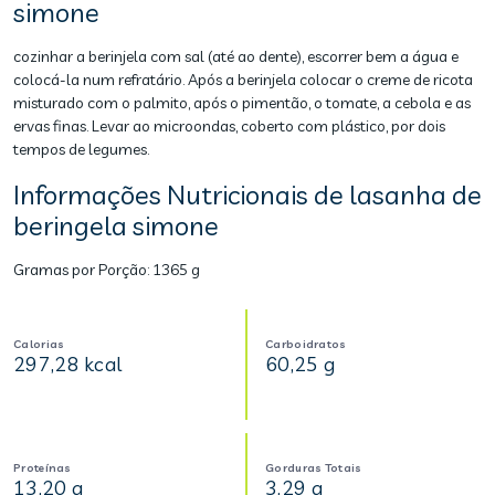
simone
cozinhar a berinjela com sal (até ao dente), escorrer bem a água e
colocá-la num refratário. Após a berinjela colocar o creme de ricota
misturado com o palmito, após o pimentão, o tomate, a cebola e as
ervas finas. Levar ao microondas, coberto com plástico, por dois
tempos de legumes.
Informações Nutricionais de lasanha de
beringela simone
Gramas por Porção:
1365 g
Calorias
Carboidratos
297,28 kcal
60,25 g
Proteínas
Gorduras Totais
13,20 g
3,29 g