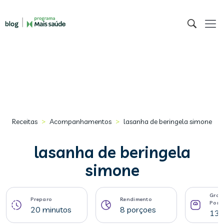
>
>
Receitas
Acompanhamentos
lasanha de beringela simone
lasanha de beringela
simone
Gram
Preparo
Rendimento
Porç
20 minutos
8 porçoes
136