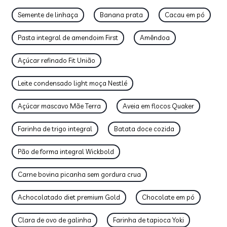
Semente de linhaça
Banana prata
Cacau em pó
Pasta integral de amendoim First
Amêndoa
Açúcar refinado Fit União
Leite condensado light moça Nestlé
Açúcar mascavo Mãe Terra
Aveia em flocos Quaker
Farinha de trigo integral
Batata doce cozida
Pão de forma integral Wickbold
Carne bovina picanha sem gordura crua
Achocolatado diet premium Gold
Chocolate em pó
Clara de ovo de galinha
Farinha de tapioca Yoki