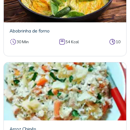
Abobrinha de forno
30 Min
54 Kcal
10
Arroz Chinês