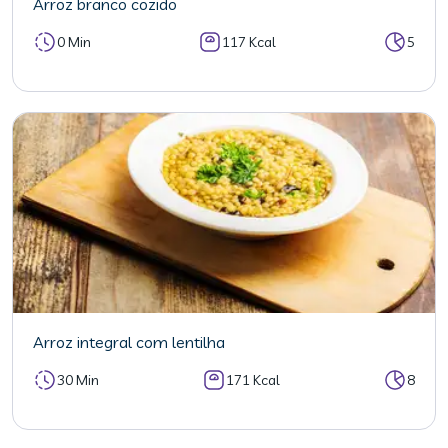
Arroz branco cozido
0 Min
117 Kcal
5
Arroz integral com lentilha
30 Min
171 Kcal
8