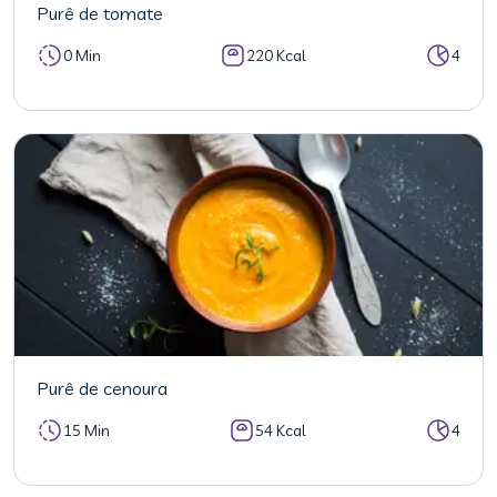
Purê de tomate
0 Min
220 Kcal
4
Purê de cenoura
15 Min
54 Kcal
4