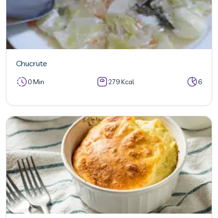
Chucrute
0 Min
279 Kcal
6