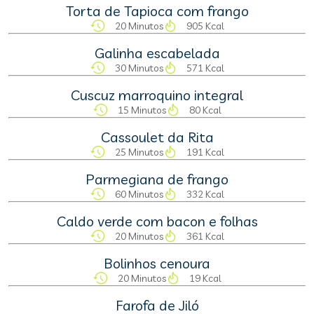
Torta de Tapioca com frango
20 Minutos
905 Kcal
Galinha escabelada
30 Minutos
571 Kcal
Cuscuz marroquino integral
15 Minutos
80 Kcal
Cassoulet da Rita
25 Minutos
191 Kcal
Parmegiana de frango
60 Minutos
332 Kcal
Caldo verde com bacon e folhas
20 Minutos
361 Kcal
Bolinhos cenoura
20 Minutos
19 Kcal
Farofa de Jiló