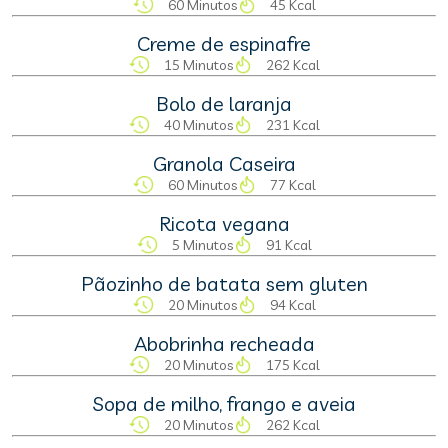
60 Minutos
45 Kcal
Creme de espinafre
15 Minutos
262 Kcal
Bolo de laranja
40 Minutos
231 Kcal
Granola Caseira
60 Minutos
77 Kcal
Ricota vegana
5 Minutos
91 Kcal
Pãozinho de batata sem gluten
20 Minutos
94 Kcal
Abobrinha recheada
20 Minutos
175 Kcal
Sopa de milho, frango e aveia
20 Minutos
262 Kcal