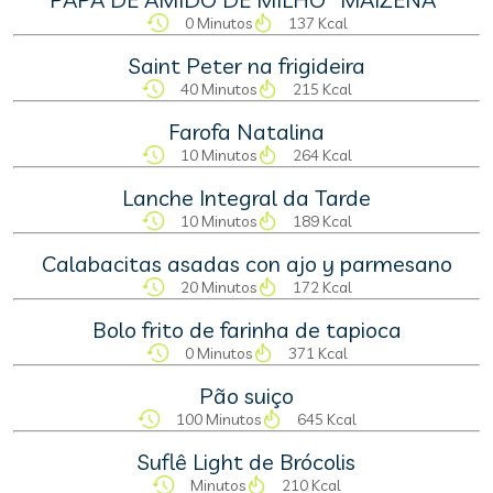
0 Minutos
137 Kcal
Saint Peter na frigideira
40 Minutos
215 Kcal
Farofa Natalina
10 Minutos
264 Kcal
Lanche Integral da Tarde
10 Minutos
189 Kcal
Calabacitas asadas con ajo y parmesano
20 Minutos
172 Kcal
Bolo frito de farinha de tapioca
0 Minutos
371 Kcal
Pão suiço
100 Minutos
645 Kcal
Suflê Light de Brócolis
Minutos
210 Kcal