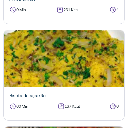
0 Min
231 Kcal
4
Risoto de açafrão
60 Min
137 Kcal
6