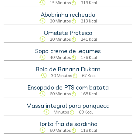
15 Minutos
319 Kcal
Abobrinha recheada
20 Minutos
213 Kcal
Omelete Proteico
20 Minutos
241 Kcal
Sopa creme de legumes
40 Minutos
176 Kcal
Bolo de Banana Dukam
30 Minutos
67 Kcal
Ensopado de PTS com batata
60 Minutos
168 Kcal
Massa integral para panqueca
Minutos
69 Kcal
Torta fria de sardinha
60 Minutos
118 Kcal