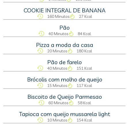
COOKIE INTEGRAL DE BANANA
160 Minutos
27 Kcal
Pão
40 Minutos
84 Kcal
Pizza a moda da casa
20 Minutos
180 Kcal
Pão de farelo
40 Minutos
151 Kcal
Brócolis com molho de queijo
15 Minutos
117 Kcal
Biscoito de Queijo Parmesao
60 Minutos
58 Kcal
Tapioca com queijo mussarela light
10 Minutos
154 Kcal