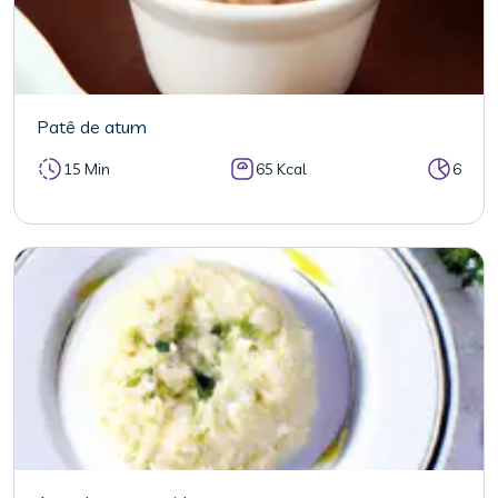
Patê de atum
15 Min
65 Kcal
6