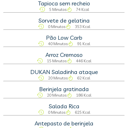
Tapioca sem recheio
5 Minutos
74 Kcal
Sorvete de gelatina
0 Minutos
353 Kcal
Pão Low Carb
40 Minutos
91 Kcal
Arroz Cremoso
15 Minutos
446 Kcal
DUKAN Saladinha ataque
20 Minutos
62 Kcal
Berinjela gratinada
20 Minutos
186 Kcal
Salada Rica
0 Minutos
625 Kcal
Antepasto de berinjela