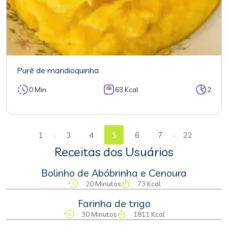
Purê de mandioquinha
0 Min
63 Kcal
2
...
...
1
3
4
5
6
7
22
Receitas dos Usuários
Bolinho de Abóbrinha e Cenoura
20 Minutos
73 Kcal
Farinha de trigo
30 Minutos
1811 Kcal