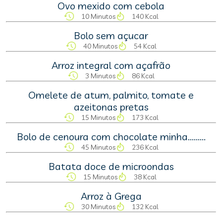
Ovo mexido com cebola
10 Minutos
140 Kcal
Bolo sem açucar
40 Minutos
54 Kcal
Arroz integral com açafrão
3 Minutos
86 Kcal
Omelete de atum, palmito, tomate e
azeitonas pretas
15 Minutos
173 Kcal
Bolo de cenoura com chocolate minha.........
45 Minutos
236 Kcal
Batata doce de microondas
15 Minutos
38 Kcal
Arroz à Grega
30 Minutos
132 Kcal