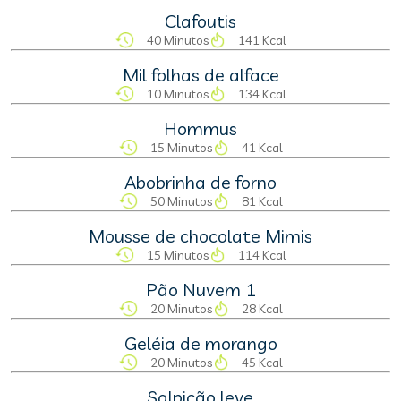
Clafoutis
40 Minutos
141 Kcal
Mil folhas de alface
10 Minutos
134 Kcal
Hommus
15 Minutos
41 Kcal
Abobrinha de forno
50 Minutos
81 Kcal
Mousse de chocolate Mimis
15 Minutos
114 Kcal
Pão Nuvem 1
20 Minutos
28 Kcal
Geléia de morango
20 Minutos
45 Kcal
Salpicão leve