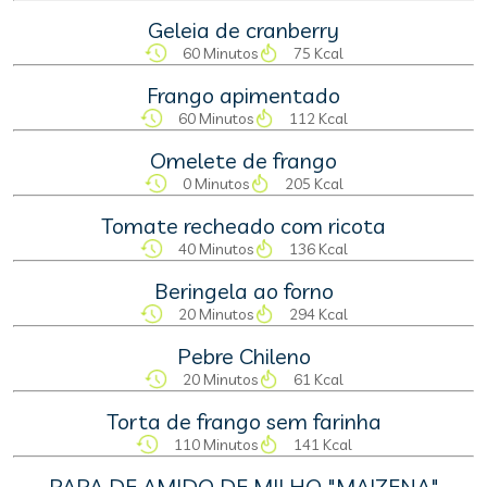
Geleia de cranberry
60 Minutos
75 Kcal
Frango apimentado
60 Minutos
112 Kcal
Omelete de frango
0 Minutos
205 Kcal
Tomate recheado com ricota
40 Minutos
136 Kcal
Beringela ao forno
20 Minutos
294 Kcal
Pebre Chileno
20 Minutos
61 Kcal
Torta de frango sem farinha
110 Minutos
141 Kcal
PAPA DE AMIDO DE MILHO "MAIZENA"