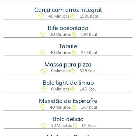
Canja com arroz integral
45 Minutos
1590 Kcal
Bife acebolado
30 Minutos
194 Kcal
Tabule
40 Minutos
274 Kcal
Massa para pizza
0 Minutos
318 Kcal
Bolo light de limao
0 Minutos
145 Kcal
Mexidão de Espinafre
40 Minutos
147 Kcal
Bolo delicia
30 Minutos
84 Kcal