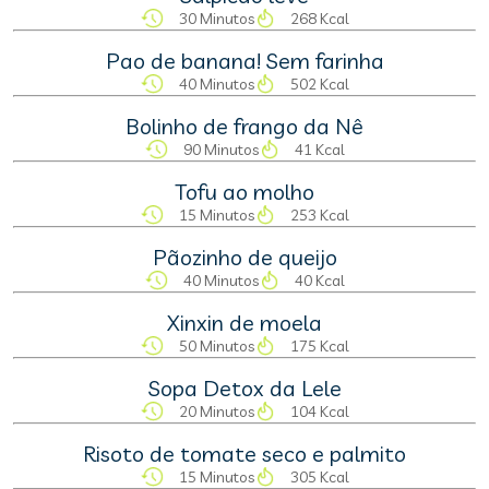
30 Minutos
268 Kcal
Pao de banana! Sem farinha
40 Minutos
502 Kcal
Bolinho de frango da Nê
90 Minutos
41 Kcal
Tofu ao molho
15 Minutos
253 Kcal
Pãozinho de queijo
40 Minutos
40 Kcal
Xinxin de moela
50 Minutos
175 Kcal
Sopa Detox da Lele
20 Minutos
104 Kcal
Risoto de tomate seco e palmito
15 Minutos
305 Kcal