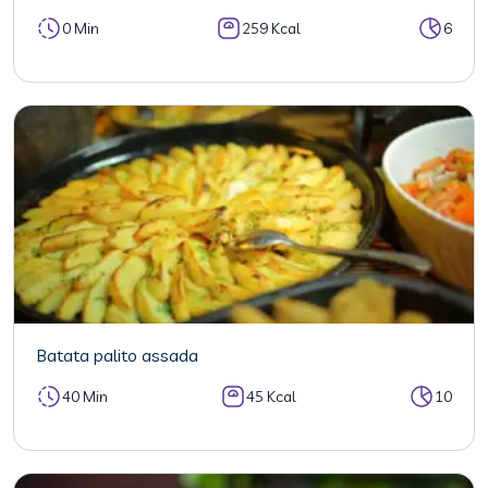
0 Min
259 Kcal
6
Batata palito assada
40 Min
45 Kcal
10