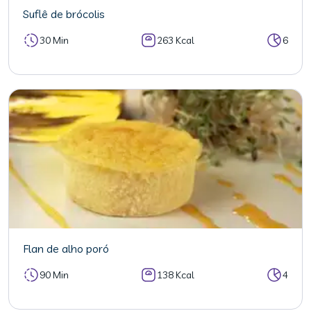
Suflê de brócolis
30 Min
263 Kcal
6
Flan de alho poró
90 Min
138 Kcal
4