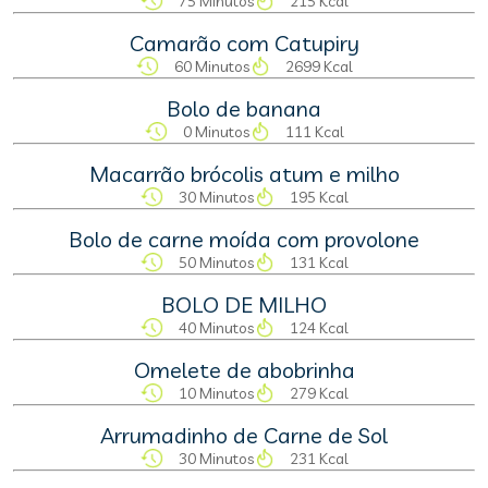
75 Minutos
215 Kcal
Camarão com Catupiry
60 Minutos
2699 Kcal
Bolo de banana
0 Minutos
111 Kcal
Macarrão brócolis atum e milho
30 Minutos
195 Kcal
Bolo de carne moída com provolone
50 Minutos
131 Kcal
BOLO DE MILHO
40 Minutos
124 Kcal
Omelete de abobrinha
10 Minutos
279 Kcal
Arrumadinho de Carne de Sol
30 Minutos
231 Kcal