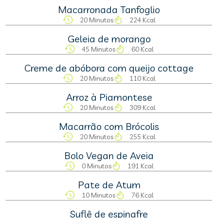
Macarronada Tanfoglio
20 Minutos
224 Kcal
Geleia de morango
45 Minutos
60 Kcal
Creme de abóbora com queijo cottage
20 Minutos
110 Kcal
Arroz à Piamontese
20 Minutos
309 Kcal
Macarrão com Brócolis
20 Minutos
255 Kcal
Bolo Vegan de Aveia
0 Minutos
191 Kcal
Pate de Atum
10 Minutos
76 Kcal
Suflê de espinafre