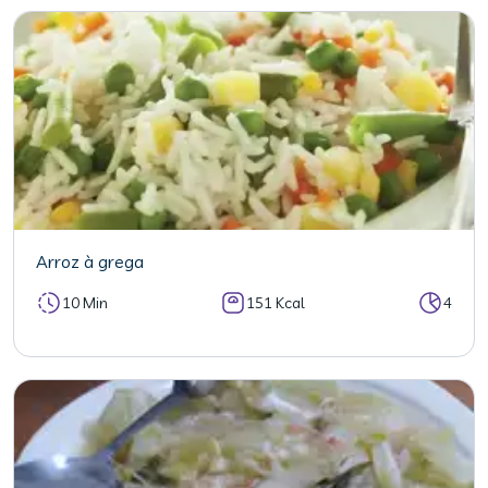
Arroz à grega
10 Min
151 Kcal
4