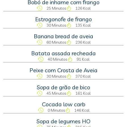
Bobó de inhame com frango
25 Minutos
126 Kcal
Estrogonofe de frango
30 Minutos
135 Kcal
Banana bread de aveia
60 Minutos
236 Kcal
Batata assada recheada
40 Minutos
91 Kcal
Peixe com Crosta de Aveia
30 Minutos
370 Kcal
Sopa de grão de bico
45 Minutos
161 Kcal
Cocada low carb
0 Minutos
146 Kcal
Sopa de legumes HO