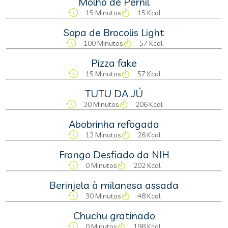
Molho de Pernil
15 Minutos
15 Kcal
Sopa de Brocolis Light
100 Minutos
57 Kcal
Pizza fake
15 Minutos
57 Kcal
TUTU DA JÚ
30 Minutos
206 Kcal
Abobrinha refogada
12 Minutos
26 Kcal
Frango Desfiado da NIH
0 Minutos
202 Kcal
Berinjela à milanesa assada
30 Minutos
48 Kcal
Chuchu gratinado
0 Minutos
198 Kcal