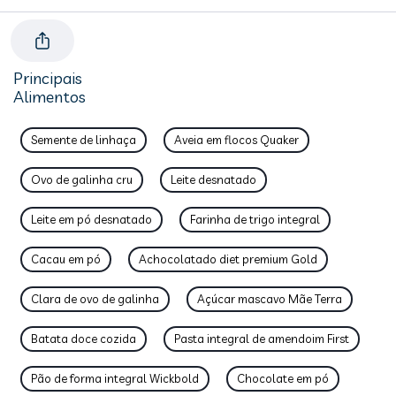
Principais
Alimentos
Semente de linhaça
Aveia em flocos Quaker
Ovo de galinha cru
Leite desnatado
Leite em pó desnatado
Farinha de trigo integral
Cacau em pó
Achocolatado diet premium Gold
Clara de ovo de galinha
Açúcar mascavo Mãe Terra
Batata doce cozida
Pasta integral de amendoim First
Pão de forma integral Wickbold
Chocolate em pó