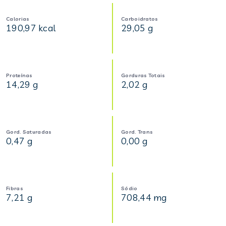
Calorias
Carboidratos
190,97 kcal
29,05 g
Proteínas
Gorduras Totais
14,29 g
2,02 g
Gord. Saturadas
Gord. Trans
0,47 g
0,00 g
Fibras
Sódio
7,21 g
708,44 mg