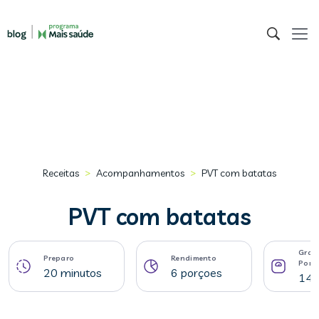
>
>
Receitas
Acompanhamentos
PVT com batatas
PVT com batatas
Gram
Preparo
Rendimento
Porç
20 minutos
6 porçoes
147