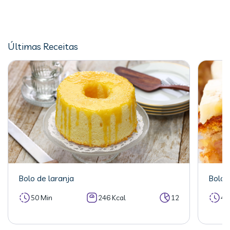
Últimas Receitas
Bolo de laranja
Bolo 
50 Min
246 Kcal
12
40