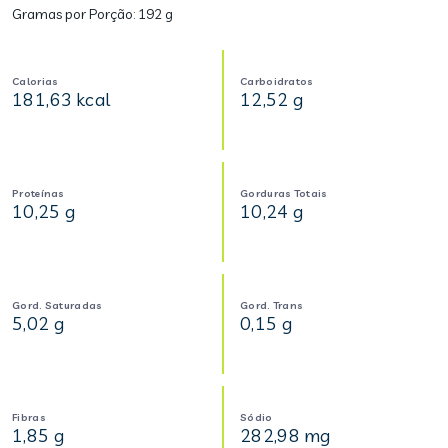
Gramas por Porção:
192 g
Calorias
Carboidratos
181,63 kcal
12,52 g
Proteínas
Gorduras Totais
10,25 g
10,24 g
Gord. Saturadas
Gord. Trans
5,02 g
0,15 g
Fibras
Sódio
1,85 g
282,98 mg