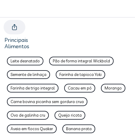
Principais
Alimentos
Leite desnatado
Pão de forma integral Wickbold
Semente de linhaça
Farinha de tapioca Yoki
Farinha de trigo integral
Cacau em pó
Morango
Carne bovina picanha sem gordura crua
Ovo de galinha cru
Queijo ricota
Aveia em flocos Quaker
Banana prata