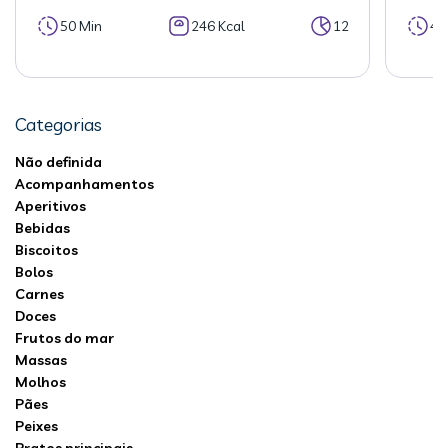
50 Min
246 Kcal
12
40
Categorias
Não definida
Acompanhamentos
Aperitivos
Bebidas
Biscoitos
Bolos
Carnes
Doces
Frutos do mar
Massas
Molhos
Pães
Peixes