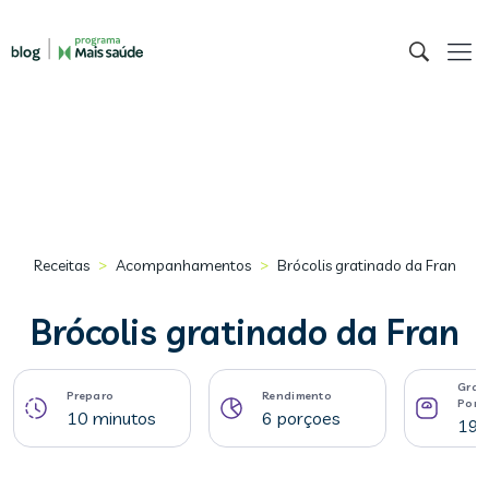
>
>
Receitas
Acompanhamentos
Brócolis gratinado da Fran
Brócolis gratinado da Fran
Gram
Preparo
Rendimento
Porç
10 minutos
6 porçoes
192