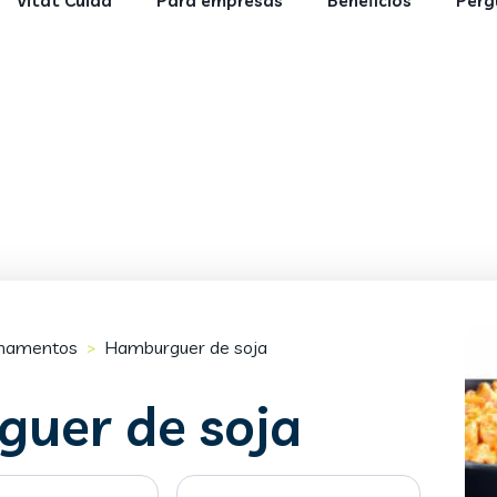
Vitat Cuida
Para empresas
Benefícios
Perg
hamentos
Hamburguer de soja
>
uer de soja