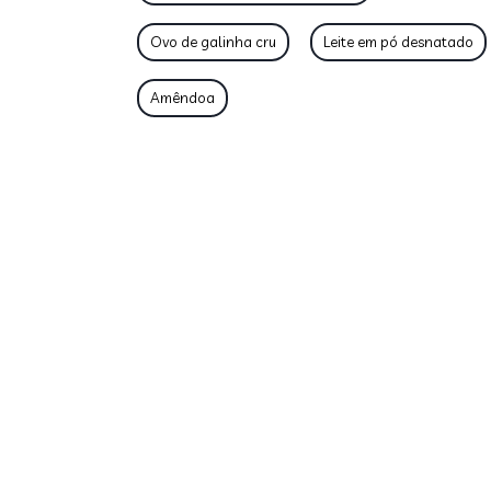
Ovo de galinha cru
Leite em pó desnatado
Amêndoa