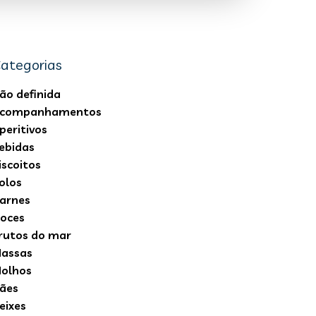
ategorias
ão definida
companhamentos
peritivos
ebidas
iscoitos
olos
arnes
oces
rutos do mar
assas
olhos
ães
eixes