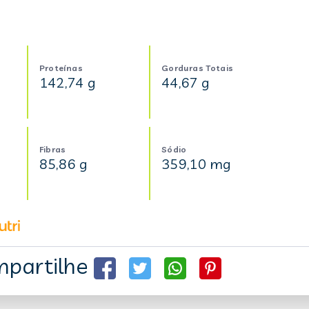
Proteínas
Gorduras Totais
142,74 g
44,67 g
Fibras
Sódio
85,86 g
359,10 mg
partilhe