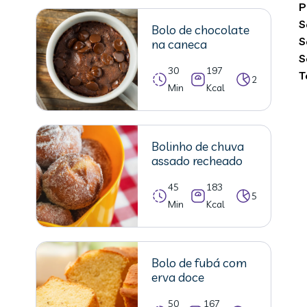
P
S
Bolo de chocolate
S
na caneca
S
30
197
T
2
Min
Kcal
Bolinho de chuva
assado recheado
45
183
5
Min
Kcal
Bolo de fubá com
erva doce
50
167