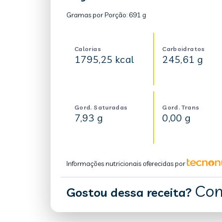
Gramas por Porção:
691 g
Calorias
Carboidratos
1795,25 kcal
245,61 g
Gord. Saturadas
Gord. Trans
7,93 g
0,00 g
Informações nutricionais oferecidas por
Com
Gostou dessa receita?