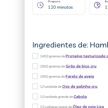
Preparo
R
120 minutos
1
Ingredientes de: Ham
Proteína texturizada d
140,0 gramas de
Grão de bico cru
200,0 gramas de
Farelo de aveia
100,0 gramas de
Ovo de galinha cru
1,0 unidade de
Cebola
1,0 unidade grande de
Óleo de soja Liza
2,0 colheres (sopa) de