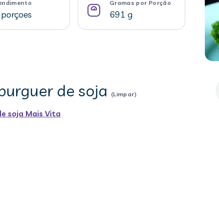
endimento
Gramas por Porção
 porçoes
691 g
burguer de soja
(Limpar)
e soja Mais Vita