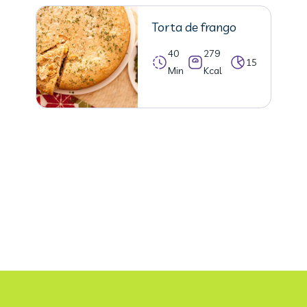
Torta de frango
40
279
15
Min
Kcal