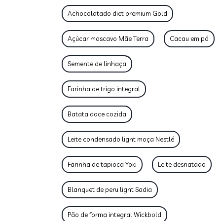
Achocolatado diet premium Gold
Açúcar mascavo Mãe Terra
Cacau em pó
Semente de linhaça
Farinha de trigo integral
Batata doce cozida
Leite condensado light moça Nestlé
Farinha de tapioca Yoki
Leite desnatado
Blanquet de peru light Sadia
Pão de forma integral Wickbold