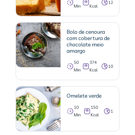
12
Min
Kcal
Bolo de cenoura
com cobertura de
chocolate meio
amargo
50
374
10
Min
Kcal
Omelete verde
10
150
1
Min
Kcal