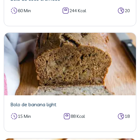
60 Min
244 Kcal
20
Bolo de banana light
15 Min
88 Kcal
18