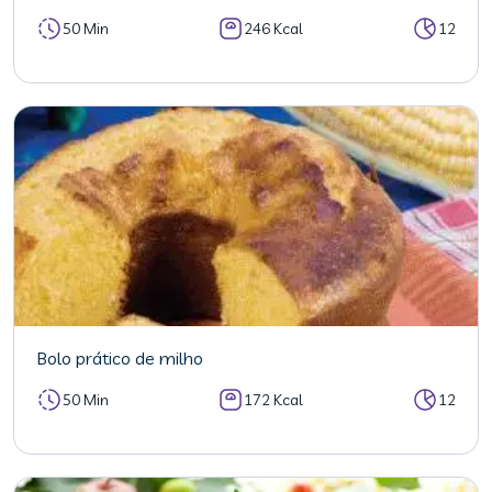
50 Min
246 Kcal
12
Bolo prático de milho
50 Min
172 Kcal
12