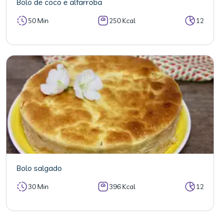
Bolo de coco e alfarroba
50 Min
250 Kcal
12
Bolo salgado
30 Min
396 Kcal
12