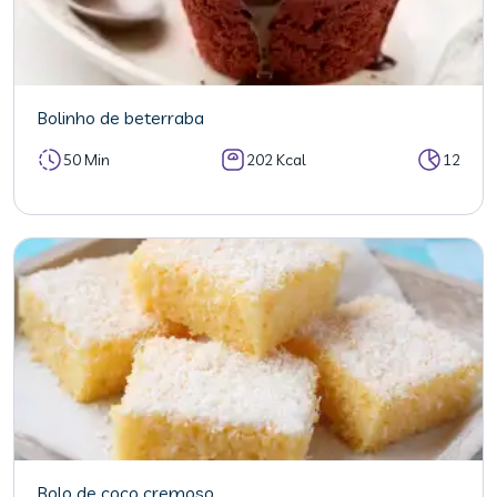
Bolinho de beterraba
50 Min
202 Kcal
12
Bolo de coco cremoso