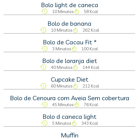
Bolo light de caneca
10 Minutos
58 Kcal
Bolo de banana
10 Minutos
262 Kcal
Bolo de Cacau Fit *
3 Minutos
100 Kcal
Bolo de laranja diet
40 Minutos
144 Kcal
Cupcake Diet
60 Minutos
212 Kcal
Bolo de Cenoura com Aveia Sem cobertura
45 Minutos
76 Kcal
Bolo d caneca light
5 Minutos
343 Kcal
Muffin