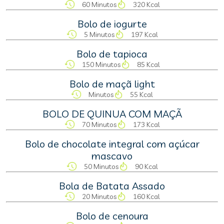
60 Minutos
320 Kcal
Bolo de iogurte
5 Minutos
197 Kcal
Bolo de tapioca
150 Minutos
85 Kcal
Bolo de maçã light
Minutos
55 Kcal
BOLO DE QUINUA COM MAÇÃ
70 Minutos
173 Kcal
Bolo de chocolate integral com açúcar
mascavo
50 Minutos
90 Kcal
Bola de Batata Assado
20 Minutos
160 Kcal
Bolo de cenoura