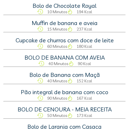
Bolo de Chocolate Royal
10 Minutos
194 Kcal
Muffin de banana e aveia
15 Minutos
237 Kcal
Cupcake de churros com doce de leite
60 Minutos
180 Kcal
BOLO DE BANANA COM AVEIA
40 Minutos
90 Kcal
Bolo de Banana com Maçã
40 Minutos
152 Kcal
Pão integral de banana com coco
90 Minutos
167 Kcal
BOLO DE CENOURA - MEIA RECEITA
50 Minutos
173 Kcal
Bolo de Laranja com Casaca