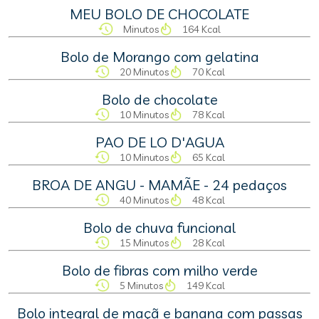
MEU BOLO DE CHOCOLATE
Minutos
164 Kcal
Bolo de Morango com gelatina
20 Minutos
70 Kcal
Bolo de chocolate
10 Minutos
78 Kcal
PAO DE LO D'AGUA
10 Minutos
65 Kcal
BROA DE ANGU - MAMÃE - 24 pedaços
40 Minutos
48 Kcal
Bolo de chuva funcional
15 Minutos
28 Kcal
Bolo de fibras com milho verde
5 Minutos
149 Kcal
Bolo integral de maçã e banana com passas