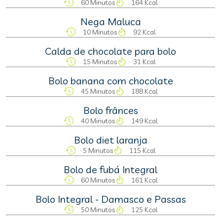
60 Minutos
164 Kcal
Nega Maluca
10 Minutos
92 Kcal
Calda de chocolate para bolo
15 Minutos
31 Kcal
Bolo banana com chocolate
45 Minutos
188 Kcal
Bolo frânces
40 Minutos
149 Kcal
Bolo diet laranja
5 Minutos
115 Kcal
Bolo de fubá Integral
60 Minutos
161 Kcal
Bolo Integral - Damasco e Passas
50 Minutos
125 Kcal