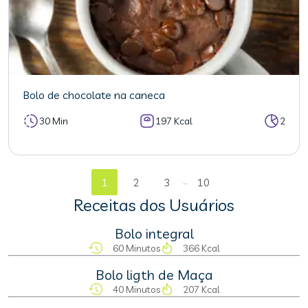
Bolo de chocolate na caneca
30 Min
197 Kcal
2
...
1
2
3
10
Receitas dos Usuários
Bolo integral
60 Minutos
366 Kcal
Bolo ligth de Maça
40 Minutos
207 Kcal