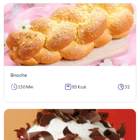
Brioche
150 Min
93 Kcal
32