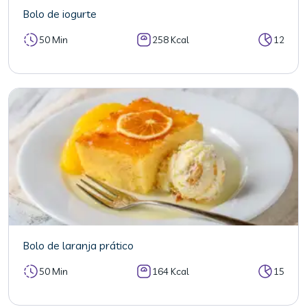
Bolo de iogurte
50 Min
258 Kcal
12
Bolo de laranja prático
50 Min
164 Kcal
15