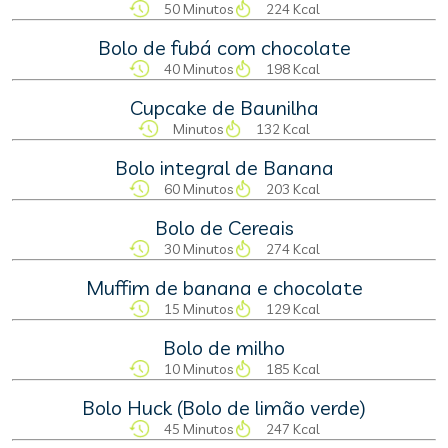
50 Minutos
224 Kcal
Bolo de fubá com chocolate
40 Minutos
198 Kcal
Cupcake de Baunilha
Minutos
132 Kcal
Bolo integral de Banana
60 Minutos
203 Kcal
Bolo de Cereais
30 Minutos
274 Kcal
Muffim de banana e chocolate
15 Minutos
129 Kcal
Bolo de milho
10 Minutos
185 Kcal
Bolo Huck (Bolo de limão verde)
45 Minutos
247 Kcal