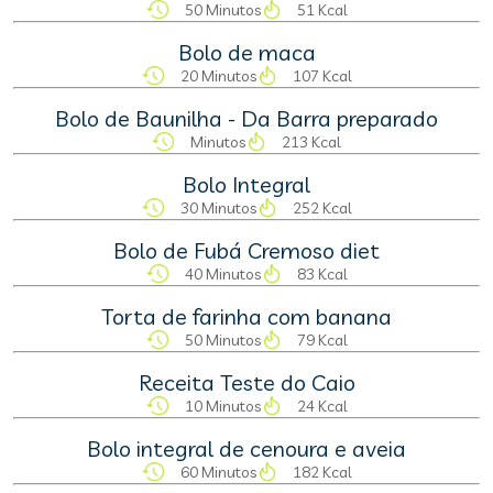
50 Minutos
51 Kcal
Bolo de maca
20 Minutos
107 Kcal
Bolo de Baunilha - Da Barra preparado
Minutos
213 Kcal
Bolo Integral
30 Minutos
252 Kcal
Bolo de Fubá Cremoso diet
40 Minutos
83 Kcal
Torta de farinha com banana
50 Minutos
79 Kcal
Receita Teste do Caio
10 Minutos
24 Kcal
Bolo integral de cenoura e aveia
60 Minutos
182 Kcal