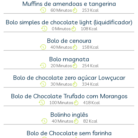
Muffins de amendoas e tangerina
60 Minutos
253 Kcal
Bolo simples de chocolate light (liquidificador)
0 Minutos
108 Kcal
Bolo de cenoura
40 Minutos
158 Kcal
Bolo magnata
20 Minutos
254 Kcal
Bolo de chocolate zero açúcar Lowçucar
30 Minutos
334 Kcal
Bolo de Chocolate Trufado com Morangos
100 Minutos
418 Kcal
Bolinho inglês
40 Minutos
82 Kcal
Bolo de Chocolate sem farinha