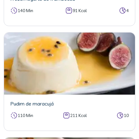
140 Min
91 Kcal
4
Pudim de maracujá
110 Min
211 Kcal
10