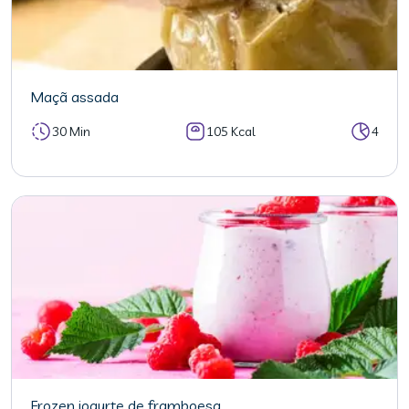
Maçã assada
30 Min
105 Kcal
4
Frozen iogurte de framboesa