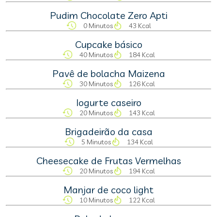
Pudim Chocolate Zero Apti
0 Minutos
43 Kcal
Cupcake básico
40 Minutos
184 Kcal
Pavê de bolacha Maizena
30 Minutos
126 Kcal
Iogurte caseiro
20 Minutos
143 Kcal
Brigadeirão da casa
5 Minutos
134 Kcal
Cheesecake de Frutas Vermelhas
20 Minutos
194 Kcal
Manjar de coco light
10 Minutos
122 Kcal