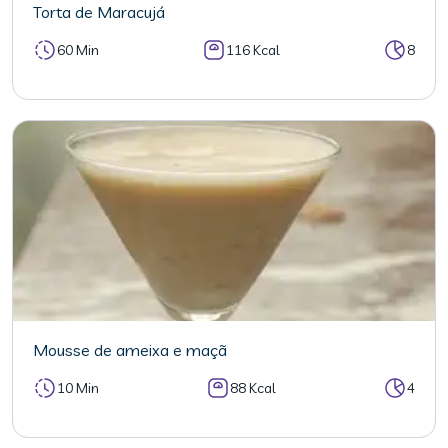
Torta de Maracujá
60 Min
116 Kcal
8
Mousse de ameixa e maçã
10 Min
88 Kcal
4