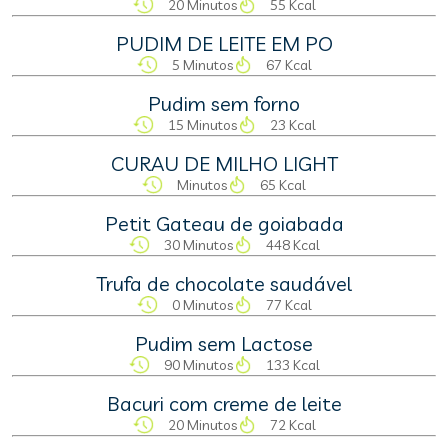
20 Minutos
55 Kcal
PUDIM DE LEITE EM PO
5 Minutos
67 Kcal
Pudim sem forno
15 Minutos
23 Kcal
CURAU DE MILHO LIGHT
Minutos
65 Kcal
Petit Gateau de goiabada
30 Minutos
448 Kcal
Trufa de chocolate saudável
0 Minutos
77 Kcal
Pudim sem Lactose
90 Minutos
133 Kcal
Bacuri com creme de leite
20 Minutos
72 Kcal