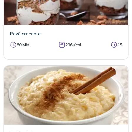
Pavê crocante
80 Min
236 Kcal
15