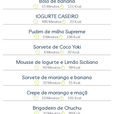
Bolo de banana
15 Minutos
121 Kcal
IOGURTE CASEIRO
480 Minutos
33 Kcal
Pudim de milho Supreme
0 Minutos
196 Kcal
Sorvete de Coco Yoki
6 Minutos
92 Kcal
Mousse de Iogurte e Limão Siciliano
40 Minutos
99 Kcal
Sorvete de morango e banana
20 Minutos
55 Kcal
Crepe de morango e maçã
10 Minutos
191 Kcal
Brigadeiro de Chuchu
20 Minutos
89 Kcal