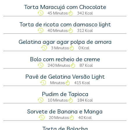
Torta Maracujá com Chocolate
45 Minutos
342 Kcal
Torta de ricota com damasco light
40 Minutos
312 Kcal
Gelatina agar agar polpa de amora
3 Minutos
0 Kcal
Bolo com recheio de creme
240 Minutos
87 Kcal
Pavê de Gelatina Versão Light
Minutos
415 Kcal
Pudim de Tapioca
10 Minutos
184 Kcal
Sorvete de Banana e Manga
20 Minutos
40 Kcal
Torta de Bolacha