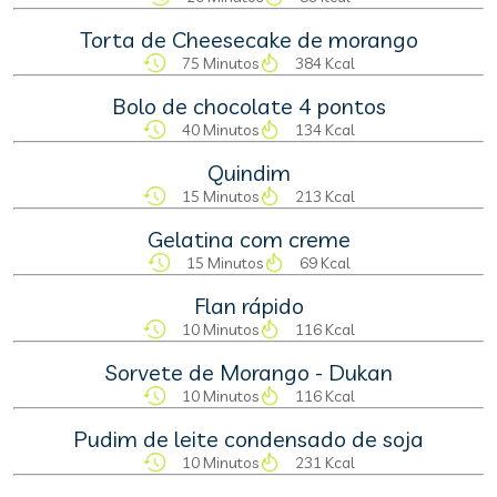
Torta de Cheesecake de morango
75 Minutos
384 Kcal
Bolo de chocolate 4 pontos
40 Minutos
134 Kcal
Quindim
15 Minutos
213 Kcal
Gelatina com creme
15 Minutos
69 Kcal
Flan rápido
10 Minutos
116 Kcal
Sorvete de Morango - Dukan
10 Minutos
116 Kcal
Pudim de leite condensado de soja
10 Minutos
231 Kcal