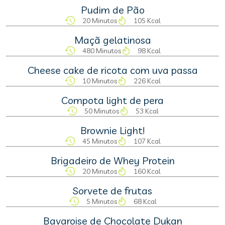
Pudim de Pão
20 Minutos
105 Kcal
Maçã gelatinosa
480 Minutos
98 Kcal
Cheese cake de ricota com uva passa
10 Minutos
226 Kcal
Compota light de pera
50 Minutos
53 Kcal
Brownie Light!
45 Minutos
107 Kcal
Brigadeiro de Whey Protein
20 Minutos
160 Kcal
Sorvete de frutas
5 Minutos
68 Kcal
Bavaroise de Chocolate Dukan