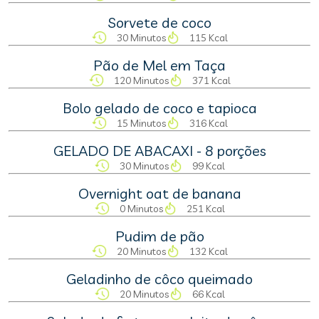
Sorvete de coco
30 Minutos
115 Kcal
Pão de Mel em Taça
120 Minutos
371 Kcal
Bolo gelado de coco e tapioca
15 Minutos
316 Kcal
GELADO DE ABACAXI - 8 porções
30 Minutos
99 Kcal
Overnight oat de banana
0 Minutos
251 Kcal
Pudim de pão
20 Minutos
132 Kcal
Geladinho de côco queimado
20 Minutos
66 Kcal