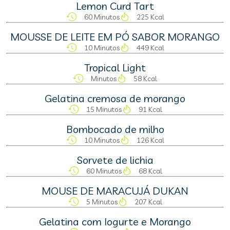
Lemon Curd Tart
60 Minutos
225 Kcal
MOUSSE DE LEITE EM PÓ SABOR MORANGO
10 Minutos
449 Kcal
Tropical Light
Minutos
58 Kcal
Gelatina cremosa de morango
15 Minutos
91 Kcal
Bombocado de milho
10 Minutos
126 Kcal
Sorvete de lichia
60 Minutos
68 Kcal
MOUSE DE MARACUJÁ DUKAN
5 Minutos
207 Kcal
Gelatina com Iogurte e Morango