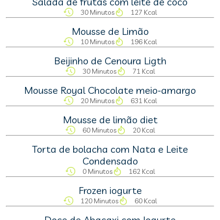
Salada de frutas com leite de côco
30 Minutos
127 Kcal
Mousse de Limão
10 Minutos
196 Kcal
Beijinho de Cenoura Ligth
30 Minutos
71 Kcal
Mousse Royal Chocolate meio-amargo
20 Minutos
631 Kcal
Mousse de limão diet
60 Minutos
20 Kcal
Torta de bolacha com Nata e Leite
Condensado
0 Minutos
162 Kcal
Frozen iogurte
120 Minutos
60 Kcal
Doce de Abacaxi com Iogurte