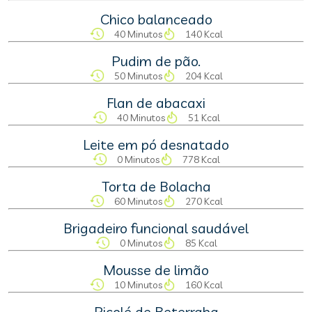
Chico balanceado
40 Minutos
140 Kcal
Pudim de pão.
50 Minutos
204 Kcal
Flan de abacaxi
40 Minutos
51 Kcal
Leite em pó desnatado
0 Minutos
778 Kcal
Torta de Bolacha
60 Minutos
270 Kcal
Brigadeiro funcional saudável
0 Minutos
85 Kcal
Mousse de limão
10 Minutos
160 Kcal
Picolé de Beterraba