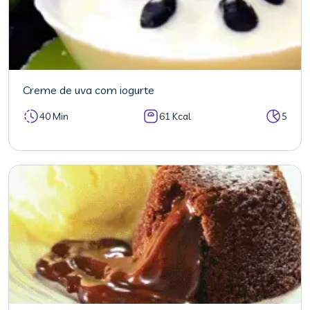
Creme de uva com iogurte
40 Min
61 Kcal
5