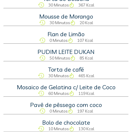
30 Minutos
367 Kcal
Mousse de Morango
30 Minutos
20 Kcal
Flan de Limão
0 Minutos
107 Kcal
PUDIM LEITE DUKAN
50 Minutos
85 Kcal
Torta de café
30 Minutos
465 Kcal
Mosaico de Gelatina c/ Leite de Coco
60 Minutos
119 Kcal
Pavê de pêssego com coco
0 Minutos
197 Kcal
Bolo de chocolate
10 Minutos
130 Kcal