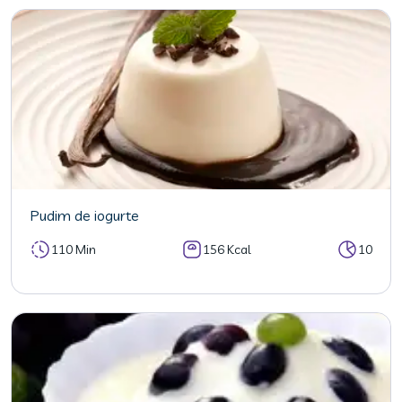
Pudim de iogurte
110 Min
156 Kcal
10