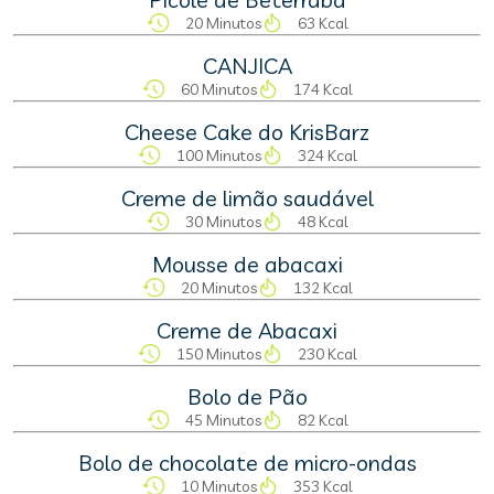
20 Minutos
63 Kcal
CANJICA
60 Minutos
174 Kcal
Cheese Cake do KrisBarz
100 Minutos
324 Kcal
Creme de limão saudável
30 Minutos
48 Kcal
Mousse de abacaxi
20 Minutos
132 Kcal
Creme de Abacaxi
150 Minutos
230 Kcal
Bolo de Pão
45 Minutos
82 Kcal
Bolo de chocolate de micro-ondas
10 Minutos
353 Kcal