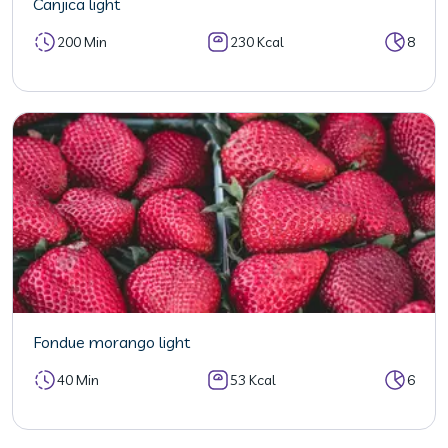
Canjica light
200 Min
230 Kcal
8
Fondue morango light
40 Min
53 Kcal
6