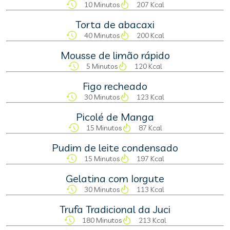
10 Minutos
207 Kcal
Torta de abacaxi
40 Minutos
200 Kcal
Mousse de limão rápido
5 Minutos
120 Kcal
Figo recheado
30 Minutos
123 Kcal
Picolé de Manga
15 Minutos
87 Kcal
Pudim de leite condensado
15 Minutos
197 Kcal
Gelatina com Iorgute
30 Minutos
113 Kcal
Trufa Tradicional da Juci
180 Minutos
213 Kcal