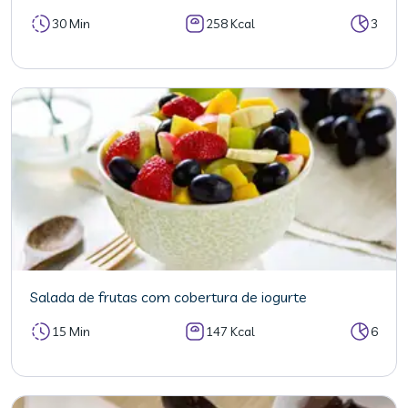
30 Min
258 Kcal
3
Salada de frutas com cobertura de iogurte
15 Min
147 Kcal
6