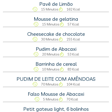
Pavê de Limão
15 Minutos
162 Kcal
Mousse de gelatina
15 Minutos
57 Kcal
Cheesecake de chocolate
30 Minutos
255 Kcal
Pudim de Abacaxi
20 Minutos
53 Kcal
Barrinha de cereal
10 Minutos
83 Kcal
PUDIM DE LEITE COM AMÊNDOAS
70 Minutos
104 Kcal
Falso Mousse de Abacaxi
5 Minutos
70 Kcal
Petit gateua light, 6 bolinhos