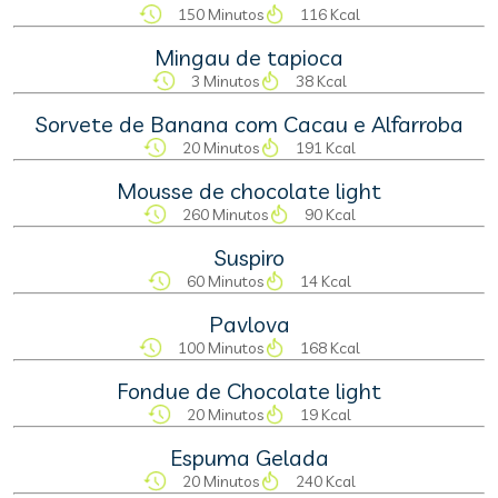
150 Minutos
116 Kcal
Mingau de tapioca
3 Minutos
38 Kcal
Sorvete de Banana com Cacau e Alfarroba
20 Minutos
191 Kcal
Mousse de chocolate light
260 Minutos
90 Kcal
Suspiro
60 Minutos
14 Kcal
Pavlova
100 Minutos
168 Kcal
Fondue de Chocolate light
20 Minutos
19 Kcal
Espuma Gelada
20 Minutos
240 Kcal