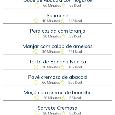
60 Minutos
65 Kcal
Spumone
40 Minutos
248 Kcal
Pera cozida com laranja
30 Minutos
59 Kcal
Manjar com calda de ameixas
30 Minutos
241 Kcal
Torta de Banana Nanica
30 Minutos
182 Kcal
Pavê cremoso de abacaxi
60 Minutos
302 Kcal
Maçã com creme de baunilha
20 Minutos
86 Kcal
Sorvete Cremoso
20 Minutos
80 Kcal