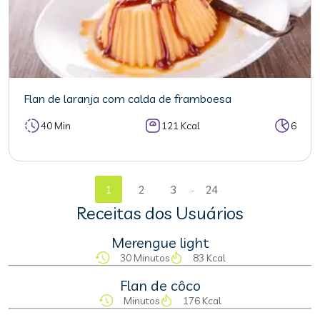
Flan de laranja com calda de framboesa
40 Min
121 Kcal
6
...
1
2
3
24
Receitas dos Usuários
Merengue light
30 Minutos
83 Kcal
Flan de côco
Minutos
176 Kcal