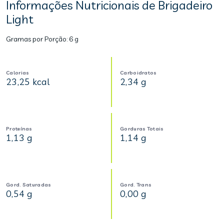
Informações Nutricionais de Brigadeiro
Light
Gramas por Porção:
6 g
Calorias
Carboidratos
23,25 kcal
2,34 g
Proteínas
Gorduras Totais
1,13 g
1,14 g
Gord. Saturadas
Gord. Trans
0,54 g
0,00 g