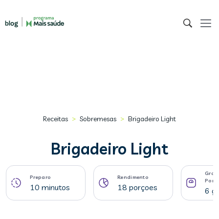
>
>
Receitas
Sobremesas
Brigadeiro Light
Brigadeiro Light
Gram
Preparo
Rendimento
Porç
10 minutos
18 porçoes
6 g