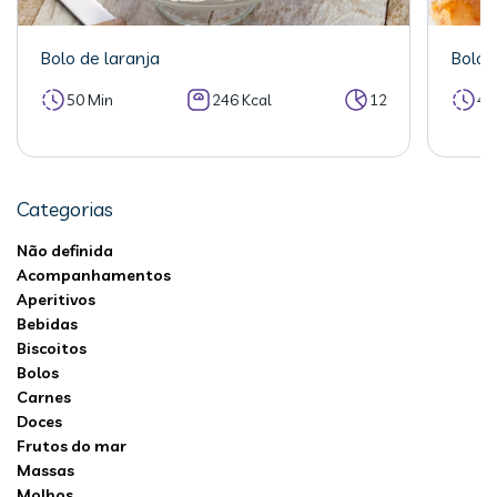
Bolo de laranja
Bolo 
50 Min
246 Kcal
12
40
Categorias
Não definida
Acompanhamentos
Aperitivos
Bebidas
Biscoitos
Bolos
Carnes
Doces
Frutos do mar
Massas
Molhos