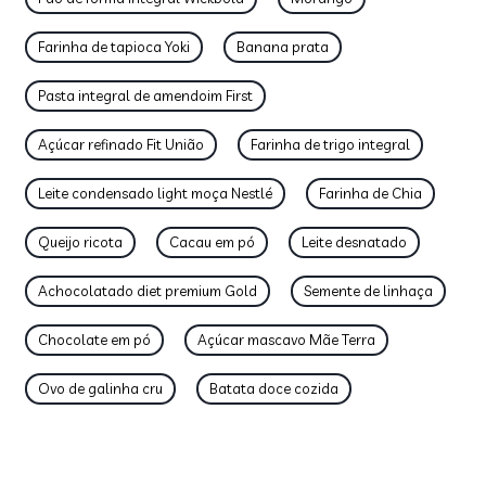
Farinha de tapioca Yoki
Banana prata
Pasta integral de amendoim First
Açúcar refinado Fit União
Farinha de trigo integral
Leite condensado light moça Nestlé
Farinha de Chia
Queijo ricota
Cacau em pó
Leite desnatado
Achocolatado diet premium Gold
Semente de linhaça
Chocolate em pó
Açúcar mascavo Mãe Terra
Ovo de galinha cru
Batata doce cozida