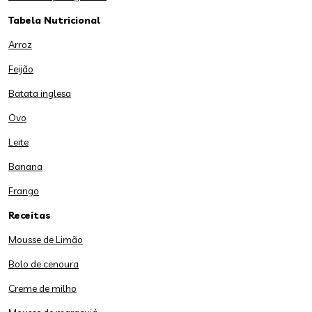
Tabela Nutricional
Arroz
Feijão
Batata inglesa
Ovo
Leite
Banana
Frango
Receitas
Mousse de Limão
Bolo de cenoura
Creme de milho