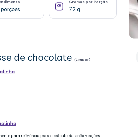
endimento
Gramas por Porção
 porçoes
72 g
sse de chocolate
(Limpar)
alinha
galinha
mente para referência para o cálculo das informações