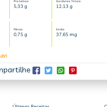
Proteínas
Gorduras Totais
5,33 g
12,13 g
Fibras
Sódio
0,75 g
37,65 mg
partilhe
Últimas Receitas
C