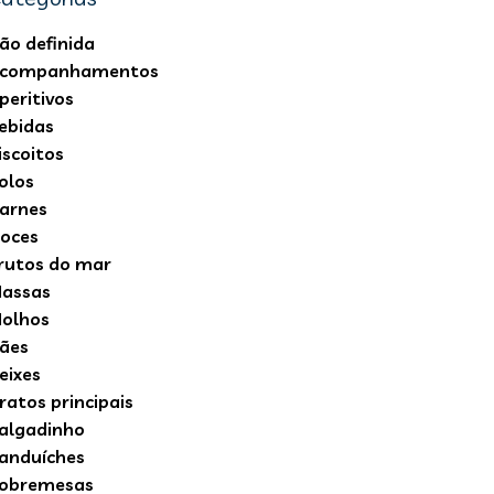
ão definida
companhamentos
peritivos
ebidas
iscoitos
olos
arnes
oces
rutos do mar
assas
olhos
ães
eixes
ratos principais
algadinho
anduíches
obremesas