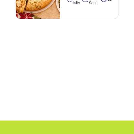
Min
Kcal