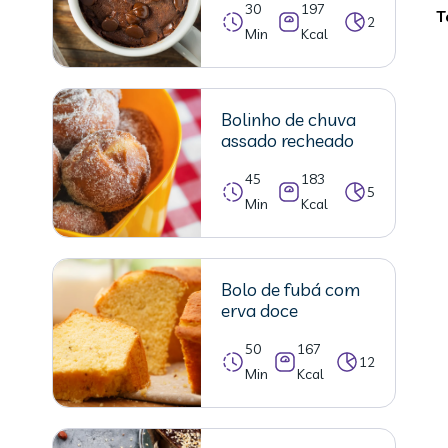
30
197
T
2
Min
Kcal
Bolinho de chuva
assado recheado
45
183
5
Min
Kcal
Bolo de fubá com
erva doce
50
167
12
Min
Kcal