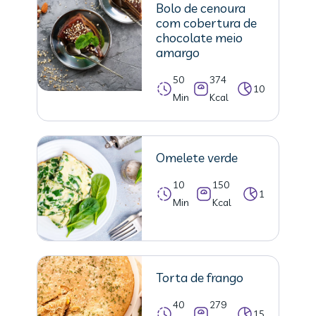
Bolo de cenoura
com cobertura de
chocolate meio
amargo
50
374
10
Min
Kcal
Omelete verde
10
150
1
Min
Kcal
Torta de frango
40
279
15