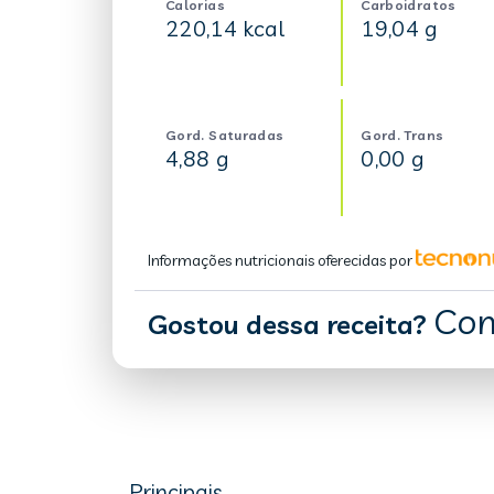
Calorias
Carboidratos
220,14 kcal
19,04 g
Gord. Saturadas
Gord. Trans
4,88 g
0,00 g
Informações nutricionais oferecidas por
Com
Gostou dessa receita?
Principais