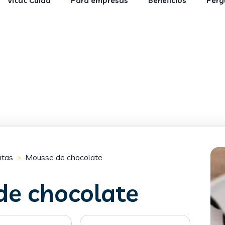
Vitat Cuida
Para empresas
Benefícios
Perg
itas
Mousse de chocolate
>
de chocolate