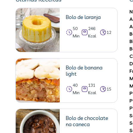
N
Bolo de laranja
A
A
50
246
12
B
Min
Kcal
B
B
C
D
Bolo de banana
F
light
M
40
131
M
15
Min
Kcal
P
P
P
S
Bolo de chocolate
S
na caneca
S