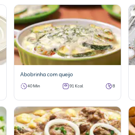
Abobrinha com queijo
5
40 Min
91 Kcal
8