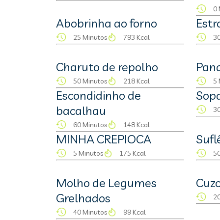
0 
Abobrinha ao forno
Estr
25 Minutos
793 Kcal
30
Charuto de repolho
Pan
50 Minutos
218 Kcal
5 
Escondidinho de
Sopa
bacalhau
30
60 Minutos
148 Kcal
MINHA CREPIOCA
Sufl
5 Minutos
175 Kcal
50
Molho de Legumes
Cuz
Grelhados
20
40 Minutos
99 Kcal