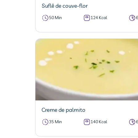
Suflê de couve-flor
50 Min
124 Kcal
Creme de palmito
35 Min
140 Kcal