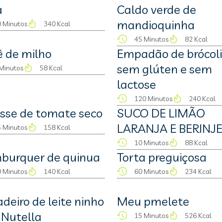
a
Caldo verde de
mandioquinha
 Minutos
340 Kcal
45 Minutos
82 Kcal
ê de milho
Empadão de brócoli
sem glúten e sem
Minutos
58 Kcal
lactose
120 Minutos
240 Kcal
se de tomate seco
SUCO DE LIMÃO
LARANJA E BERINJ
 Minutos
158 Kcal
10 Minutos
88 Kcal
burquer de quinua
Torta preguiçosa
 Minutos
140 Kcal
60 Minutos
234 Kcal
adeiro de leite ninho
Meu pmelete
Nutella
15 Minutos
526 Kcal