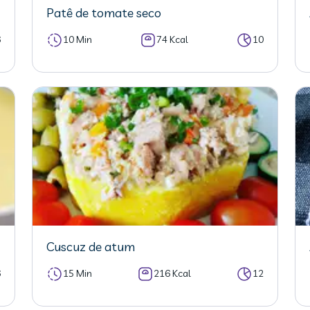
Patê de tomate seco
6
10 Min
74 Kcal
10
Cuscuz de atum
6
15 Min
216 Kcal
12