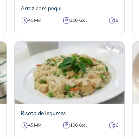
Arroz com pequi
8
40 Min
206 Kcal
8
Risoto de legumes
8
45 Min
196 Kcal
6