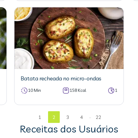
Batata recheada no micro-ondas
5
10 Min
158 Kcal
1
...
1
2
3
4
22
Receitas dos Usuários