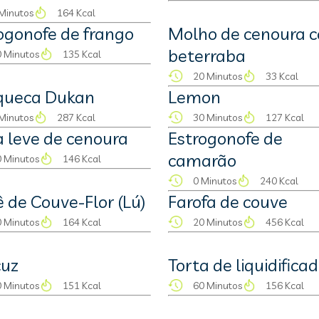
Minutos
164 Kcal
ogonofe de frango
Molho de cenoura 
beterraba
 Minutos
135 Kcal
20 Minutos
33 Kcal
queca Dukan
Lemon
Minutos
287 Kcal
30 Minutos
127 Kcal
 leve de cenoura
Estrogonofe de
camarão
 Minutos
146 Kcal
0 Minutos
240 Kcal
ê de Couve-Flor (Lú)
Farofa de couve
 Minutos
164 Kcal
20 Minutos
456 Kcal
cuz
Torta de liquidifica
 Minutos
151 Kcal
60 Minutos
156 Kcal