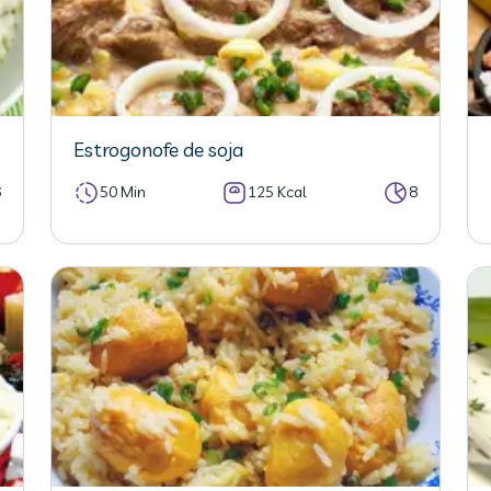
Estrogonofe de soja
6
50 Min
125 Kcal
8