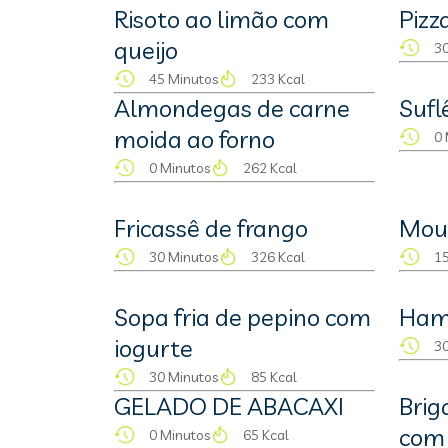
Risoto ao limão com
Pizz
queijo
30
45 Minutos
233 Kcal
Almondegas de carne
Sufl
moida ao forno
0 
0 Minutos
262 Kcal
Fricassê de frango
Mous
30 Minutos
326 Kcal
15
Sopa fria de pepino com
Ham
iogurte
30
30 Minutos
85 Kcal
GELADO DE ABACAXI
Brig
com 
0 Minutos
65 Kcal