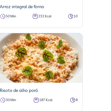
Arroz integral de forno
50 Min
232 Kcal
10
Risoto de alho poró
30 Min
187 Kcal
8