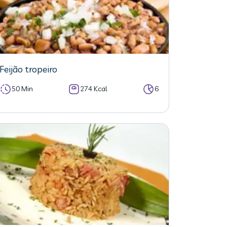
Feijão tropeiro
50 Min
274 Kcal
6