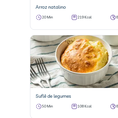
Arroz natalino
20 Min
219 Kcal
Suflê de legumes
50 Min
108 Kcal