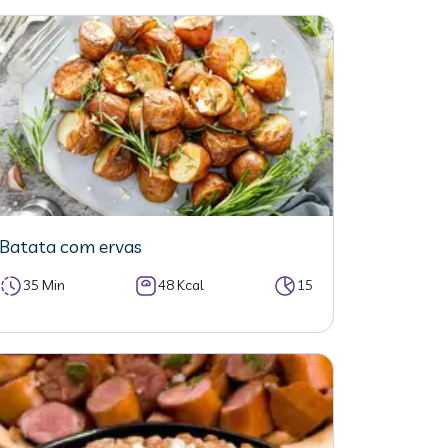
Batata com ervas
35 Min
48 Kcal
15