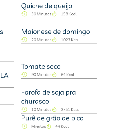
Quiche de queijo
30 Minutos
158 Kcal
s
Maionese de domingo
20 Minutos
1023 Kcal
Tomate seco
ELA
90 Minutos
64 Kcal
Farofa de soja pra
churasco
10 Minutos
2751 Kcal
Purê de grão de bico
Minutos
44 Kcal