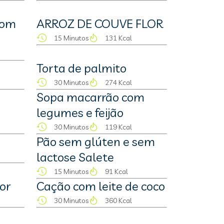
com
ARROZ DE COUVE FLOR
15 Minutos
131 Kcal
Torta de palmito
30 Minutos
274 Kcal
Sopa macarrão com
legumes e feijão
30 Minutos
119 Kcal
Pão sem glúten e sem
lactose Salete
15 Minutos
91 Kcal
dor
Cação com leite de coco
30 Minutos
360 Kcal