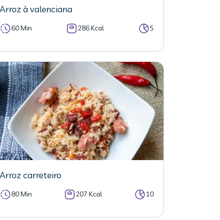
Arroz à valenciana
60 Min
286 Kcal
5
Arroz carreteiro
80 Min
207 Kcal
10