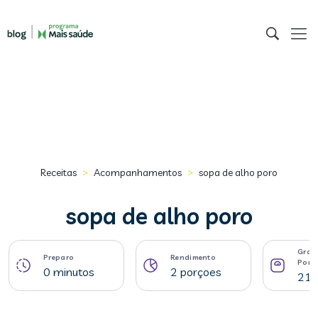
>
>
Receitas
Acompanhamentos
sopa de alho poro
sopa de alho poro
Gram
Preparo
Rendimento
Porç
0 minutos
2 porçoes
214