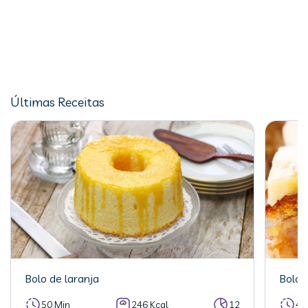
Últimas Receitas
Bolo de laranja
Bolo 
50 Min
246 Kcal
12
40