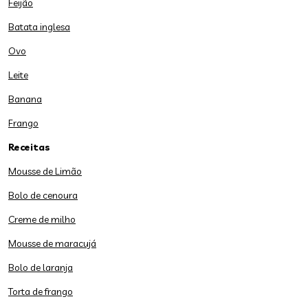
Feijão
Batata inglesa
Ovo
Leite
Banana
Frango
Receitas
Mousse de Limão
Bolo de cenoura
Creme de milho
Mousse de maracujá
Bolo de laranja
Torta de frango