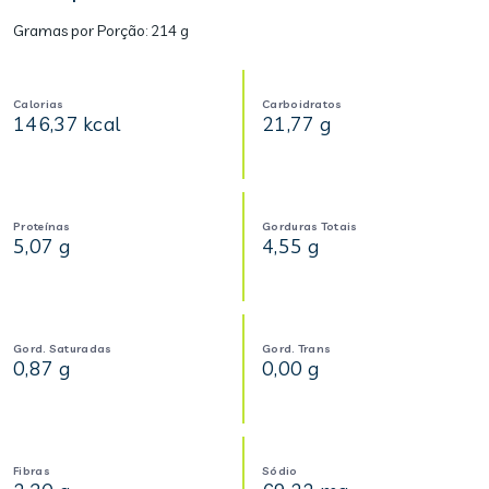
Gramas por Porção:
214 g
Calorias
Carboidratos
146,37 kcal
21,77 g
Proteínas
Gorduras Totais
5,07 g
4,55 g
Gord. Saturadas
Gord. Trans
0,87 g
0,00 g
Fibras
Sódio