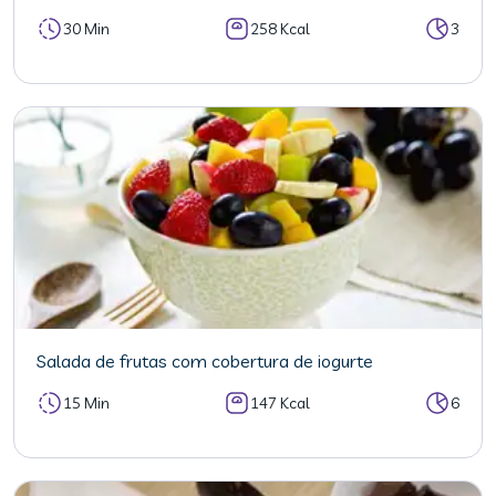
30 Min
258 Kcal
3
Salada de frutas com cobertura de iogurte
15 Min
147 Kcal
6