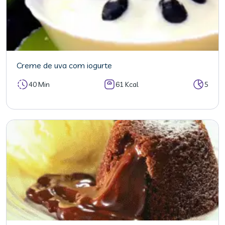
Creme de uva com iogurte
40 Min
61 Kcal
5