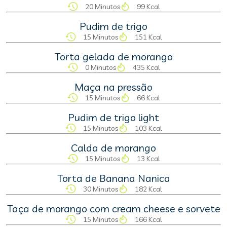
20 Minutos
99 Kcal
Pudim de trigo
15 Minutos
151 Kcal
Torta gelada de morango
0 Minutos
435 Kcal
Maça na pressão
15 Minutos
66 Kcal
Pudim de trigo light
15 Minutos
103 Kcal
Calda de morango
15 Minutos
13 Kcal
Torta de Banana Nanica
30 Minutos
182 Kcal
Taça de morango com cream cheese e sorvete
15 Minutos
166 Kcal