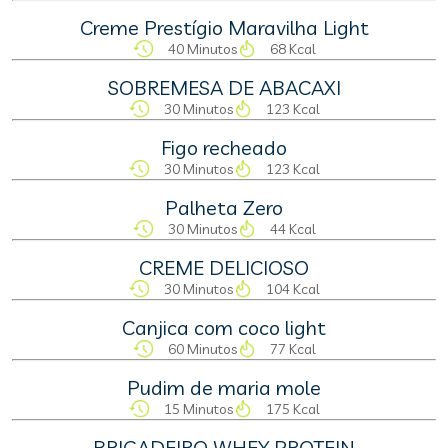
Creme Prestígio Maravilha Light
40 Minutos
68 Kcal
SOBREMESA DE ABACAXI
30 Minutos
123 Kcal
Figo recheado
30 Minutos
123 Kcal
Palheta Zero
30 Minutos
44 Kcal
CREME DELICIOSO
30 Minutos
104 Kcal
Canjica com coco light
60 Minutos
77 Kcal
Pudim de maria mole
15 Minutos
175 Kcal
BRIGADEIRO WHEY PROTEIN