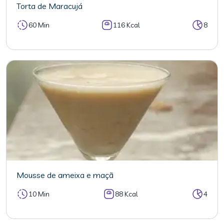
Torta de Maracujá
60 Min
116 Kcal
8
Mousse de ameixa e maçã
10 Min
88 Kcal
4