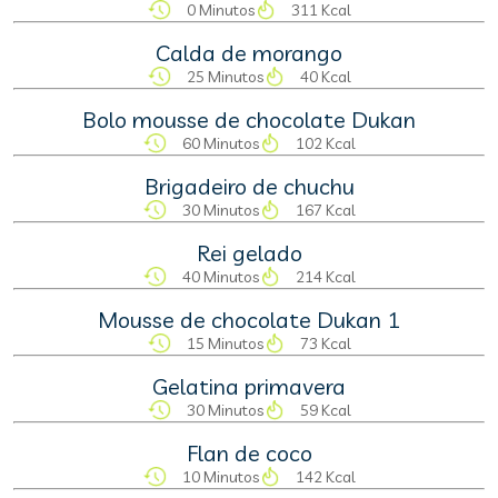
0 Minutos
311 Kcal
Calda de morango
25 Minutos
40 Kcal
Bolo mousse de chocolate Dukan
60 Minutos
102 Kcal
Brigadeiro de chuchu
30 Minutos
167 Kcal
Rei gelado
40 Minutos
214 Kcal
Mousse de chocolate Dukan 1
15 Minutos
73 Kcal
Gelatina primavera
30 Minutos
59 Kcal
Flan de coco
10 Minutos
142 Kcal