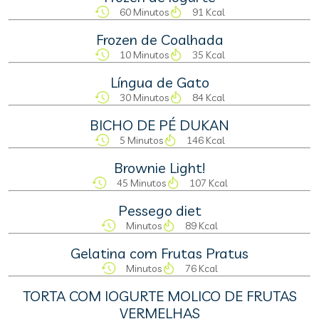
60 Minutos
91 Kcal
Frozen de Coalhada
10 Minutos
35 Kcal
Língua de Gato
30 Minutos
84 Kcal
BICHO DE PÉ DUKAN
5 Minutos
146 Kcal
Brownie Light!
45 Minutos
107 Kcal
Pessego diet
Minutos
89 Kcal
Gelatina com Frutas Pratus
Minutos
76 Kcal
TORTA COM IOGURTE MOLICO DE FRUTAS
VERMELHAS