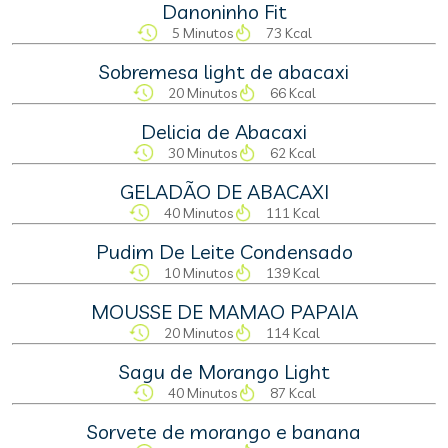
Danoninho Fit
5 Minutos
73 Kcal
Sobremesa light de abacaxi
20 Minutos
66 Kcal
Delicia de Abacaxi
30 Minutos
62 Kcal
GELADÃO DE ABACAXI
40 Minutos
111 Kcal
Pudim De Leite Condensado
10 Minutos
139 Kcal
MOUSSE DE MAMAO PAPAIA
20 Minutos
114 Kcal
Sagu de Morango Light
40 Minutos
87 Kcal
Sorvete de morango e banana