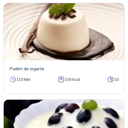
Pudim de iogurte
110 Min
156 Kcal
10