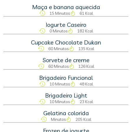
Maça e banana aquecida
15 Minutos
61 Kcal
Iogurte Caseiro
0 Minutos
182 Kcal
Cupcake Chocolate Dukan
60 Minutos
135 Kcal
Sorvete de creme
60 Minutos
126 Kcal
Brigadeiro Funcional
10 Minutos
48 Kcal
Brigadeiro Light
10 Minutos
23 Kcal
Gelatina colorida
Minutos
205 Kcal
Frozen de iogurte