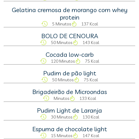
Gelatina cremosa de morango com whey
protein
5 Minutos
137 Kcal
BOLO DE CENOURA
50 Minutos
143 Kcal
Cocada low-carb
120 Minutos
75 Kcal
Pudim de pão light
50 Minutos
75 Kcal
Brigadeirão de Microondas
Minutos
133 Kcal
Pudim Light de Laranja
30 Minutos
130 Kcal
Espuma de chocolate light
15 Minutos
147 Kcal