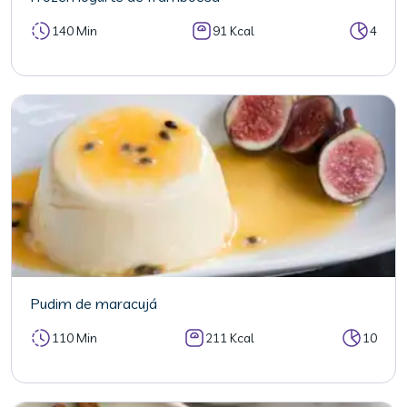
140 Min
91 Kcal
4
Pudim de maracujá
110 Min
211 Kcal
10