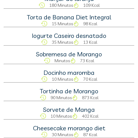
180 Minutos
109 Kcal
Torta de Banana Diet Integral
15 Minutos
98 Kcal
Iogurte Caseiro desnatado
35 Minutos
13 Kcal
Sobremesa de Morango
Minutos
73 Kcal
Docinho maromba
10 Minutos
70 Kcal
Tortinha de Morango
90 Minutos
873 Kcal
Sorvete de Manga
10 Minutos
402 Kcal
Cheesecake morango diet
30 Minutos
87 Kcal