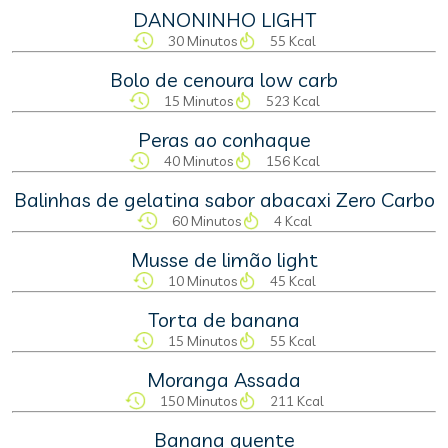
DANONINHO LIGHT
30 Minutos
55 Kcal
Bolo de cenoura low carb
15 Minutos
523 Kcal
Peras ao conhaque
40 Minutos
156 Kcal
Balinhas de gelatina sabor abacaxi Zero Carbo
60 Minutos
4 Kcal
Musse de limão light
10 Minutos
45 Kcal
Torta de banana
15 Minutos
55 Kcal
Moranga Assada
150 Minutos
211 Kcal
Banana quente