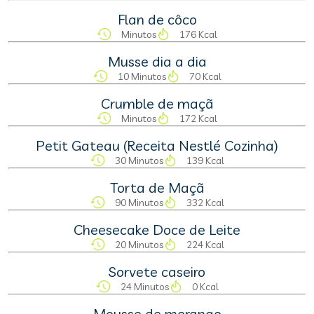
Flan de côco
Minutos
176 Kcal
Musse dia a dia
10 Minutos
70 Kcal
Crumble de maçã
Minutos
172 Kcal
Petit Gateau (Receita Nestlé Cozinha)
30 Minutos
139 Kcal
Torta de Maçã
90 Minutos
332 Kcal
Cheesecake Doce de Leite
20 Minutos
224 Kcal
Sorvete caseiro
24 Minutos
0 Kcal
Mousse de morango