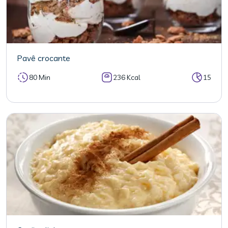
Pavê crocante
80 Min
236 Kcal
15