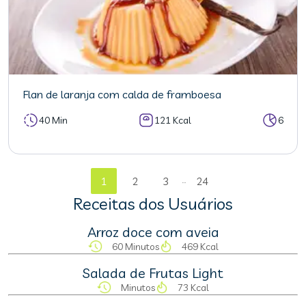
Flan de laranja com calda de framboesa
40 Min
121 Kcal
6
...
1
2
3
24
Receitas dos Usuários
Arroz doce com aveia
60 Minutos
469 Kcal
Salada de Frutas Light
Minutos
73 Kcal