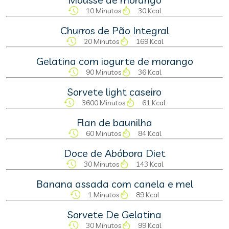
10 Minutos
30 Kcal
Churros de Pão Integral
20 Minutos
169 Kcal
Gelatina com iogurte de morango
90 Minutos
36 Kcal
Sorvete light caseiro
3600 Minutos
61 Kcal
Flan de baunilha
60 Minutos
84 Kcal
Doce de Abóbora Diet
30 Minutos
143 Kcal
Banana assada com canela e mel
1 Minutos
89 Kcal
Sorvete De Gelatina
30 Minutos
99 Kcal