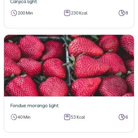
Canjica light
200 Min
230 Kcal
8
Fondue morango light
40 Min
53 Kcal
6