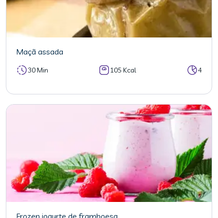
Maçã assada
30 Min
105 Kcal
4
Frozen iogurte de framboesa