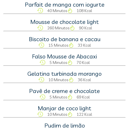
Parfait de manga com iogurte
40 Minutos
108 Kcal
Mousse de chocolate light
260 Minutos
90 Kcal
Biscoito de banana e cacau
15 Minutos
33 Kcal
Falso Mousse de Abacaxi
5 Minutos
70 Kcal
Gelatina turbinada morango
10 Minutos
36 Kcal
Pavê de creme e chocolate
5 Minutos
69 Kcal
Manjar de coco light
10 Minutos
122 Kcal
Pudim de limão