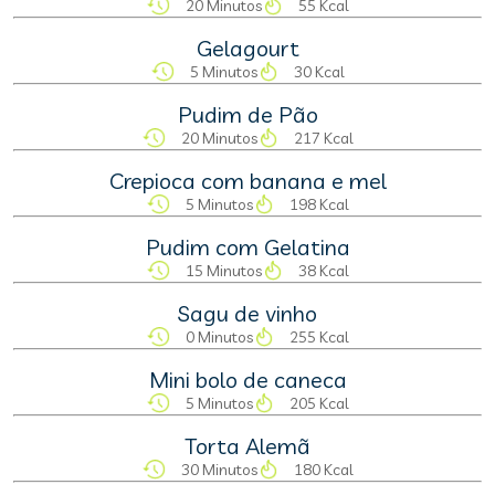
20 Minutos
55 Kcal
Gelagourt
5 Minutos
30 Kcal
Pudim de Pão
20 Minutos
217 Kcal
Crepioca com banana e mel
5 Minutos
198 Kcal
Pudim com Gelatina
15 Minutos
38 Kcal
Sagu de vinho
0 Minutos
255 Kcal
Mini bolo de caneca
5 Minutos
205 Kcal
Torta Alemã
30 Minutos
180 Kcal