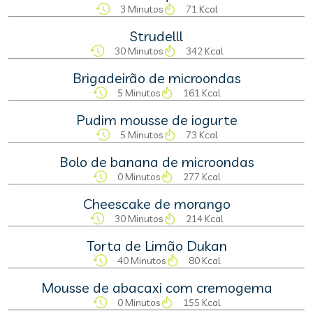
3 Minutos
71 Kcal
Strudelll
30 Minutos
342 Kcal
Brigadeirão de microondas
5 Minutos
161 Kcal
Pudim mousse de iogurte
5 Minutos
73 Kcal
Bolo de banana de microondas
0 Minutos
277 Kcal
Cheescake de morango
30 Minutos
214 Kcal
Torta de Limão Dukan
40 Minutos
80 Kcal
Mousse de abacaxi com cremogema
0 Minutos
155 Kcal