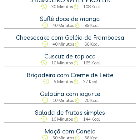
30 Minutos
108 Kcal
Suflê doce de manga
40 Minutos
99 Kcal
Cheesecake com Geléia de Framboesa
40 Minutos
66 Kcal
Cuscuz de tapioca
10 Minutos
165 Kcal
Brigadeiro com Creme de Leite
5 Minutos
37 Kcal
Gelatina com iogurte
10 Minutos
20 Kcal
Salada de frutas simples
10 Minutos
144 Kcal
Maçã com Canela
30 Minutos
36 Kcal