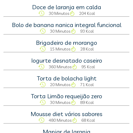
Doce de laranja em calda
30 Minutos
204 Kcal
Bolo de banana nanica integral funcional
30 Minutos
93 Kcal
Brigadeiro de morango
15 Minutos
28 Kcal
Iogurte desnatado caseiro
360 Minutos
95 Kcal
Torta de bolacha light
20 Minutos
71 Kcal
Torta Limão requeijão zero
30 Minutos
89 Kcal
Mousse diet vários sabores
480 Minutos
68 Kcal
Manjar de laranja