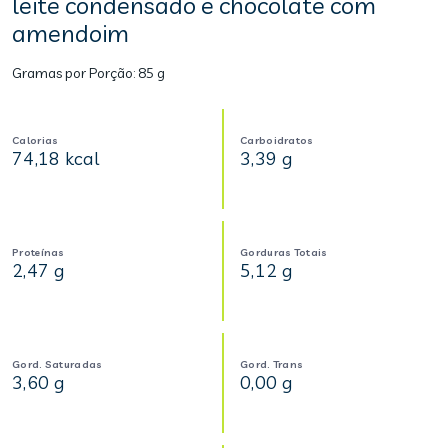
leite condensado e chocolate com
amendoim
Gramas por Porção:
85 g
Calorias
Carboidratos
74,18 kcal
3,39 g
Proteínas
Gorduras Totais
2,47 g
5,12 g
Gord. Saturadas
Gord. Trans
3,60 g
0,00 g