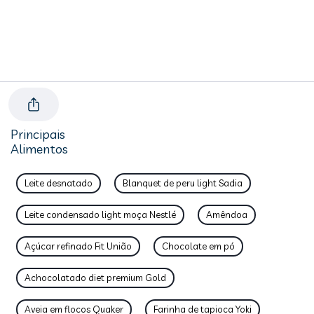
Principais
Alimentos
Leite desnatado
Blanquet de peru light Sadia
Leite condensado light moça Nestlé
Amêndoa
Açúcar refinado Fit União
Chocolate em pó
Achocolatado diet premium Gold
Aveia em flocos Quaker
Farinha de tapioca Yoki