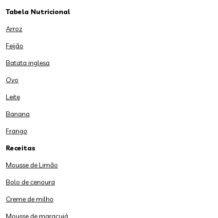
Tabela Nutricional
Arroz
Feijão
Batata inglesa
Ovo
Leite
Banana
Frango
Receitas
Mousse de Limão
Bolo de cenoura
Creme de milho
Mousse de maracujá