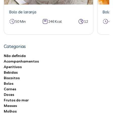
Bolo de laranja
Bolo 
50 Min
246 Kcal
12
40
Categorias
Não definida
Acompanhamentos
Aperitivos
Bebidas
Biscoitos
Bolos
Carnes
Doces
Frutos do mar
Massas
Molhos