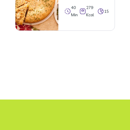
40
279
15
Min
Kcal