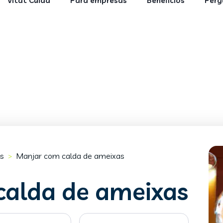
Vitat Cuida
Para empresas
Benefícios
Perg
s
Manjar com calda de ameixas
>
calda de ameixas