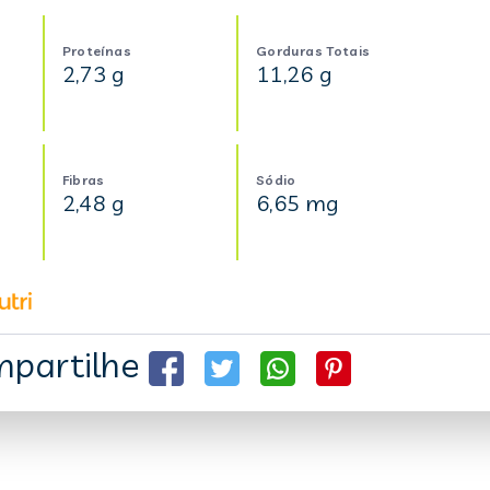
Proteínas
Gorduras Totais
2,73 g
11,26 g
Fibras
Sódio
2,48 g
6,65 mg
partilhe