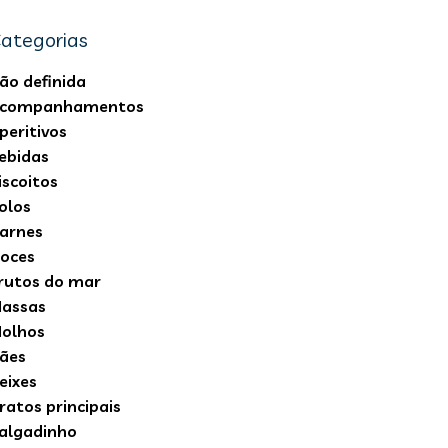
ategorias
ão definida
companhamentos
peritivos
ebidas
iscoitos
olos
arnes
oces
rutos do mar
assas
olhos
ães
eixes
ratos principais
algadinho