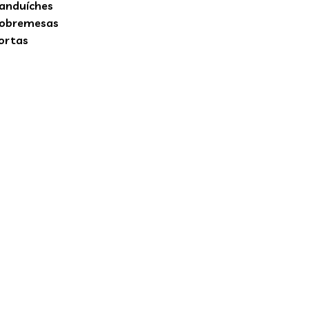
anduíches
obremesas
ortas