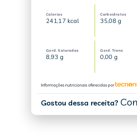
Calorias
Carboidratos
241,17 kcal
35,08 g
Gord. Saturadas
Gord. Trans
8,93 g
0,00 g
Informações nutricionais oferecidas por
Com
Gostou dessa receita?