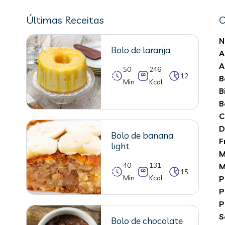
Últimas Receitas
C
N
Bolo de laranja
A
A
50
246
12
B
Min
Kcal
B
B
C
D
Bolo de banana
F
light
M
40
131
M
15
Min
Kcal
P
P
P
S
Bolo de chocolate