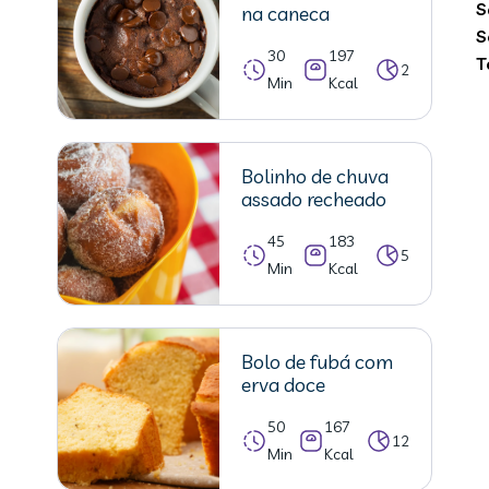
S
na caneca
S
30
197
T
2
Min
Kcal
Bolinho de chuva
assado recheado
45
183
5
Min
Kcal
Bolo de fubá com
erva doce
50
167
12
Min
Kcal