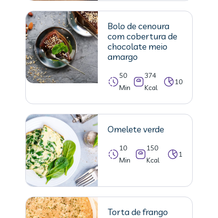
Bolo de cenoura
com cobertura de
chocolate meio
amargo
50
374
10
Min
Kcal
Omelete verde
10
150
1
Min
Kcal
Torta de frango