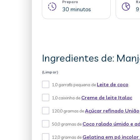
Preparo
R
30 minutos
9
Ingredientes de: Man
(Limpar)
Leite de coco
1,0 garrafa pequena de
Creme de leite Italac
1,0 caixinha de
Açúcar refinado União
120,0 gramas de
Coco ralado úmido e a
50,0 gramas de
Gelatina em pó incolor
12,0 gramas de