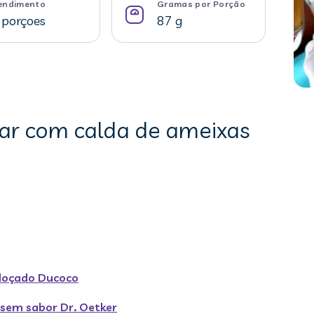
endimento
Gramas por Porção
 porçoes
87 g
jar com calda de ameixas
doçado Ducoco
 sem sabor Dr. Oetker