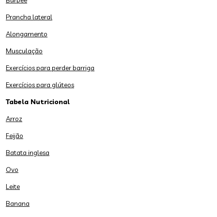
Burpee
Prancha lateral
Alongamento
Musculação
Exercícios para perder barriga
Exercícios para glúteos
Tabela Nutricional
Arroz
Feijão
Batata inglesa
Ovo
Leite
Banana