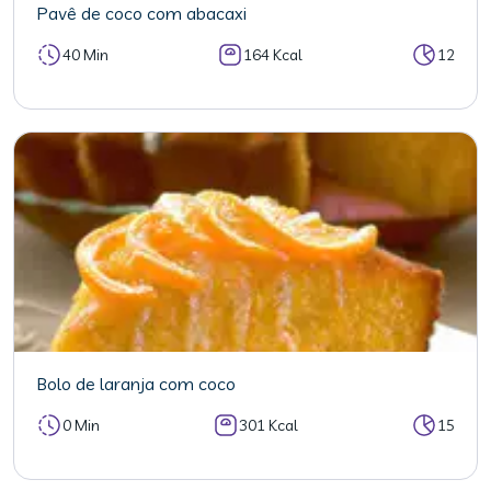
Pavê de coco com abacaxi
40 Min
164 Kcal
12
Bolo de laranja com coco
0 Min
301 Kcal
15