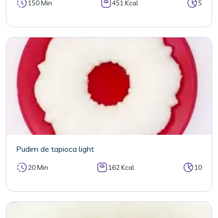
150 Min
451 Kcal
5
Pudim de tapioca light
20 Min
162 Kcal
10