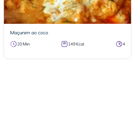
Maçunim ao coco
20 Min
149 Kcal
4