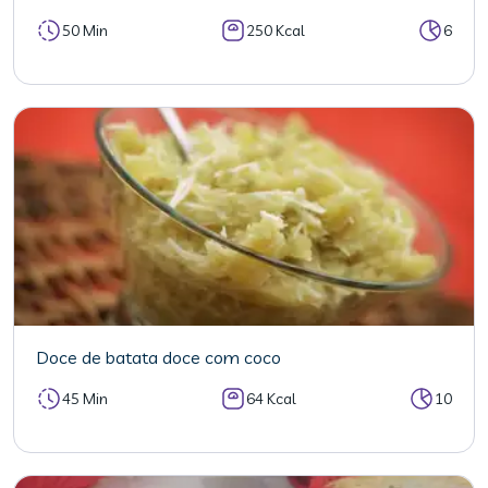
50 Min
250 Kcal
6
Doce de batata doce com coco
45 Min
64 Kcal
10