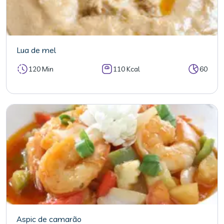
Lua de mel
120 Min
110 Kcal
60
Aspic de camarão