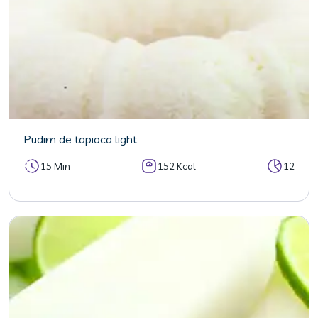
Pudim de tapioca light
15 Min
152 Kcal
12