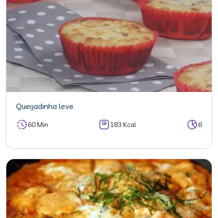
Queijadinha leve
60 Min
183 Kcal
6