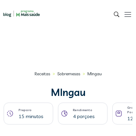
>
>
Receitas
Sobremesas
MIngau
MIngau
Gram
Preparo
Rendimento
Porç
15 minutos
4 porçoes
123