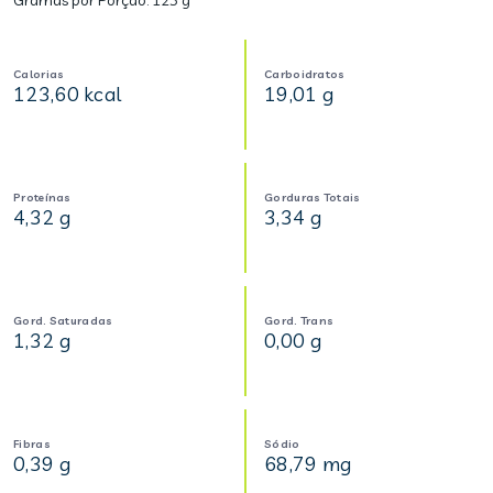
Gramas por Porção:
123 g
Calorias
Carboidratos
123,60 kcal
19,01 g
Proteínas
Gorduras Totais
4,32 g
3,34 g
Gord. Saturadas
Gord. Trans
1,32 g
0,00 g
Fibras
Sódio
0,39 g
68,79 mg