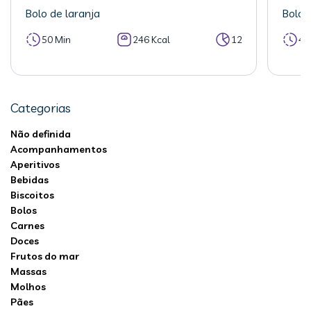
Bolo de laranja
Bolo 
50 Min
246 Kcal
12
40
Categorias
Não definida
Acompanhamentos
Aperitivos
Bebidas
Biscoitos
Bolos
Carnes
Doces
Frutos do mar
Massas
Molhos
Pães