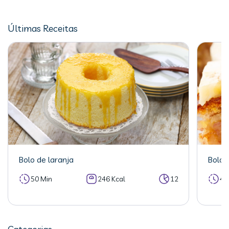
Últimas Receitas
Bolo de laranja
Bolo 
50 Min
246 Kcal
12
40