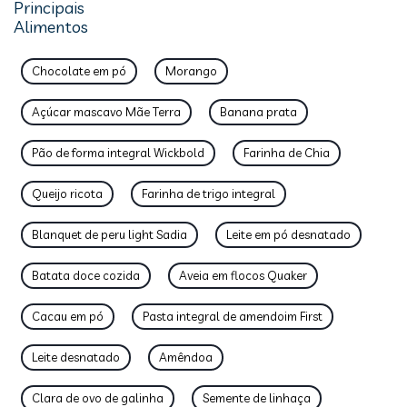
Principais
Alimentos
Chocolate em pó
Morango
Açúcar mascavo Mãe Terra
Banana prata
Pão de forma integral Wickbold
Farinha de Chia
Queijo ricota
Farinha de trigo integral
Blanquet de peru light Sadia
Leite em pó desnatado
Batata doce cozida
Aveia em flocos Quaker
Cacau em pó
Pasta integral de amendoim First
Leite desnatado
Amêndoa
Clara de ovo de galinha
Semente de linhaça