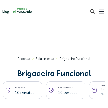
>
>
Receitas
Sobremesas
Brigadeiro Funcional
Brigadeiro Funcional
Gram
Preparo
Rendimento
Porç
10 minutos
10 porçoes
30 