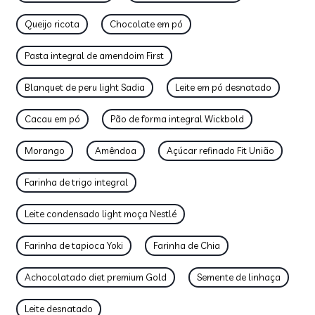
Queijo ricota
Chocolate em pó
Pasta integral de amendoim First
Blanquet de peru light Sadia
Leite em pó desnatado
Cacau em pó
Pão de forma integral Wickbold
Morango
Amêndoa
Açúcar refinado Fit União
Farinha de trigo integral
Leite condensado light moça Nestlé
Farinha de tapioca Yoki
Farinha de Chia
Achocolatado diet premium Gold
Semente de linhaça
Leite desnatado