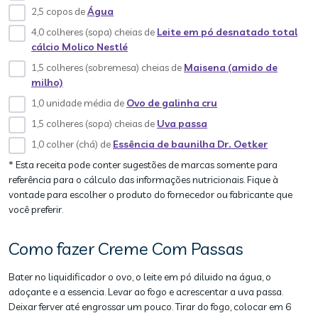
2,5 copos de
Água
4,0 colheres (sopa) cheias de
Leite em pó desnatado total
cálcio Molico Nestlé
1,5 colheres (sobremesa) cheias de
Maisena (amido de
milho)
1,0 unidade média de
Ovo de galinha cru
1,5 colheres (sopa) cheias de
Uva passa
1,0 colher (chá) de
Essência de baunilha Dr. Oetker
* Esta receita pode conter sugestões de marcas somente para
referência para o cálculo das informações nutricionais. Fique à
vontade para escolher o produto do fornecedor ou fabricante que
você preferir.
Como fazer Creme Com Passas
Bater no liquidificador o ovo, o leite em pó diluido na água, o
adoçante e a essencia. Levar ao fogo e acrescentar a uva passa.
Deixar ferver até engrossar um pouco. Tirar do fogo, colocar em 6