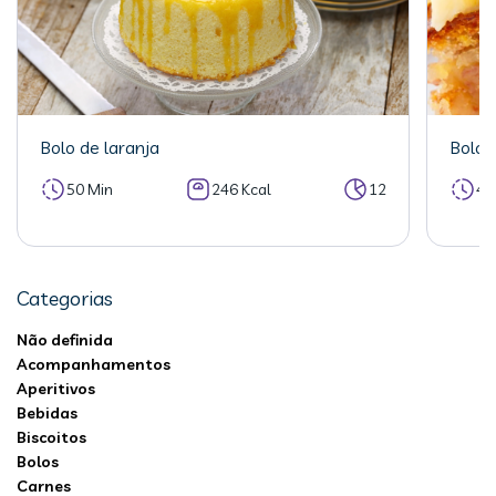
Bolo de laranja
Bolo 
50 Min
246 Kcal
12
40
Categorias
Não definida
Acompanhamentos
Aperitivos
Bebidas
Biscoitos
Bolos
Carnes