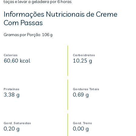
taças e levar a geladeira por 6 horas.
Informações Nutricionais de Creme
Com Passas
Gramas por Porção:
106 g
Calorias
Carboidratos
60,60 kcal
10,25 g
Proteínas
Gorduras Totais
3,38 g
0,69 g
Gord. Saturadas
Gord. Trans
0,20 g
0,00 g