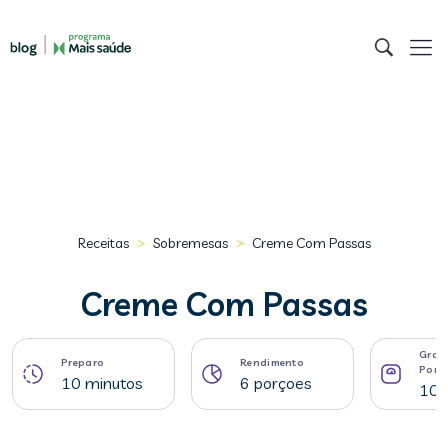
>
>
Receitas
Sobremesas
Creme Com Passas
Creme Com Passas
Gram
Preparo
Rendimento
Porç
10 minutos
6 porçoes
106