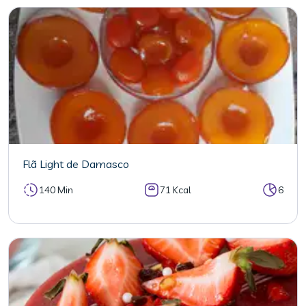
Flã Light de Damasco
140 Min
71 Kcal
6