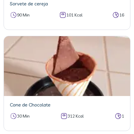
Sorvete de cereja
90 Min
101 Kcal
16
Cone de Chocolate
30 Min
312 Kcal
1