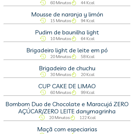
60 Minutos
44 Kcal
Mousse de naranja y limón
15 Minutos
94 Kcal
Pudim de baunilha light
10 Minutos
64 Kcal
Brigadeiro light de leite em pó
20 Minutos
58 Kcal
Brigadeiro de chuchu
30 Minutos
20 Kcal
CUP CAKE DE LIMAO
60 Minutos
99 Kcal
Bombom Duo de Chocolate e Maracujá ZERO
AÇÚCAR/ZERO LEITE danymagrinha
20 Minutos
122 Kcal
Maçã com especiarias