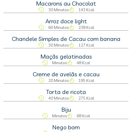
Macarons au Chocolat
30 Minutos
143 Kcal
Arroz doce light
60 Minutos
238 Kcal
Chandele Simples de Cacau com banana
30 Minutos
127 Kcal
Maçãs gelatinadas
Minutos
48 Kcal
Creme de avelãs e cacau
20 Minutos
195 Kcal
Torta de ricota
40 Minutos
275 Kcal
Biju
Minutos
68 Kcal
Nego bom