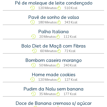
Pé de moleque de leite condençado
120 Minutos
510 Kcal
Pavê de sonho de valsa
180 Minutos
343 Kcal
Palha Italiana
20 Minutos
112 Kcal
Bolo Diet de Maçã com Fibras
60 Minutos
72 Kcal
Bombom caseiro morango
50 Minutos
240 Kcal
Home made cookies
120 Minutos
127 Kcal
Pudim da Nalu sem banana
35 Minutos
177 Kcal
Doce de Banana cremoso s/ açúcar