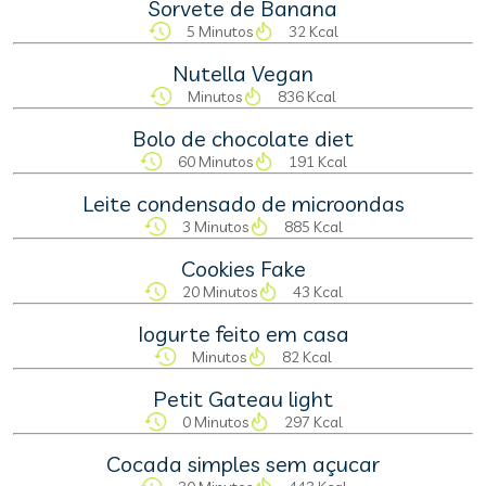
Sorvete de Banana
5 Minutos
32 Kcal
Nutella Vegan
Minutos
836 Kcal
Bolo de chocolate diet
60 Minutos
191 Kcal
Leite condensado de microondas
3 Minutos
885 Kcal
Cookies Fake
20 Minutos
43 Kcal
Iogurte feito em casa
Minutos
82 Kcal
Petit Gateau light
0 Minutos
297 Kcal
Cocada simples sem açucar