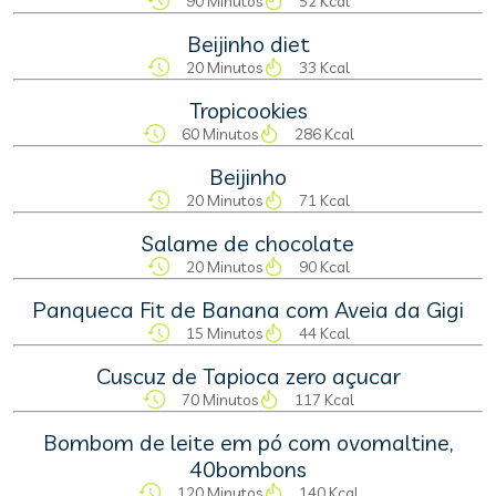
90 Minutos
52 Kcal
Beijinho diet
20 Minutos
33 Kcal
Tropicookies
60 Minutos
286 Kcal
Beijinho
20 Minutos
71 Kcal
Salame de chocolate
20 Minutos
90 Kcal
Panqueca Fit de Banana com Aveia da Gigi
15 Minutos
44 Kcal
Cuscuz de Tapioca zero açucar
70 Minutos
117 Kcal
Bombom de leite em pó com ovomaltine,
40bombons
120 Minutos
140 Kcal