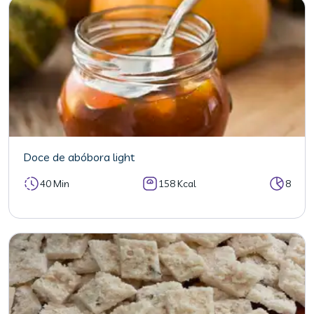
Doce de abóbora light
40 Min
158 Kcal
8