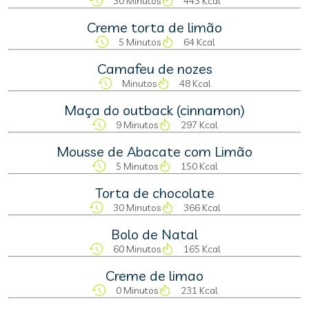
30 Minutos
443 Kcal
Creme torta de limão
5 Minutos
64 Kcal
Camafeu de nozes
Minutos
48 Kcal
Maça do outback (cinnamon)
9 Minutos
297 Kcal
Mousse de Abacate com Limão
5 Minutos
150 Kcal
Torta de chocolate
30 Minutos
366 Kcal
Bolo de Natal
60 Minutos
165 Kcal
Creme de limao
0 Minutos
231 Kcal