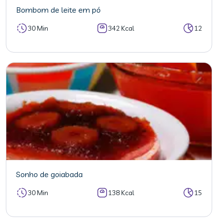
Bombom de leite em pó
30 Min
342 Kcal
12
Sonho de goiabada
30 Min
138 Kcal
15