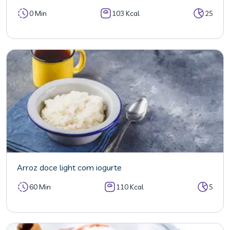
0 Min
103 Kcal
25
Arroz doce light com iogurte
60 Min
110 Kcal
5