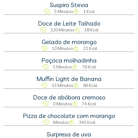
Suspiro Stevia
5 Minutos
1 Kcal
Doce de Leite Talhado
120 Minutos
58 Kcal
Gelado de morango
10 Minutos
22 Kcal
Paçoca molhadinha
5 Minutos
76 Kcal
Muffin Light de Banana
15 Minutos
66 Kcal
Doce de abóbora cremoso
0 Minutos
74 Kcal
Pizza de chocolate com morango
Minutos
345 Kcal
Surpresa de uva