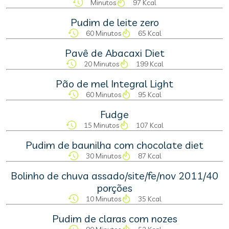
Minutos
97 Kcal
Pudim de leite zero
60 Minutos
65 Kcal
Pavê de Abacaxi Diet
20 Minutos
199 Kcal
Pão de mel Integral Light
60 Minutos
95 Kcal
Fudge
15 Minutos
107 Kcal
Pudim de baunilha com chocolate diet
30 Minutos
87 Kcal
Bolinho de chuva assado/site/fe/nov 2011/40
porções
10 Minutos
35 Kcal
Pudim de claras com nozes