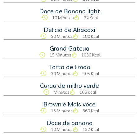
Doce de Banana light
10 Minutos
22 Kcal
Delicia de Abacaxi
50 Minutos
180 Kcal
Grand Gateua
15 Minutos
1030 Kcal
Torta de limao
30 Minutos
405 Kcal
Curau de milho verde
Minutos
106 Kcal
Brownie Mais voce
15 Minutos
360 Kcal
Doce de banana
10 Minutos
132 Kcal