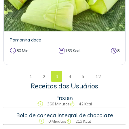
Pamonha doce
80 Min
163 Kcal
8
...
1
2
3
4
5
12
Receitas dos Usuários
Frozen
360 Minutos
42 Kcal
Bolo de caneca integral de chocolate
0 Minutos
213 Kcal