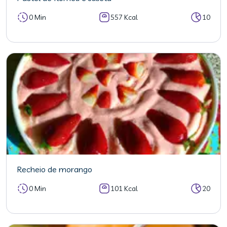
0 Min
557 Kcal
10
Recheio de morango
0 Min
101 Kcal
20