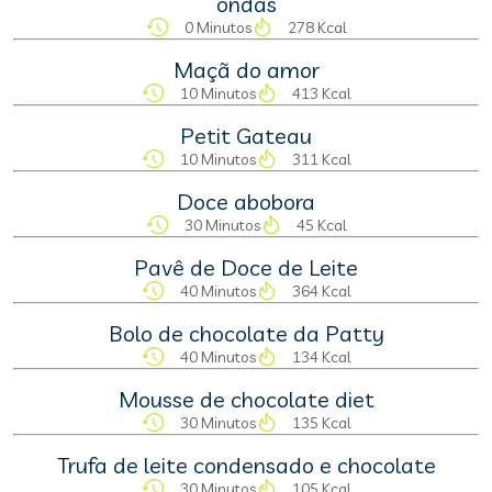
ondas
0 Minutos
278 Kcal
Maçã do amor
10 Minutos
413 Kcal
Petit Gateau
10 Minutos
311 Kcal
Doce abobora
30 Minutos
45 Kcal
Pavê de Doce de Leite
40 Minutos
364 Kcal
Bolo de chocolate da Patty
40 Minutos
134 Kcal
Mousse de chocolate diet
30 Minutos
135 Kcal
Trufa de leite condensado e chocolate
30 Minutos
105 Kcal