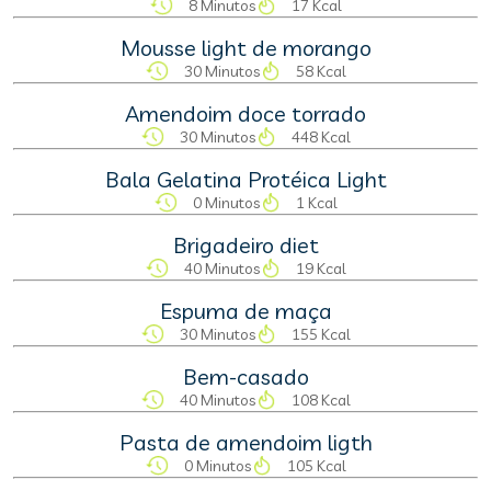
8 Minutos
17 Kcal
Mousse light de morango
30 Minutos
58 Kcal
Amendoim doce torrado
30 Minutos
448 Kcal
Bala Gelatina Protéica Light
0 Minutos
1 Kcal
Brigadeiro diet
40 Minutos
19 Kcal
Espuma de maça
30 Minutos
155 Kcal
Bem-casado
40 Minutos
108 Kcal
Pasta de amendoim ligth
0 Minutos
105 Kcal