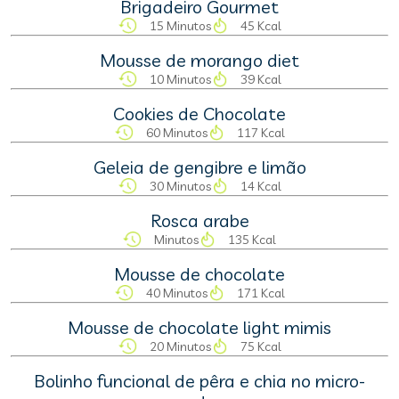
Brigadeiro Gourmet
15 Minutos
45 Kcal
Mousse de morango diet
10 Minutos
39 Kcal
Cookies de Chocolate
60 Minutos
117 Kcal
Geleia de gengibre e limão
30 Minutos
14 Kcal
Rosca arabe
Minutos
135 Kcal
Mousse de chocolate
40 Minutos
171 Kcal
Mousse de chocolate light mimis
20 Minutos
75 Kcal
Bolinho funcional de pêra e chia no micro-