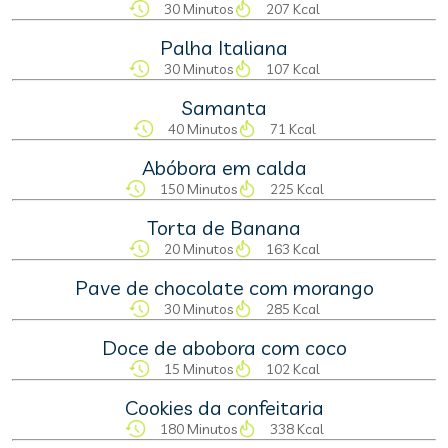
30 Minutos
207 Kcal
Palha Italiana
30 Minutos
107 Kcal
Samanta
40 Minutos
71 Kcal
Abóbora em calda
150 Minutos
225 Kcal
Torta de Banana
20 Minutos
163 Kcal
Pave de chocolate com morango
30 Minutos
285 Kcal
Doce de abobora com coco
15 Minutos
102 Kcal
Cookies da confeitaria
180 Minutos
338 Kcal