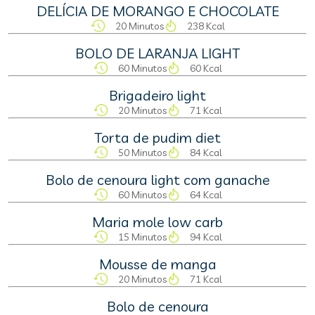
DELÍCIA DE MORANGO E CHOCOLATE
20 Minutos
238 Kcal
BOLO DE LARANJA LIGHT
60 Minutos
60 Kcal
Brigadeiro light
20 Minutos
71 Kcal
Torta de pudim diet
50 Minutos
84 Kcal
Bolo de cenoura light com ganache
60 Minutos
64 Kcal
Maria mole low carb
15 Minutos
94 Kcal
Mousse de manga
20 Minutos
71 Kcal
Bolo de cenoura