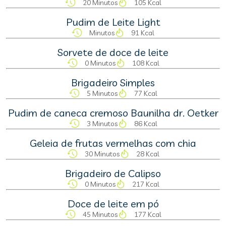
20 Minutos
105 Kcal
Pudim de Leite Light
Minutos
91 Kcal
Sorvete de doce de leite
0 Minutos
108 Kcal
Brigadeiro Simples
5 Minutos
77 Kcal
Pudim de caneca cremoso Baunilha dr. Oetker
3 Minutos
86 Kcal
Geleia de frutas vermelhas com chia
30 Minutos
28 Kcal
Brigadeiro de Calipso
0 Minutos
217 Kcal
Doce de leite em pó
45 Minutos
177 Kcal