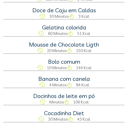
Doce de Caju em Caldas
30 Minutos
3 Kcal
Gelatina colorida
60 Minutos
51 Kcal
Mousse de Chocolate Ligth
20 Minutos
150 Kcal
Bolo comum
10 Minutos
144 Kcal
Banana com canela
4 Minutos
84 Kcal
Docinhos de leite em pó
Minutos
106 Kcal
Cocadinha Diet
30 Minutos
43 Kcal