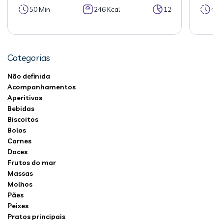
50 Min
246 Kcal
12
40
Categorias
Não definida
Acompanhamentos
Aperitivos
Bebidas
Biscoitos
Bolos
Carnes
Doces
Frutos do mar
Massas
Molhos
Pães
Peixes
Pratos principais