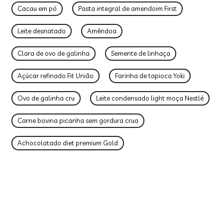
Cacau em pó
Pasta integral de amendoim First
Leite desnatado
Amêndoa
Clara de ovo de galinha
Semente de linhaça
Açúcar refinado Fit União
Farinha de tapioca Yoki
Ovo de galinha cru
Leite condensado light moça Nestlé
Carne bovina picanha sem gordura crua
Achocolatado diet premium Gold