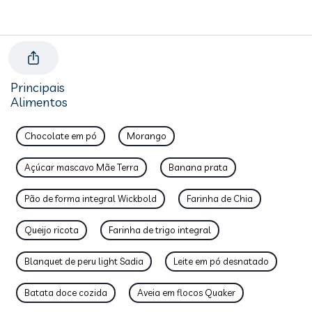
Principais
Alimentos
Chocolate em pó
Morango
Açúcar mascavo Mãe Terra
Banana prata
Pão de forma integral Wickbold
Farinha de Chia
Queijo ricota
Farinha de trigo integral
Blanquet de peru light Sadia
Leite em pó desnatado
Batata doce cozida
Aveia em flocos Quaker