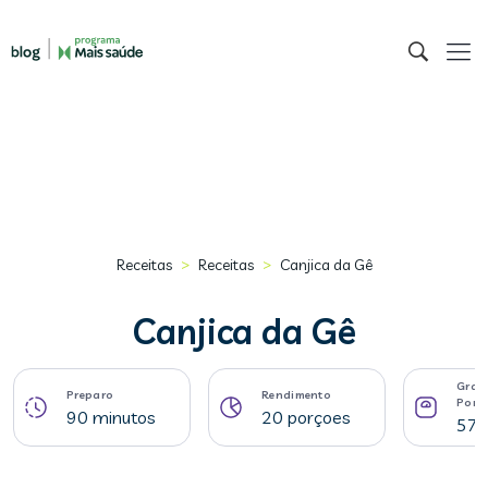
>
>
Receitas
Receitas
Canjica da Gê
Canjica da Gê
Gram
Preparo
Rendimento
Porç
90 minutos
20 porçoes
57 