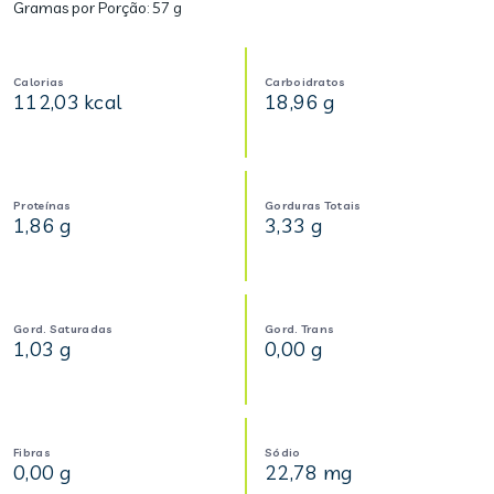
Gramas por Porção:
57 g
Calorias
Carboidratos
112,03 kcal
18,96 g
Proteínas
Gorduras Totais
1,86 g
3,33 g
Gord. Saturadas
Gord. Trans
1,03 g
0,00 g
Fibras
Sódio
0,00 g
22,78 mg