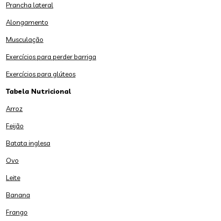
Prancha lateral
Alongamento
Musculação
Exercícios para perder barriga
Exercícios para glúteos
Tabela Nutricional
Arroz
Feijão
Batata inglesa
Ovo
Leite
Banana
Frango