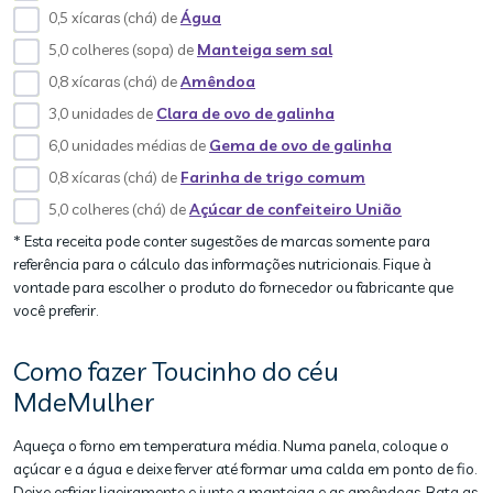
0,5 xícaras (chá) de
Água
5,0 colheres (sopa) de
Manteiga sem sal
0,8 xícaras (chá) de
Amêndoa
3,0 unidades de
Clara de ovo de galinha
6,0 unidades médias de
Gema de ovo de galinha
0,8 xícaras (chá) de
Farinha de trigo comum
5,0 colheres (chá) de
Açúcar de confeiteiro União
* Esta receita pode conter sugestões de marcas somente para
referência para o cálculo das informações nutricionais. Fique à
vontade para escolher o produto do fornecedor ou fabricante que
você preferir.
Como fazer Toucinho do céu
MdeMulher
Aqueça o forno em temperatura média. Numa panela, coloque o
açúcar e a água e deixe ferver até formar uma calda em ponto de fio.
Deixe esfriar ligeiramente e junte a manteiga e as amêndoas. Bata as