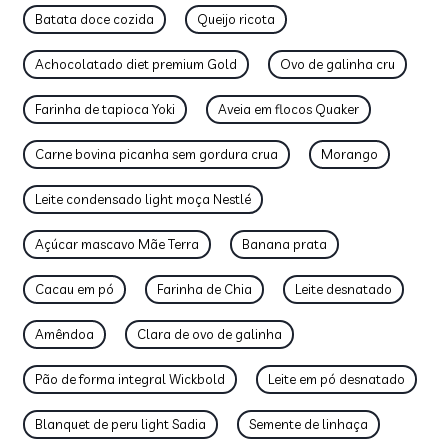
Batata doce cozida
Queijo ricota
Achocolatado diet premium Gold
Ovo de galinha cru
Farinha de tapioca Yoki
Aveia em flocos Quaker
Carne bovina picanha sem gordura crua
Morango
Leite condensado light moça Nestlé
Açúcar mascavo Mãe Terra
Banana prata
Cacau em pó
Farinha de Chia
Leite desnatado
Amêndoa
Clara de ovo de galinha
Pão de forma integral Wickbold
Leite em pó desnatado
Blanquet de peru light Sadia
Semente de linhaça