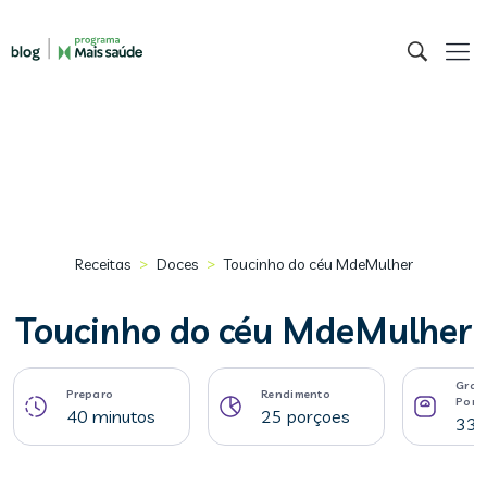
>
>
Receitas
Doces
Toucinho do céu MdeMulher
Toucinho do céu MdeMulher
Gram
Preparo
Rendimento
Porç
40 minutos
25 porçoes
33 