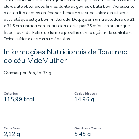
claras até obter picos firmes. Junte as gemas e bata bem. Acrescente
a calda fria com as amêndoas. Peneire a farinha sobre a mistura e
bata até que esteja bem misturado. Despeje em uma assadeira de 21
x 31,5 cm untada com manteiga e asse por 25 minutos ou até que
fique dourado. Retire do forno e polvilhe com o açúcar de confeiteiro.
Deixe esfriar e corte em retângulos.
Informações Nutricionais de Toucinho
do céu MdeMulher
Gramas por Porção:
33 g
Calorias
Carboidratos
115,99 kcal
14,96 g
Proteínas
Gorduras Totais
2,12 g
5,45 g