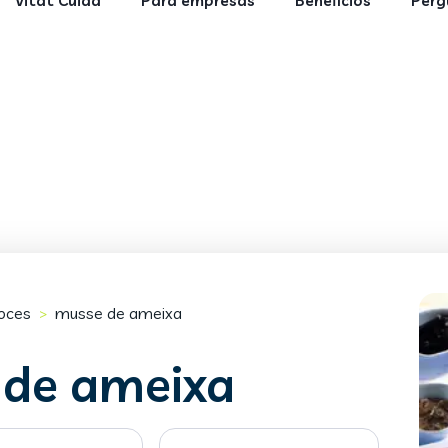
Vitat Cuida
Para empresas
Benefícios
Perg
oces
musse de ameixa
>
 de ameixa