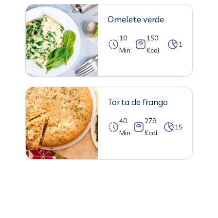
Omelete verde
10
150
1
Min
Kcal
Torta de frango
40
279
15
Min
Kcal