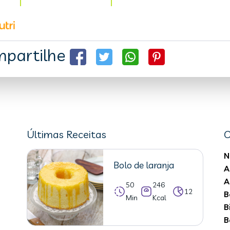
partilhe
Últimas Receitas
C
N
Bolo de laranja
A
A
50
246
12
B
Min
Kcal
B
B