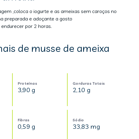
agem ,coloca o iogurte e as ameixas sem caroços no
ina preparada e adoçante a gosto
 endurecer por 2 horas.
nais de musse de ameixa
Proteínas
Gorduras Totais
3,90 g
2,10 g
Fibras
Sódio
0,59 g
33,83 mg