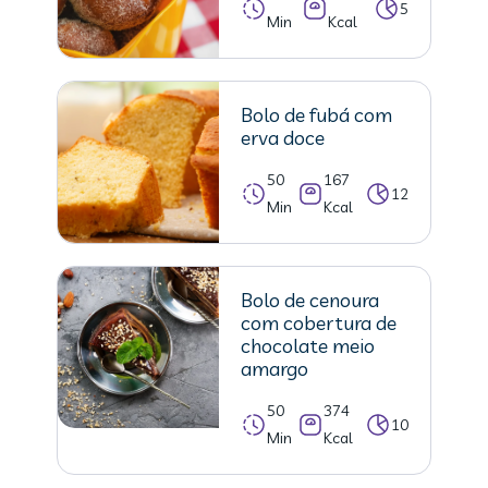
5
Min
Kcal
Bolo de fubá com
erva doce
50
167
12
Min
Kcal
Bolo de cenoura
com cobertura de
chocolate meio
amargo
50
374
10
Min
Kcal