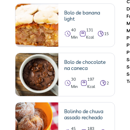
C
D
Bolo de banana
F
light
M
40
131
M
15
Min
Kcal
P
P
P
S
Bolo de chocolate
S
na caneca
S
30
197
T
2
Min
Kcal
Bolinho de chuva
assado recheado
45
183