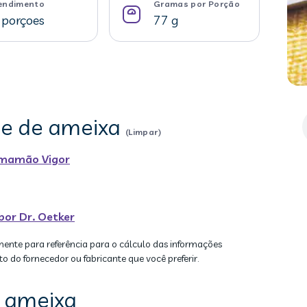
endimento
Gramas por Porção
 porçoes
77 g
se de ameixa
(Limpar)
r mamão Vigor
bor Dr. Oetker
mente para referência para o cálculo das informações
to do fornecedor ou fabricante que você preferir.
 ameixa