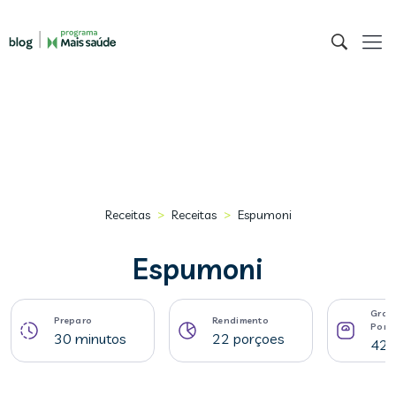
>
>
Receitas
Receitas
Espumoni
Espumoni
Gram
Preparo
Rendimento
Porç
30 minutos
22 porçoes
42 