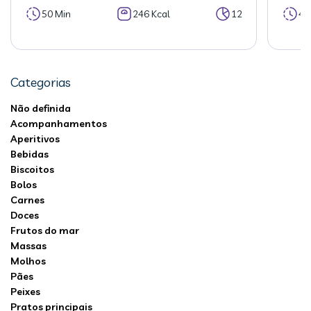
50 Min
246 Kcal
12
40
Categorias
Não definida
Acompanhamentos
Aperitivos
Bebidas
Biscoitos
Bolos
Carnes
Doces
Frutos do mar
Massas
Molhos
Pães
Peixes
Pratos principais