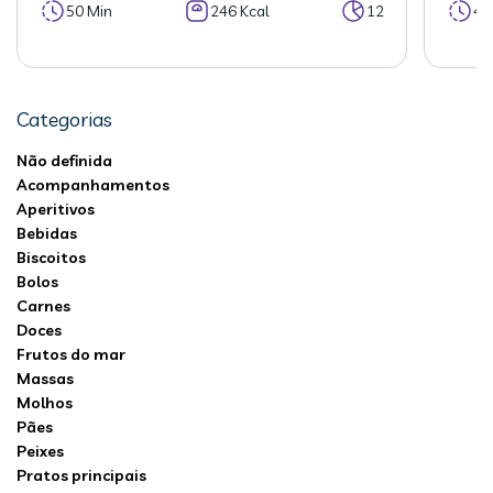
50 Min
246 Kcal
12
40
Categorias
Não definida
Acompanhamentos
Aperitivos
Bebidas
Biscoitos
Bolos
Carnes
Doces
Frutos do mar
Massas
Molhos
Pães
Peixes
Pratos principais