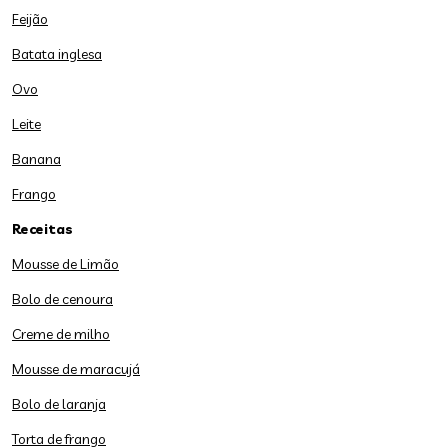
Feijão
Batata inglesa
Ovo
Leite
Banana
Frango
Receitas
Mousse de Limão
Bolo de cenoura
Creme de milho
Mousse de maracujá
Bolo de laranja
Torta de frango