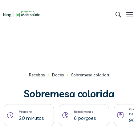
>
>
Receitas
Doces
Sobremesa colorida
Sobremesa colorida
Gram
Preparo
Rendimento
Porç
20 minutos
6 porçoes
90 