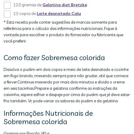
12,0 gramas de
Gelatina diet Bretzke
2,5 copos de
Leite desnatado Calu
* Esta receita pode conter sugestões de marcas somente para
referência para o cálculo das informações nutricionais. Fique à
vontade para escolher o produto do fornecedor ou fabricante que
você preferir.
Como fazer Sobremesa colorida
Dissolva o pudim em dois copos e meio de leite desnatado e cozinhe
em fogo brando, mexendo sempre para não grudar, até que comece
a ferver.Continue mexendo por mais dois minutos e divida o creme
em seis tacinhas.Prepare a gelatina conforme as instruções da
caixinha, espere esfriar e despeje por cima do pudim que jé deve estar
frio também. Vc pode variar os sabores do pudim e da gelatina
Informações Nutricionais de
Sobremesa colorida
Gramas por Porção:
90 g