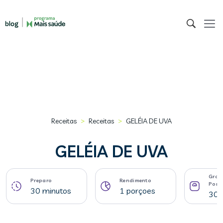
>
>
Receitas
Receitas
GELÉIA DE UVA
GELÉIA DE UVA
Gram
Preparo
Rendimento
Porç
30 minutos
1 porçoes
300