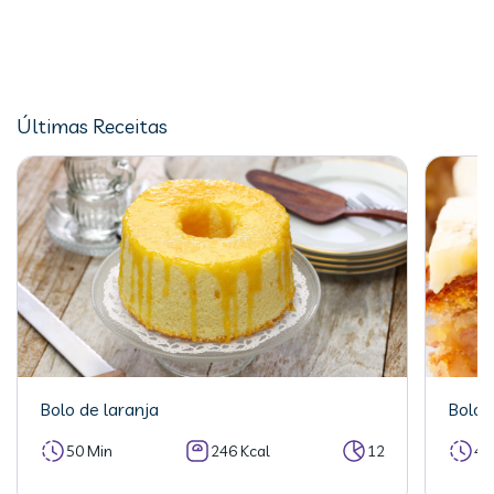
Últimas Receitas
Bolo de laranja
Bolo 
50 Min
246 Kcal
12
40