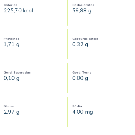
Calorias
Carboidratos
225,70 kcal
59,88 g
Proteínas
Gorduras Totais
1,71 g
0,32 g
Gord. Saturadas
Gord. Trans
0,10 g
0,00 g
Fibras
Sódio
2,97 g
4,00 mg