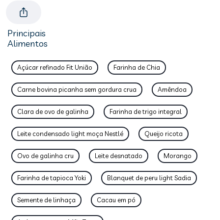
Principais
Alimentos
Açúcar refinado Fit União
Farinha de Chia
Carne bovina picanha sem gordura crua
Amêndoa
Clara de ovo de galinha
Farinha de trigo integral
Leite condensado light moça Nestlé
Queijo ricota
Ovo de galinha cru
Leite desnatado
Morango
Farinha de tapioca Yoki
Blanquet de peru light Sadia
Semente de linhaça
Cacau em pó