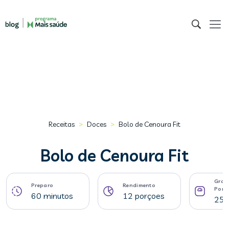
>
>
Receitas
Doces
Bolo de Cenoura Fit
Bolo de Cenoura Fit
Gram
Preparo
Rendimento
Porç
60 minutos
12 porçoes
250