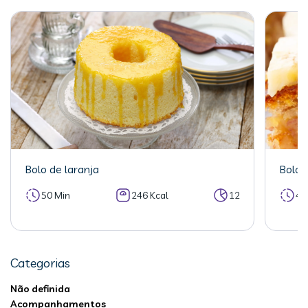
Bolo de laranja
Bolo 
50 Min
246 Kcal
12
40
Categorias
Não definida
Acompanhamentos