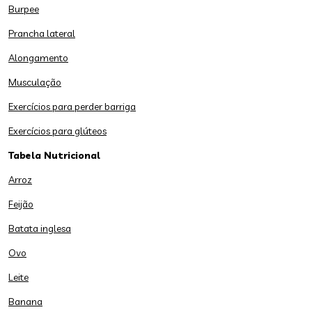
Burpee
Prancha lateral
Alongamento
Musculação
Exercícios para perder barriga
Exercícios para glúteos
Tabela Nutricional
Arroz
Feijão
Batata inglesa
Ovo
Leite
Banana