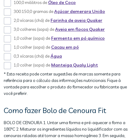
100,0 mililitros de
Óleo de Coco
300.150,0 gramas de
Açúcar demerara União
2,0 xícaras (chá) de
Farinha de aveia Quaker
3,0 colheres (sopa) de
Aveia em flocos Quaker
1,0 colher (sopa) de
Fermento em pó químico
1,0 colher (sopa) de
Cacau em pó
0,3 xícaras (chá) de
Água
1,0 colher (sopa) de
Manteiga Qualy Light
* Esta receita pode conter sugestões de marcas somente para
referência para o cálculo das informações nutricionais. Fique à
vontade para escolher o produto do fornecedor ou fabricante que
você preferir.
Como fazer Bolo de Cenoura Fit
BOLO DE CENOURA 1. Untar uma forma e pré-aquecer o forno a
180ºC 2. Misturar os ingredientes líquidos no liquidificador com as
cenouras raladas até tornar a massa homogênea 3. Em seguida,