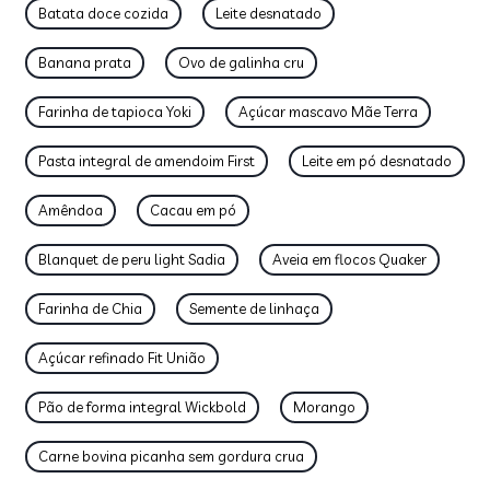
Batata doce cozida
Leite desnatado
Banana prata
Ovo de galinha cru
Farinha de tapioca Yoki
Açúcar mascavo Mãe Terra
Pasta integral de amendoim First
Leite em pó desnatado
Amêndoa
Cacau em pó
Blanquet de peru light Sadia
Aveia em flocos Quaker
Farinha de Chia
Semente de linhaça
Açúcar refinado Fit União
Pão de forma integral Wickbold
Morango
Carne bovina picanha sem gordura crua