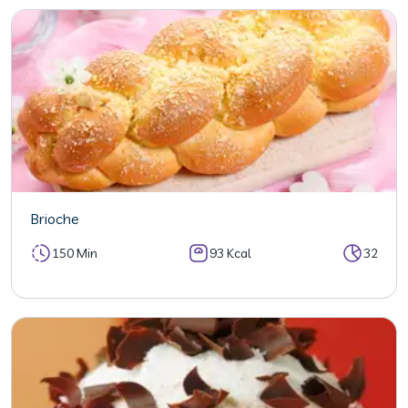
Brioche
150 Min
93 Kcal
32