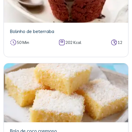
Bolinho de beterraba
50 Min
202 Kcal
12
Bolo de coco cremoso