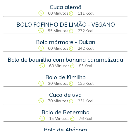
Cuca alemã
60 Minutos
111 Kcal
BOLO FOFINHO DE LIMÃO - VEGANO
55 Minutos
272 Kcal
Bolo mármore - Dukan
60 Minutos
242 Kcal
Bolo de baunilha com banana caramelizada
60 Minutos
93 Kcal
Bolo de Kimilho
20 Minutos
155 Kcal
Cuca de uva
70 Minutos
231 Kcal
Bolo de Beterraba
15 Minutos
76 Kcal
Bolo de Abóbora