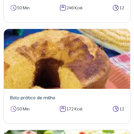
50 Min
246 Kcal
12
Bolo prático de milho
50 Min
172 Kcal
12