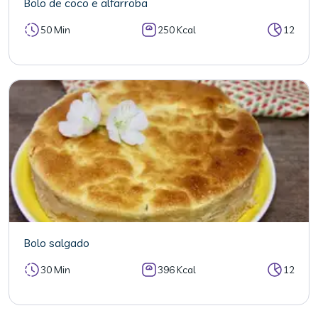
Bolo de coco e alfarroba
50 Min
250 Kcal
12
Bolo salgado
30 Min
396 Kcal
12