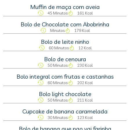
Muffin de maça com aveia
45 Minutos
161 Kcal
Bolo de Chocolate com Abobrinha
Minutos
179 Kcal
Bolo de leite ninho
60 Minutos
12 Kcal
Bolo de cenoura
50 Minutos
230 Kcal
Bolo integral com frutas e castanhas
60 Minutos
202 Kcal
Bolo light chocolate
50 Minutos
211 Kcal
Cupcake de banana caramelada
30 Minutos
123 Kcal
Bolo de banana que nao vai farinha