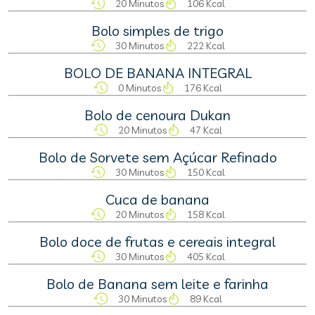
20 Minutos
106 Kcal
Bolo simples de trigo
30 Minutos
222 Kcal
BOLO DE BANANA INTEGRAL
0 Minutos
176 Kcal
Bolo de cenoura Dukan
20 Minutos
47 Kcal
Bolo de Sorvete sem Açúcar Refinado
30 Minutos
150 Kcal
Cuca de banana
20 Minutos
158 Kcal
Bolo doce de frutas e cereais integral
30 Minutos
405 Kcal
Bolo de Banana sem leite e farinha
30 Minutos
89 Kcal