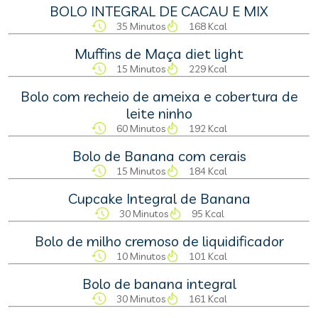
BOLO INTEGRAL DE CACAU E MIX
35 Minutos
168 Kcal
Muffins de Maça diet light
15 Minutos
229 Kcal
Bolo com recheio de ameixa e cobertura de
leite ninho
60 Minutos
192 Kcal
Bolo de Banana com cerais
15 Minutos
184 Kcal
Cupcake Integral de Banana
30 Minutos
95 Kcal
Bolo de milho cremoso de liquidificador
10 Minutos
101 Kcal
Bolo de banana integral
30 Minutos
161 Kcal