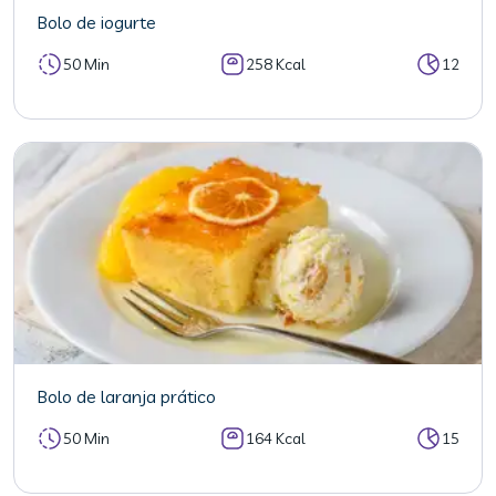
Bolo de iogurte
50 Min
258 Kcal
12
Bolo de laranja prático
50 Min
164 Kcal
15