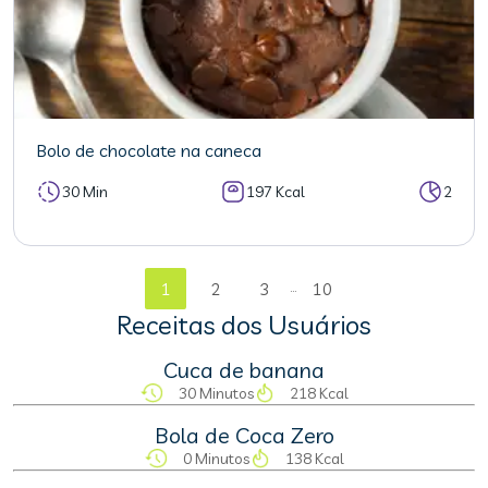
Bolo de chocolate na caneca
30 Min
197 Kcal
2
...
1
2
3
10
Receitas dos Usuários
Cuca de banana
30 Minutos
218 Kcal
Bola de Coca Zero
0 Minutos
138 Kcal