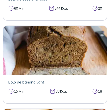
60 Min
244 Kcal
20
Bolo de banana light
15 Min
88 Kcal
18