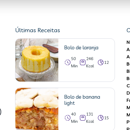
Últimas Receitas
C
N
Bolo de laranja
A
A
50
246
12
B
Min
Kcal
B
B
C
D
Bolo de banana
F
light
M
40
131
M
15
Min
Kcal
P
P