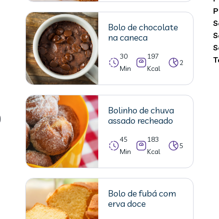
P
S
Bolo de chocolate
S
na caneca
S
30
197
T
2
Min
Kcal
Bolinho de chuva
assado recheado
45
183
5
Min
Kcal
Bolo de fubá com
erva doce