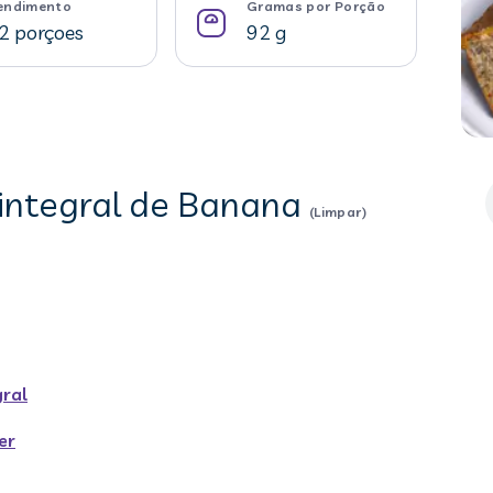
endimento
Gramas por Porção
2 porçoes
92 g
 integral de Banana
(Limpar)
gral
er