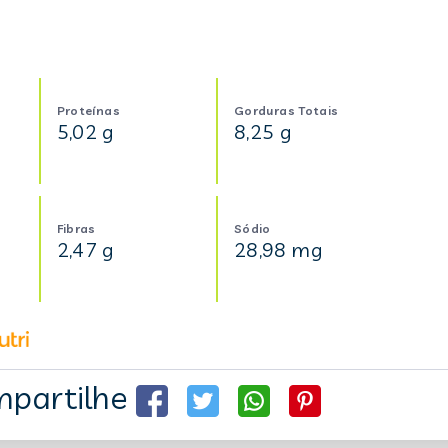
Proteínas
Gorduras Totais
5,02 g
8,25 g
Fibras
Sódio
2,47 g
28,98 mg
partilhe