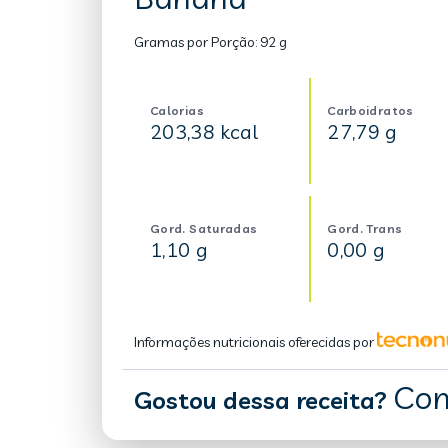
Gramas por Porção:
92 g
Calorias
Carboidratos
203,38 kcal
27,79 g
Gord. Saturadas
Gord. Trans
1,10 g
0,00 g
Informações nutricionais oferecidas por
Com
Gostou dessa receita?