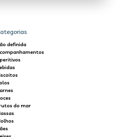
ategorias
ão definida
companhamentos
peritivos
ebidas
iscoitos
olos
arnes
oces
rutos do mar
assas
olhos
ães
eixes