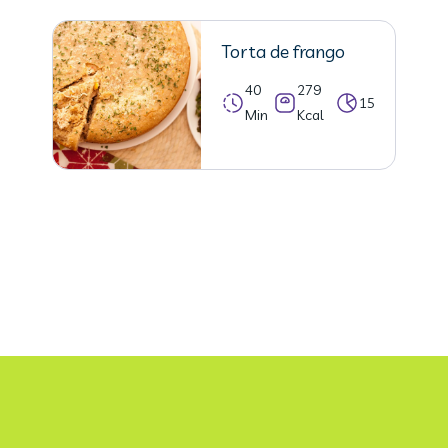
Torta de frango
40
279
15
Min
Kcal