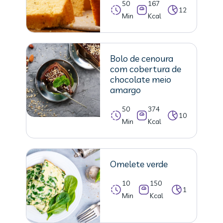
50
167
12
Min
Kcal
Bolo de cenoura
com cobertura de
chocolate meio
amargo
50
374
10
Min
Kcal
Omelete verde
10
150
1
Min
Kcal