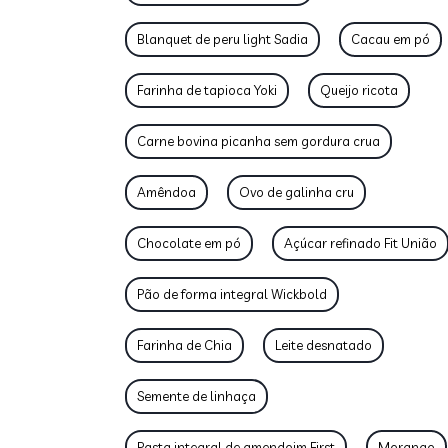
Blanquet de peru light Sadia
Cacau em pó
Farinha de tapioca Yoki
Queijo ricota
Carne bovina picanha sem gordura crua
Amêndoa
Ovo de galinha cru
Chocolate em pó
Açúcar refinado Fit União
Pão de forma integral Wickbold
Farinha de Chia
Leite desnatado
Semente de linhaça
Pasta integral de amendoim First
Morango