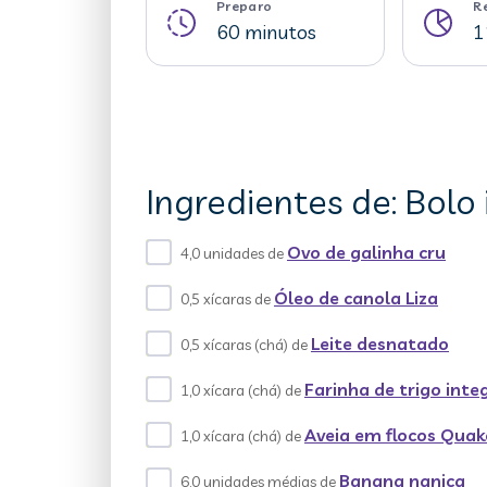
Preparo
R
60 minutos
1
Ingredientes de: Bolo
Ovo de galinha cru
4,0 unidades de
Óleo de canola Liza
0,5 xícaras de
Leite desnatado
0,5 xícaras (chá) de
Farinha de trigo inte
1,0 xícara (chá) de
Aveia em flocos Quak
1,0 xícara (chá) de
Banana nanica
6,0 unidades médias de