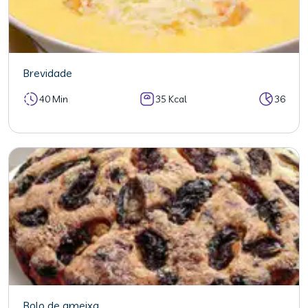
Brevidade
40 Min
35 Kcal
36
Bolo de ameixa