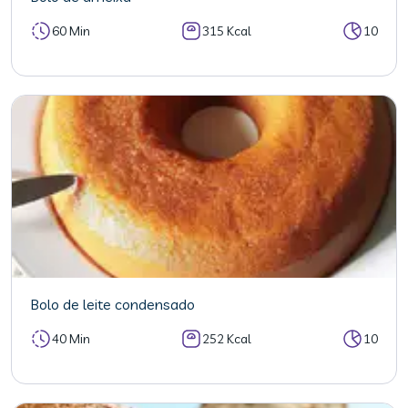
60 Min
315 Kcal
10
Bolo de leite condensado
40 Min
252 Kcal
10