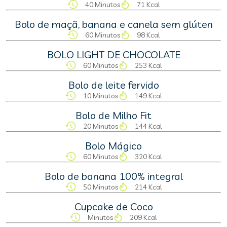
40 Minutos
71 Kcal
Bolo de maçã, banana e canela sem glúten
60 Minutos
98 Kcal
BOLO LIGHT DE CHOCOLATE
60 Minutos
253 Kcal
Bolo de leite fervido
10 Minutos
149 Kcal
Bolo de Milho Fit
20 Minutos
144 Kcal
Bolo Mágico
60 Minutos
320 Kcal
Bolo de banana 100% integral
50 Minutos
214 Kcal
Cupcake de Coco
Minutos
209 Kcal