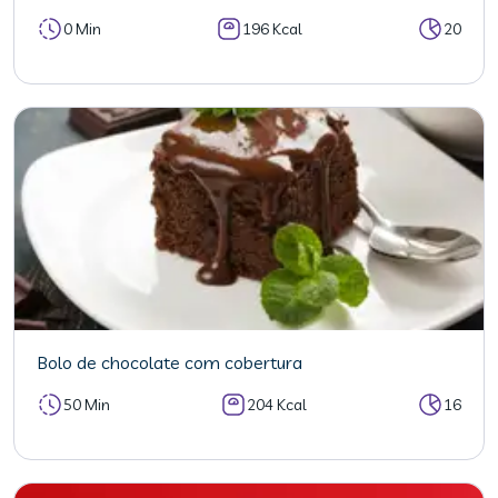
0 Min
196 Kcal
20
Bolo de chocolate com cobertura
50 Min
204 Kcal
16