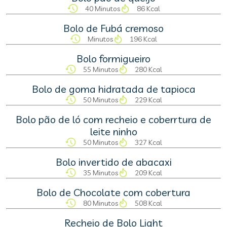
40 Minutos
86 Kcal
Bolo de Fubá cremoso
Minutos
196 Kcal
Bolo formigueiro
55 Minutos
280 Kcal
Bolo de goma hidratada de tapioca
50 Minutos
229 Kcal
Bolo pão de ló com recheio e coberrtura de
leite ninho
50 Minutos
327 Kcal
Bolo invertido de abacaxi
35 Minutos
209 Kcal
Bolo de Chocolate com cobertura
80 Minutos
508 Kcal
Recheio de Bolo Light