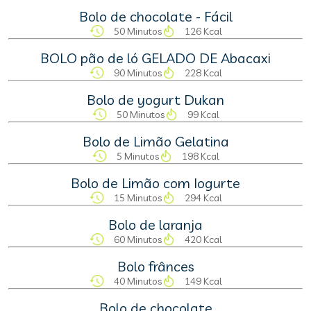
Bolo de chocolate - Fácil
50 Minutos
126 Kcal
BOLO pão de ló GELADO DE Abacaxi
90 Minutos
228 Kcal
Bolo de yogurt Dukan
50 Minutos
99 Kcal
Bolo de Limão Gelatina
5 Minutos
198 Kcal
Bolo de Limão com Iogurte
15 Minutos
294 Kcal
Bolo de laranja
60 Minutos
420 Kcal
Bolo frânces
40 Minutos
149 Kcal
Bolo de chocolate