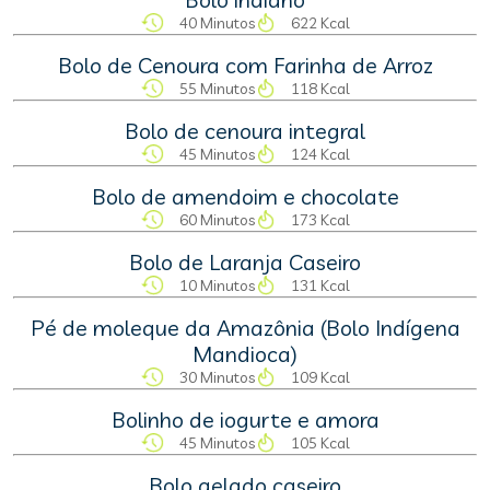
40 Minutos
622 Kcal
Bolo de Cenoura com Farinha de Arroz
55 Minutos
118 Kcal
Bolo de cenoura integral
45 Minutos
124 Kcal
Bolo de amendoim e chocolate
60 Minutos
173 Kcal
Bolo de Laranja Caseiro
10 Minutos
131 Kcal
Pé de moleque da Amazônia (Bolo Indígena
Mandioca)
30 Minutos
109 Kcal
Bolinho de iogurte e amora
45 Minutos
105 Kcal
Bolo gelado caseiro