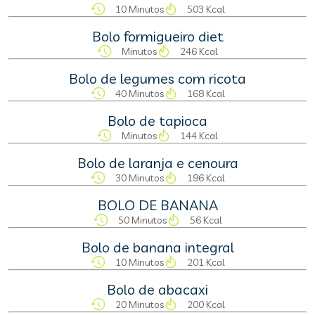
10 Minutos
503 Kcal
Bolo formigueiro diet
Minutos
246 Kcal
Bolo de legumes com ricota
40 Minutos
168 Kcal
Bolo de tapioca
Minutos
144 Kcal
Bolo de laranja e cenoura
30 Minutos
196 Kcal
BOLO DE BANANA
50 Minutos
56 Kcal
Bolo de banana integral
10 Minutos
201 Kcal
Bolo de abacaxi
20 Minutos
200 Kcal