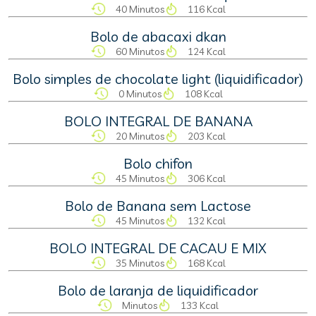
40 Minutos
116 Kcal
Bolo de abacaxi dkan
60 Minutos
124 Kcal
Bolo simples de chocolate light (liquidificador)
0 Minutos
108 Kcal
BOLO INTEGRAL DE BANANA
20 Minutos
203 Kcal
Bolo chifon
45 Minutos
306 Kcal
Bolo de Banana sem Lactose
45 Minutos
132 Kcal
BOLO INTEGRAL DE CACAU E MIX
35 Minutos
168 Kcal
Bolo de laranja de liquidificador
Minutos
133 Kcal