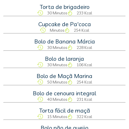
Torta de brigadeiro
30 Minutos
233 Kcal
Cupcake de Pa'coca
Minutos
254 Kcal
Bolo de Banana Márcia
30 Minutos
228 Kcal
Bolo de laranja
30 Minutos
106 Kcal
Bolo de Maçã Marina
50 Minutos
254 Kcal
Bolo de cenoura integral
40 Minutos
231 Kcal
Torta fácil de maçã
15 Minutos
322 Kcal
Bolo pão de queijo