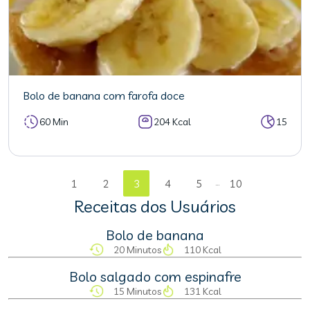
Bolo de banana com farofa doce
60 Min
204 Kcal
15
...
1
2
3
4
5
10
Receitas dos Usuários
Bolo de banana
20 Minutos
110 Kcal
Bolo salgado com espinafre
15 Minutos
131 Kcal