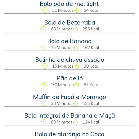
Bolo pão de mel light
30 Minutos
54 Kcal
Bolo de Beterraba
60 Minutos
253 Kcal
Bolo de Banana
15 Minutos
162 Kcal
Bolinho de chuva assado
15 Minutos
30 Kcal
Pão de ló
30 Minutos
87 Kcal
Muffin de Fubá e Morango
30 Minutos
155 Kcal
Bolo Integral de Banana e Maçã
60 Minutos
124 Kcal
Bolo de alaranja co Coco