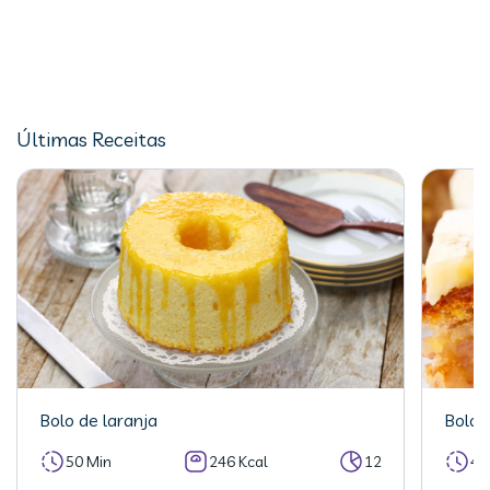
Últimas Receitas
Bolo de laranja
Bolo 
50 Min
246 Kcal
12
40