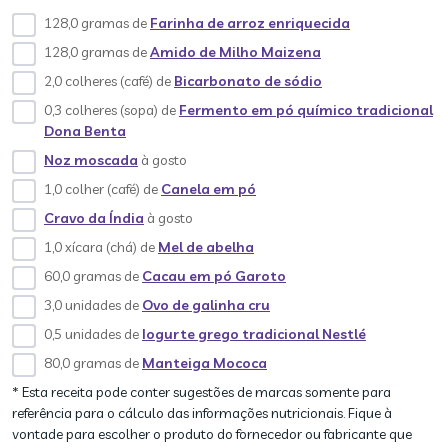
128,0 gramas de
Farinha de arroz enriquecida
128,0 gramas de
Amido de Milho Maizena
2,0 colheres (café) de
Bicarbonato de sódio
0,3 colheres (sopa) de
Fermento em pó químico tradicional
Dona Benta
Noz moscada
à gosto
1,0 colher (café) de
Canela em pó
Cravo da Índia
à gosto
1,0 xícara (chá) de
Mel de abelha
60,0 gramas de
Cacau em pó Garoto
3,0 unidades de
Ovo de galinha cru
0,5 unidades de
Iogurte grego tradicional Nestlé
80,0 gramas de
Manteiga Mococa
* Esta receita pode conter sugestões de marcas somente para
referência para o cálculo das informações nutricionais. Fique à
vontade para escolher o produto do fornecedor ou fabricante que