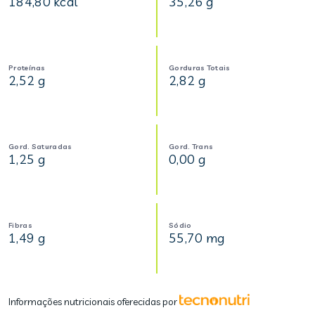
184,80 kcal
35,26 g
Proteínas
Gorduras Totais
2,52 g
2,82 g
Gord. Saturadas
Gord. Trans
1,25 g
0,00 g
Fibras
Sódio
1,49 g
55,70 mg
Informações nutricionais oferecidas por