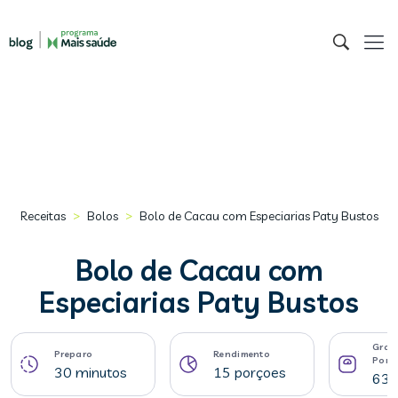
>
>
Receitas
Bolos
Bolo de Cacau com Especiarias Paty Bustos
Bolo de Cacau com
Especiarias Paty Bustos
Gram
Preparo
Rendimento
Porç
30 minutos
15 porçoes
63 