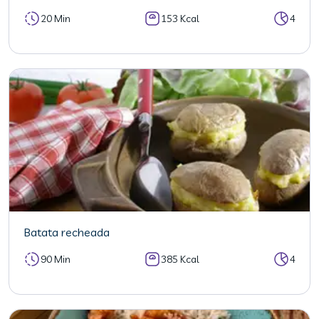
20 Min
153 Kcal
4
Batata recheada
90 Min
385 Kcal
4