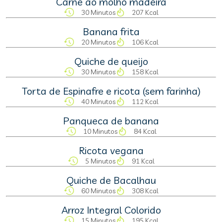
Carne ao molho madeira
30 Minutos
207 Kcal
Banana frita
20 Minutos
106 Kcal
Quiche de queijo
30 Minutos
158 Kcal
Torta de Espinafre e ricota (sem farinha)
40 Minutos
112 Kcal
Panqueca de banana
10 Minutos
84 Kcal
Ricota vegana
5 Minutos
91 Kcal
Quiche de Bacalhau
60 Minutos
308 Kcal
Arroz Integral Colorido
15 Minutos
195 Kcal