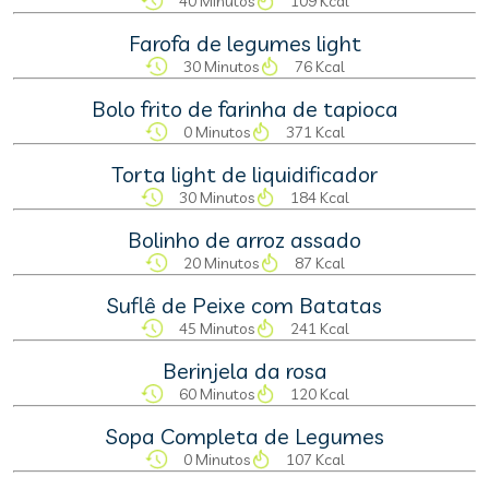
40 Minutos
109 Kcal
Farofa de legumes light
30 Minutos
76 Kcal
Bolo frito de farinha de tapioca
0 Minutos
371 Kcal
Torta light de liquidificador
30 Minutos
184 Kcal
Bolinho de arroz assado
20 Minutos
87 Kcal
Suflê de Peixe com Batatas
45 Minutos
241 Kcal
Berinjela da rosa
60 Minutos
120 Kcal
Sopa Completa de Legumes
0 Minutos
107 Kcal