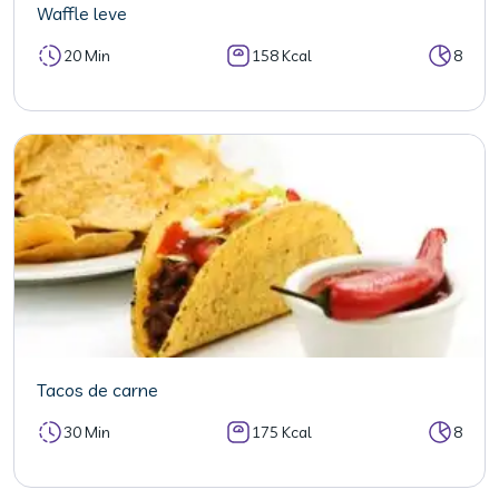
Waffle leve
20 Min
158 Kcal
8
Tacos de carne
30 Min
175 Kcal
8