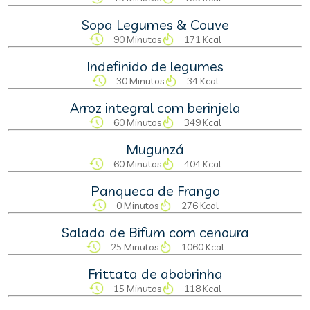
Sopa Legumes & Couve
90 Minutos
171 Kcal
Indefinido de legumes
30 Minutos
34 Kcal
Arroz integral com berinjela
60 Minutos
349 Kcal
Mugunzá
60 Minutos
404 Kcal
Panqueca de Frango
0 Minutos
276 Kcal
Salada de Bifum com cenoura
25 Minutos
1060 Kcal
Frittata de abobrinha
15 Minutos
118 Kcal