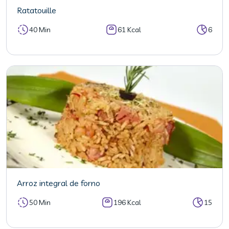
Ratatouille
40 Min
61 Kcal
6
Arroz integral de forno
50 Min
196 Kcal
15