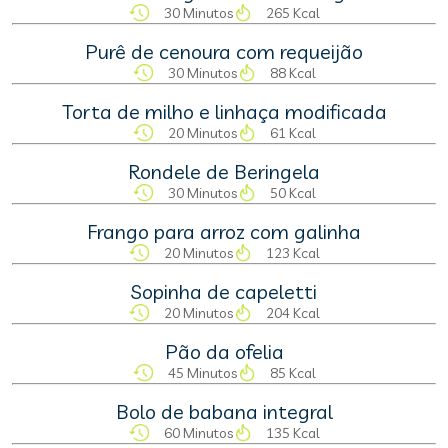
30 Minutos
265 Kcal
Purê de cenoura com requeijão
30 Minutos
88 Kcal
Torta de milho e linhaça modificada
20 Minutos
61 Kcal
Rondele de Beringela
30 Minutos
50 Kcal
Frango para arroz com galinha
20 Minutos
123 Kcal
Sopinha de capeletti
20 Minutos
204 Kcal
Pão da ofelia
45 Minutos
85 Kcal
Bolo de babana integral
60 Minutos
135 Kcal