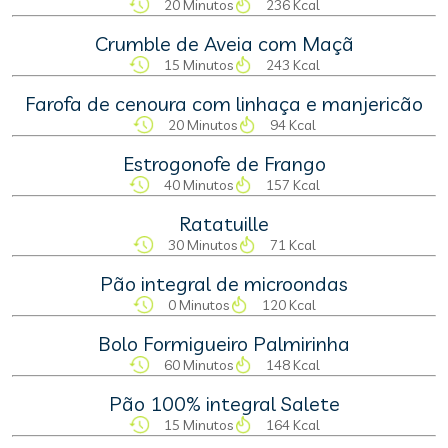
20 Minutos
236 Kcal
Crumble de Aveia com Maçã
15 Minutos
243 Kcal
Farofa de cenoura com linhaça e manjericão
20 Minutos
94 Kcal
Estrogonofe de Frango
40 Minutos
157 Kcal
Ratatuille
30 Minutos
71 Kcal
Pão integral de microondas
0 Minutos
120 Kcal
Bolo Formigueiro Palmirinha
60 Minutos
148 Kcal
Pão 100% integral Salete
15 Minutos
164 Kcal