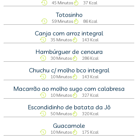
45 Minutos
37 Kcal
Totosinho
59 Minutos
86 Kcal
Canja com arroz integral
35 Minutos
143 Kcal
Hambúrguer de cenoura
30 Minutos
286 Kcal
Chuchu c/ molho bco integral
10 Minutos
143 Kcal
Macarrão ao molho sugo com calabresa
10 Minutos
327 Kcal
Escondidinho de batata da Jô
50 Minutos
320 Kcal
Guacamole
10 Minutos
175 Kcal