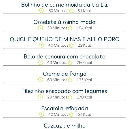
Bolinho de carne moída da tia Lili.
60 Minutos
51 Kcal
Omelete à minha moda
30 Minutos
194 Kcal
QUICHE QUEIJO DE MINAS E ALHO PORO
40 Minutos
22 Kcal
Bolo de cenoura com chocolate
40 Minutos
260 Kcal
Creme de frango
60 Minutos
123 Kcal
Filezinho ensopado com legumes
20 Minutos
170 Kcal
Escarola refogada
40 Minutos
57 Kcal
Cuzcuz de milho