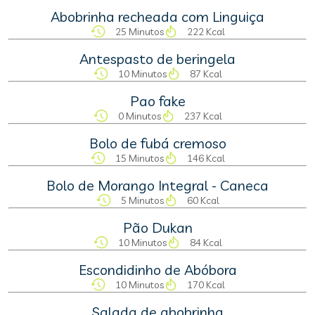
Abobrinha recheada com Linguiça
25 Minutos
222 Kcal
Antespasto de beringela
10 Minutos
87 Kcal
Pao fake
0 Minutos
237 Kcal
Bolo de fubá cremoso
15 Minutos
146 Kcal
Bolo de Morango Integral - Caneca
5 Minutos
60 Kcal
Pão Dukan
10 Minutos
84 Kcal
Escondidinho de Abóbora
10 Minutos
170 Kcal
Salada de abobrinha