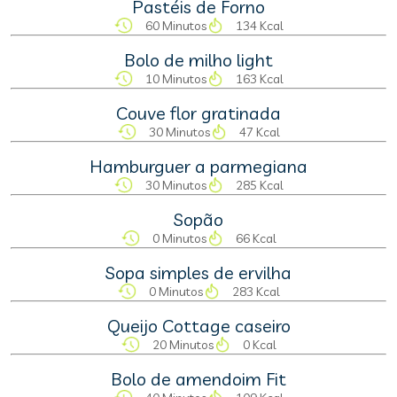
Pastéis de Forno
60 Minutos
134 Kcal
Bolo de milho light
10 Minutos
163 Kcal
Couve flor gratinada
30 Minutos
47 Kcal
Hamburguer a parmegiana
30 Minutos
285 Kcal
Sopão
0 Minutos
66 Kcal
Sopa simples de ervilha
0 Minutos
283 Kcal
Queijo Cottage caseiro
20 Minutos
0 Kcal
Bolo de amendoim Fit