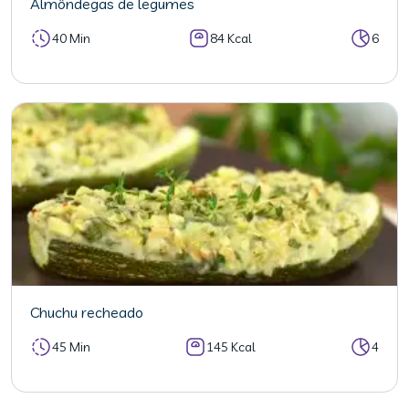
Almôndegas de legumes
40 Min
84 Kcal
6
Chuchu recheado
45 Min
145 Kcal
4