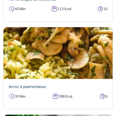
40 Min
113 Kcal
10
Arroz à piamontesa
30 Min
386 Kcal
6