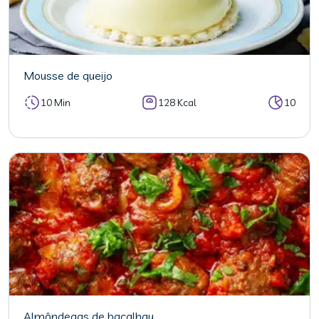
Mousse de queijo
10 Min
128 Kcal
10
Almôndegas de bacalhau