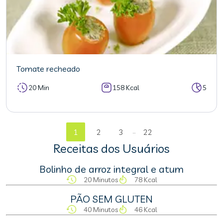
Tomate recheado
20 Min
158 Kcal
5
...
1
2
3
22
Receitas dos Usuários
Bolinho de arroz integral e atum
20 Minutos
78 Kcal
PÃO SEM GLUTEN
40 Minutos
46 Kcal