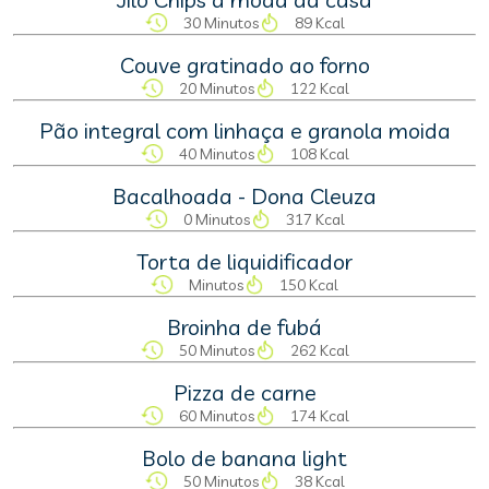
30 Minutos
89 Kcal
Couve gratinado ao forno
20 Minutos
122 Kcal
Pão integral com linhaça e granola moida
40 Minutos
108 Kcal
Bacalhoada - Dona Cleuza
0 Minutos
317 Kcal
Torta de liquidificador
Minutos
150 Kcal
Broinha de fubá
50 Minutos
262 Kcal
Pizza de carne
60 Minutos
174 Kcal
Bolo de banana light
50 Minutos
38 Kcal