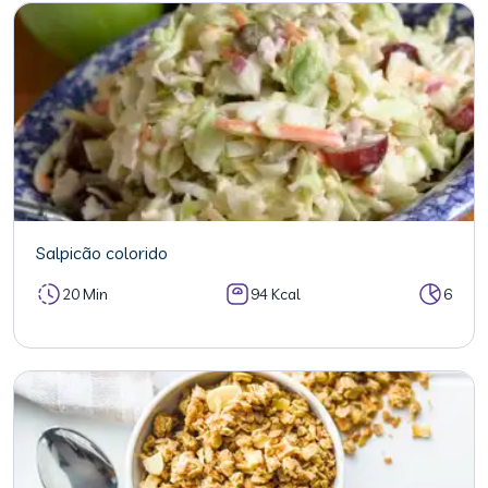
Salpicão colorido
20 Min
94 Kcal
6