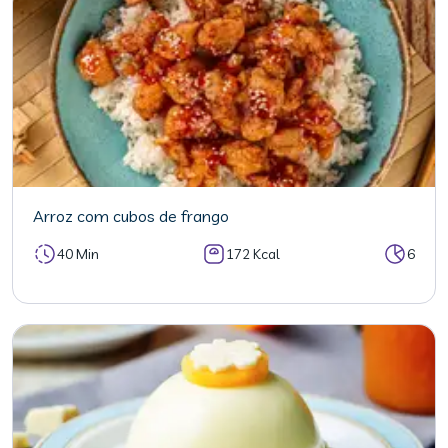
Arroz com cubos de frango
40 Min
172 Kcal
6