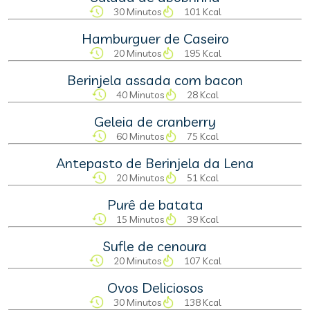
30 Minutos
101 Kcal
Hamburguer de Caseiro
20 Minutos
195 Kcal
Berinjela assada com bacon
40 Minutos
28 Kcal
Geleia de cranberry
60 Minutos
75 Kcal
Antepasto de Berinjela da Lena
20 Minutos
51 Kcal
Purê de batata
15 Minutos
39 Kcal
Sufle de cenoura
20 Minutos
107 Kcal
Ovos Deliciosos
30 Minutos
138 Kcal