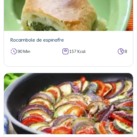
Rocambole de espinafre
90 Min
157 Kcal
8