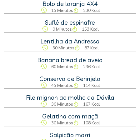
Bolo de laranja 4X4
15 Minutos
230 Kcal
Suflê de espinafre
0 Minutos
153 Kcal
Lentilha da Andressa
30 Minutos
87 Kcal
Banana bread de aveia
60 Minutos
236 Kcal
Conserva de Berinjela
45 Minutos
114 Kcal
File mignon ao molho da Dávila
30 Minutos
167 Kcal
Gelatina com maçã
30 Minutos
108 Kcal
Salpicão marri