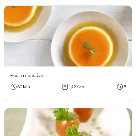
Pudim saudável
60 Min
142 Kcal
8