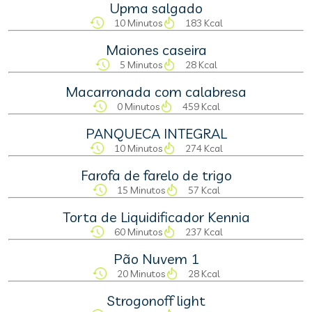
Upma salgado
10 Minutos
183 Kcal
Maiones caseira
5 Minutos
28 Kcal
Macarronada com calabresa
0 Minutos
459 Kcal
PANQUECA INTEGRAL
10 Minutos
274 Kcal
Farofa de farelo de trigo
15 Minutos
57 Kcal
Torta de Liquidificador Kennia
60 Minutos
237 Kcal
Pão Nuvem 1
20 Minutos
28 Kcal
Strogonoff light