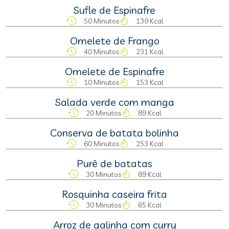
Sufle de Espinafre
50 Minutos
139 Kcal
Omelete de Frango
40 Minutos
231 Kcal
Omelete de Espinafre
10 Minutos
153 Kcal
Salada verde com manga
20 Minutos
89 Kcal
Conserva de batata bolinha
60 Minutos
253 Kcal
Purê de batatas
30 Minutos
89 Kcal
Rosquinha caseira frita
30 Minutos
65 Kcal
Arroz de galinha com curry