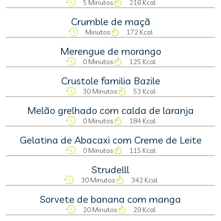
5 Minutos
216 Kcal
Crumble de maçã
Minutos
172 Kcal
Merengue de morango
0 Minutos
125 Kcal
Crustole familia Bazile
30 Minutos
53 Kcal
Melão grelhado com calda de laranja
0 Minutos
184 Kcal
Gelatina de Abacaxi com Creme de Leite
0 Minutos
115 Kcal
Strudelll
30 Minutos
342 Kcal
Sorvete de banana com manga
20 Minutos
29 Kcal