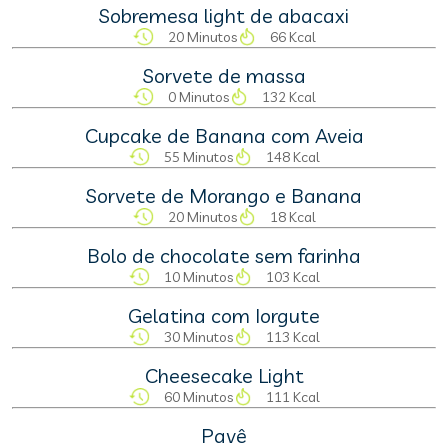
Sobremesa light de abacaxi
20 Minutos
66 Kcal
Sorvete de massa
0 Minutos
132 Kcal
Cupcake de Banana com Aveia
55 Minutos
148 Kcal
Sorvete de Morango e Banana
20 Minutos
18 Kcal
Bolo de chocolate sem farinha
10 Minutos
103 Kcal
Gelatina com Iorgute
30 Minutos
113 Kcal
Cheesecake Light
60 Minutos
111 Kcal
Pavê