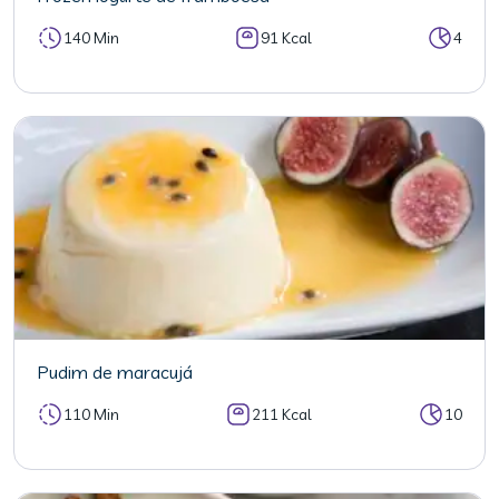
140 Min
91 Kcal
4
Pudim de maracujá
110 Min
211 Kcal
10