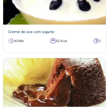
Creme de uva com iogurte
40 Min
61 Kcal
5