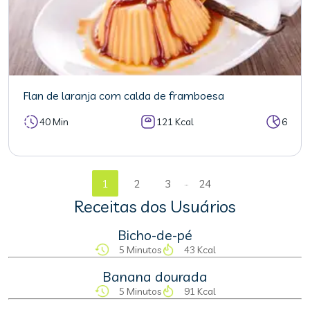
Flan de laranja com calda de framboesa
40 Min
121 Kcal
6
...
1
2
3
24
Receitas dos Usuários
Bicho-de-pé
5 Minutos
43 Kcal
Banana dourada
5 Minutos
91 Kcal