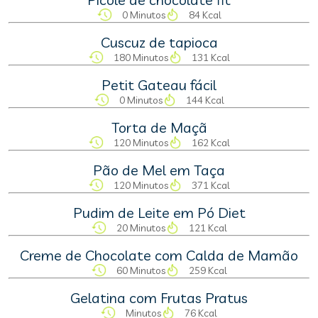
0 Minutos
84 Kcal
Cuscuz de tapioca
180 Minutos
131 Kcal
Petit Gateau fácil
0 Minutos
144 Kcal
Torta de Maçã
120 Minutos
162 Kcal
Pão de Mel em Taça
120 Minutos
371 Kcal
Pudim de Leite em Pó Diet
20 Minutos
121 Kcal
Creme de Chocolate com Calda de Mamão
60 Minutos
259 Kcal
Gelatina com Frutas Pratus
Minutos
76 Kcal