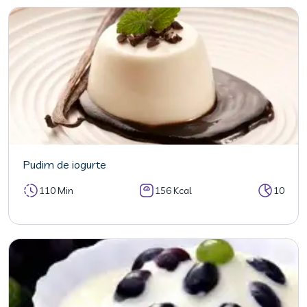
Pudim de iogurte
110 Min
156 Kcal
10