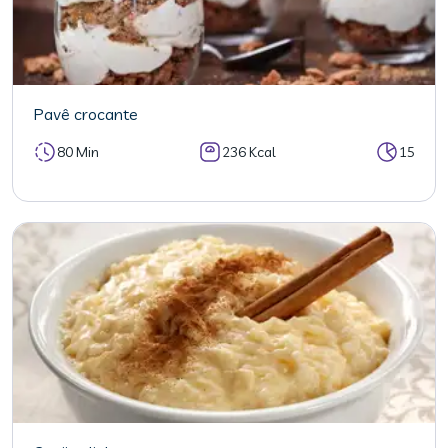
Pavê crocante
80 Min
236 Kcal
15