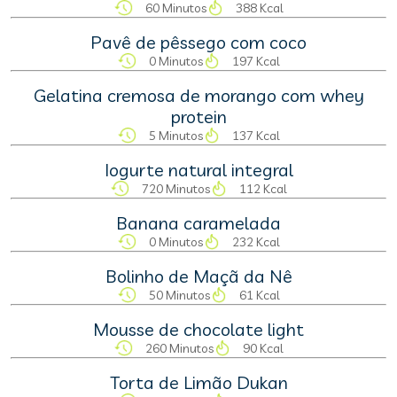
60 Minutos
388 Kcal
Pavê de pêssego com coco
0 Minutos
197 Kcal
Gelatina cremosa de morango com whey
protein
5 Minutos
137 Kcal
Iogurte natural integral
720 Minutos
112 Kcal
Banana caramelada
0 Minutos
232 Kcal
Bolinho de Maçã da Nê
50 Minutos
61 Kcal
Mousse de chocolate light
260 Minutos
90 Kcal
Torta de Limão Dukan