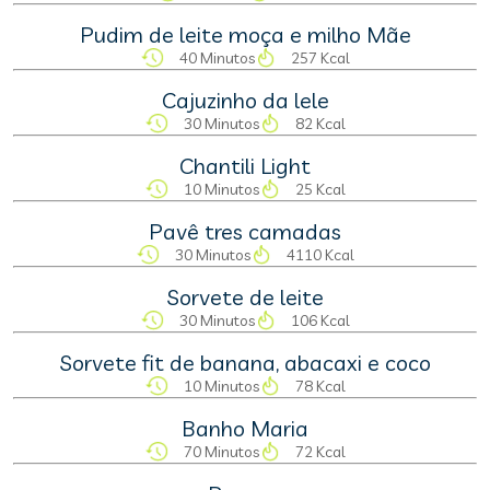
Pudim de leite moça e milho Mãe
40 Minutos
257 Kcal
Cajuzinho da lele
30 Minutos
82 Kcal
Chantili Light
10 Minutos
25 Kcal
Pavê tres camadas
30 Minutos
4110 Kcal
Sorvete de leite
30 Minutos
106 Kcal
Sorvete fit de banana, abacaxi e coco
10 Minutos
78 Kcal
Banho Maria
70 Minutos
72 Kcal