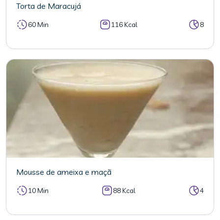
Torta de Maracujá
60 Min
116 Kcal
8
Mousse de ameixa e maçã
10 Min
88 Kcal
4