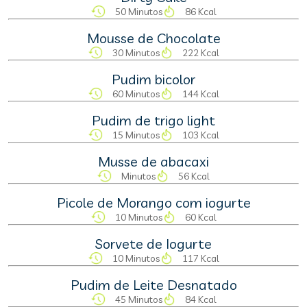
50 Minutos
86 Kcal
Mousse de Chocolate
30 Minutos
222 Kcal
Pudim bicolor
60 Minutos
144 Kcal
Pudim de trigo light
15 Minutos
103 Kcal
Musse de abacaxi
Minutos
56 Kcal
Picole de Morango com iogurte
10 Minutos
60 Kcal
Sorvete de Iogurte
10 Minutos
117 Kcal
Pudim de Leite Desnatado
45 Minutos
84 Kcal