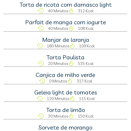
Torta de ricota com damasco light
40 Minutos
312 Kcal
Parfait de manga com iogurte
40 Minutos
108 Kcal
Manjar de laranja
180 Minutos
109 Kcal
Torta Paulista
20 Minutos
535 Kcal
Canjica de milho verde
0 Minutos
317 Kcal
Geleia light de tomates
120 Minutos
115 Kcal
Torta de limão
30 Minutos
150 Kcal
Sorvete de morango