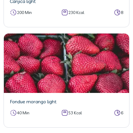
Canjica light
200 Min
230 Kcal
8
Fondue morango light
40 Min
53 Kcal
6