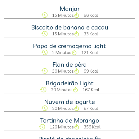
Manjar
15 Minutos
96 Kcal
Biscoito de banana e cacau
15 Minutos
33 Kcal
Papa de cremogema light
2 Minutos
121 Kcal
Flan de pêra
30 Minutos
99 Kcal
Brigadeirão Light
20 Minutos
167 Kcal
Nuvem de iogurte
20 Minutos
87 Kcal
Tortinha de Morango
120 Minutos
359 Kcal
Picolé de chocolate fit