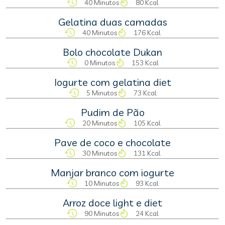
40 Minutos
80 Kcal
Gelatina duas camadas
40 Minutos
176 Kcal
Bolo chocolate Dukan
0 Minutos
153 Kcal
Iogurte com gelatina diet
5 Minutos
73 Kcal
Pudim de Pão
20 Minutos
105 Kcal
Pave de coco e chocolate
30 Minutos
131 Kcal
Manjar branco com iogurte
10 Minutos
93 Kcal
Arroz doce light e diet
90 Minutos
24 Kcal