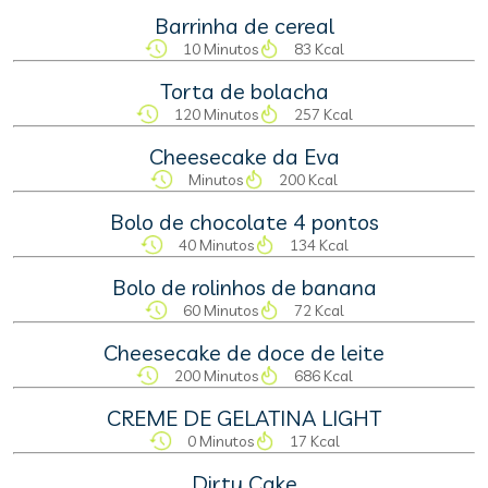
Barrinha de cereal
10 Minutos
83 Kcal
Torta de bolacha
120 Minutos
257 Kcal
Cheesecake da Eva
Minutos
200 Kcal
Bolo de chocolate 4 pontos
40 Minutos
134 Kcal
Bolo de rolinhos de banana
60 Minutos
72 Kcal
Cheesecake de doce de leite
200 Minutos
686 Kcal
CREME DE GELATINA LIGHT
0 Minutos
17 Kcal
Dirty Cake