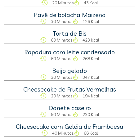
20 Minutos
43 Kcal
Pavê de bolacha Maizena
30 Minutos
126 Kcal
Torta de Bis
60 Minutos
423 Kcal
Rapadura com leite condensado
60 Minutos
268 Kcal
Beijo gelado
30 Minutos
347 Kcal
Cheesecake de Frutas Vermelhas
20 Minutos
194 Kcal
Danete caseiro
90 Minutos
230 Kcal
Cheesecake com Geléia de Framboesa
40 Minutos
66 Kcal