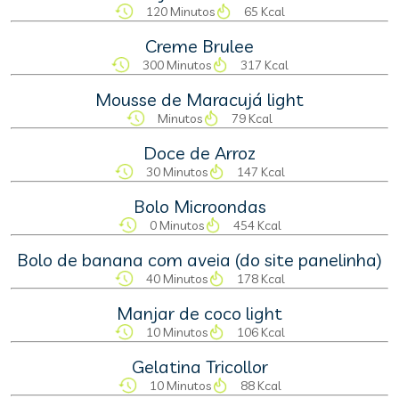
120 Minutos
65 Kcal
Creme Brulee
300 Minutos
317 Kcal
Mousse de Maracujá light
Minutos
79 Kcal
Doce de Arroz
30 Minutos
147 Kcal
Bolo Microondas
0 Minutos
454 Kcal
Bolo de banana com aveia (do site panelinha)
40 Minutos
178 Kcal
Manjar de coco light
10 Minutos
106 Kcal
Gelatina Tricollor
10 Minutos
88 Kcal