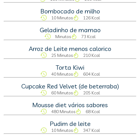
Bombocado de milho
10 Minutos
126 Kcal
Geladinho de mamao
Minutos
73 Kcal
Arroz de Leite menos calorico
25 Minutos
210 Kcal
Torta Kiwi
40 Minutos
604 Kcal
Cupcake Red Velvet (de beterraba)
60 Minutos
205 Kcal
Mousse diet vários sabores
480 Minutos
68 Kcal
Pudim de leite
10 Minutos
347 Kcal