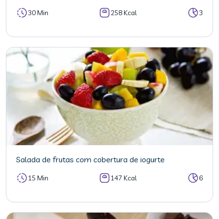
30 Min
258 Kcal
3
Salada de frutas com cobertura de iogurte
15 Min
147 Kcal
6