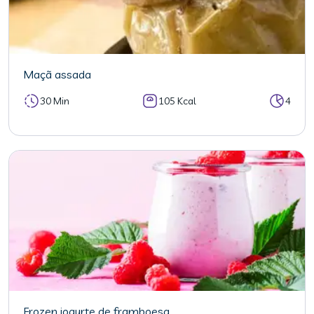
Maçã assada
30 Min
105 Kcal
4
Frozen iogurte de framboesa