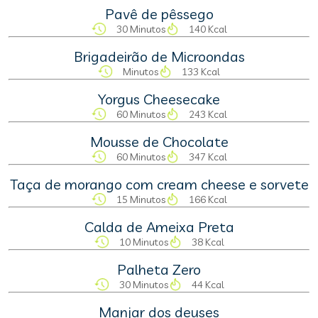
Pavê de pêssego
30 Minutos
140 Kcal
Brigadeirão de Microondas
Minutos
133 Kcal
Yorgus Cheesecake
60 Minutos
243 Kcal
Mousse de Chocolate
60 Minutos
347 Kcal
Taça de morango com cream cheese e sorvete
15 Minutos
166 Kcal
Calda de Ameixa Preta
10 Minutos
38 Kcal
Palheta Zero
30 Minutos
44 Kcal
Manjar dos deuses