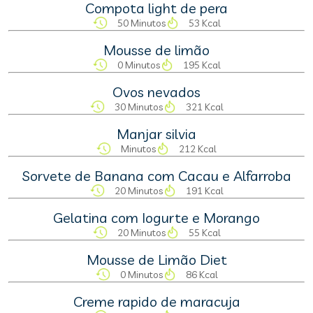
Compota light de pera
50 Minutos
53 Kcal
Mousse de limão
0 Minutos
195 Kcal
Ovos nevados
30 Minutos
321 Kcal
Manjar silvia
Minutos
212 Kcal
Sorvete de Banana com Cacau e Alfarroba
20 Minutos
191 Kcal
Gelatina com Iogurte e Morango
20 Minutos
55 Kcal
Mousse de Limão Diet
0 Minutos
86 Kcal
Creme rapido de maracuja