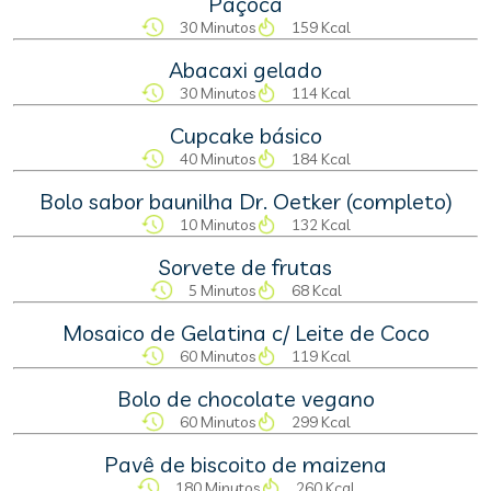
Paçoca
30 Minutos
159 Kcal
Abacaxi gelado
30 Minutos
114 Kcal
Cupcake básico
40 Minutos
184 Kcal
Bolo sabor baunilha Dr. Oetker (completo)
10 Minutos
132 Kcal
Sorvete de frutas
5 Minutos
68 Kcal
Mosaico de Gelatina c/ Leite de Coco
60 Minutos
119 Kcal
Bolo de chocolate vegano
60 Minutos
299 Kcal
Pavê de biscoito de maizena
180 Minutos
260 Kcal