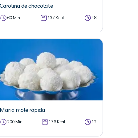
Carolina de chocolate
60 Min
137 Kcal
48
Maria mole rápida
200 Min
176 Kcal
12