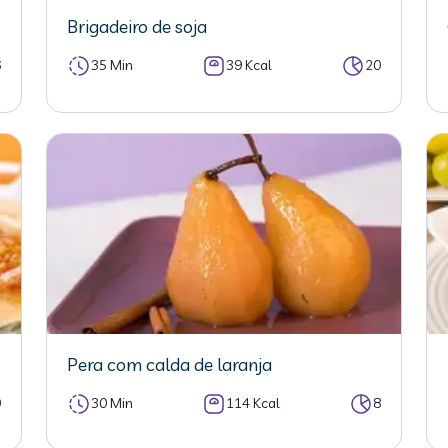
Brigadeiro de soja
6
35 Min
39 Kcal
20
Pera com calda de laranja
0
30 Min
114 Kcal
8