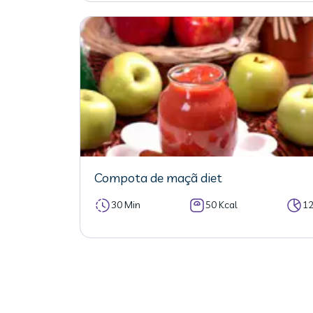
Compota de maçã diet
30 Min
50 Kcal
1