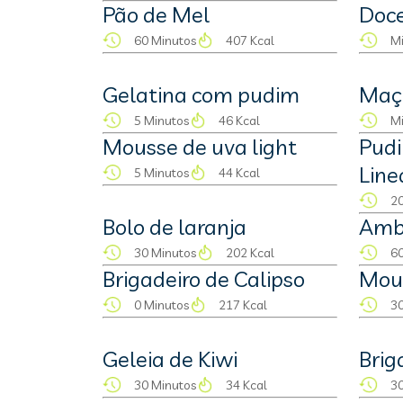
Pão de Mel
Doce
60 Minutos
407 Kcal
M
Gelatina com pudim
Maçã
5 Minutos
46 Kcal
M
Mousse de uva light
Pudi
Line
5 Minutos
44 Kcal
20
Bolo de laranja
Amb
30 Minutos
202 Kcal
60
Brigadeiro de Calipso
Mou
0 Minutos
217 Kcal
30
Geleia de Kiwi
Brig
30 Minutos
34 Kcal
30