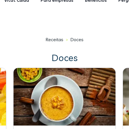
Vitat Cuida
Para empresas
Benefícios
Perg
Receitas
Doces
>
Doces