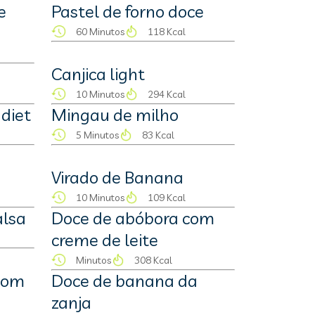
e
Pastel de forno doce
60 Minutos
118 Kcal
Canjica light
10 Minutos
294 Kcal
diet
Mingau de milho
5 Minutos
83 Kcal
Virado de Banana
10 Minutos
109 Kcal
alsa
Doce de abóbora com
creme de leite
Minutos
308 Kcal
com
Doce de banana da
zanja