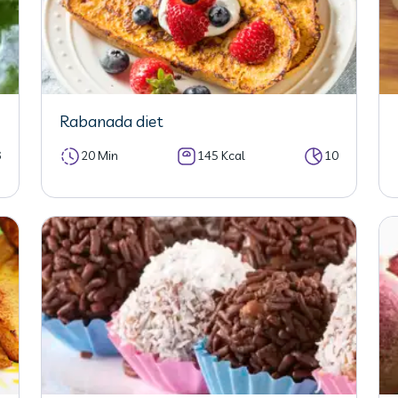
Rabanada diet
6
20 Min
145 Kcal
10