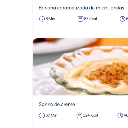
Banana caramelizada de micro-ondas
8 Min
85 Kcal
Sonho de creme
60 Min
124 Kcal
4