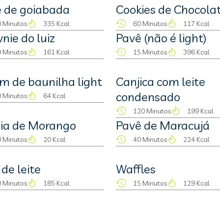
 de goiabada
Cookies de Chocola
 Minutos
335 Kcal
60 Minutos
117 Kcal
nie do luiz
Pavê (não é light)
 Minutos
161 Kcal
15 Minutos
396 Kcal
m de baunilha light
Canjica com leite
condensado
 Minutos
64 Kcal
120 Minutos
199 Kcal
ia de Morango
Pavê de Maracujá
 Minutos
20 Kcal
40 Minutos
224 Kcal
 de leite
Waffles
 Minutos
185 Kcal
15 Minutos
129 Kcal