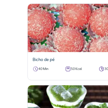
Bicho de pé
40 Min
50 Kcal
3