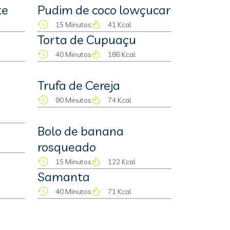
te
Pudim de coco lowçucar
15 Minutos
41 Kcal
Torta de Cupuaçu
40 Minutos
186 Kcal
Trufa de Cereja
90 Minutos
74 Kcal
Bolo de banana
rosqueado
15 Minutos
122 Kcal
Samanta
40 Minutos
71 Kcal