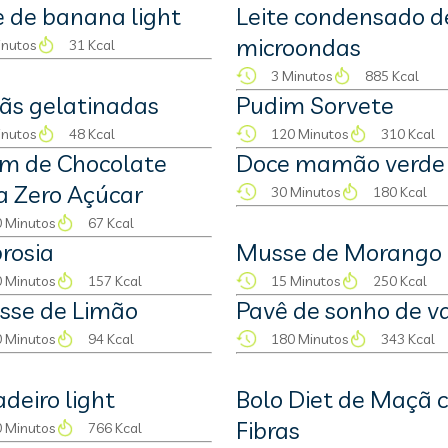
 de banana light
Leite condensado d
microondas
inutos
31 Kcal
3 Minutos
885 Kcal
s gelatinadas
Pudim Sorvete
inutos
48 Kcal
120 Minutos
310 Kcal
m de Chocolate
Doce mamão verde 
a Zero Açúcar
30 Minutos
180 Kcal
 Minutos
67 Kcal
rosia
Musse de Morango
 Minutos
157 Kcal
15 Minutos
250 Kcal
sse de Limão
Pavê de sonho de v
 Minutos
94 Kcal
180 Minutos
343 Kcal
adeiro light
Bolo Diet de Maçã 
Fibras
 Minutos
766 Kcal