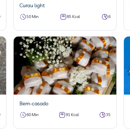
Curau light
0
50 Min
85 Kcal
6
Bem-casado
0
60 Min
91 Kcal
35