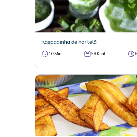
Raspadinha de hortelã
10 Min
58 Kcal