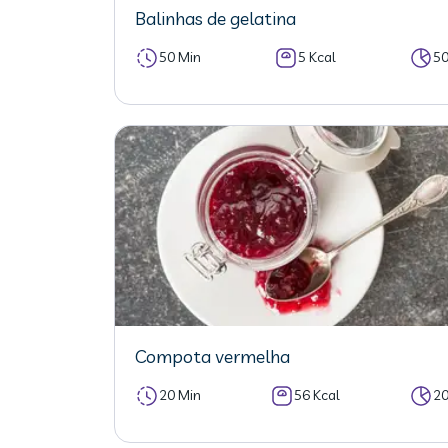
Balinhas de gelatina
50 Min
5 Kcal
5
Compota vermelha
20 Min
56 Kcal
2