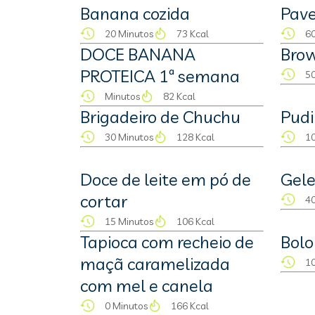
Banana cozida
Pave
20 Minutos
73 Kcal
60
DOCE BANANA
Brow
PROTEICA 1ª semana
50
Minutos
82 Kcal
Brigadeiro de Chuchu
Pudi
30 Minutos
128 Kcal
10
Doce de leite em pó de
Gele
cortar
40
15 Minutos
106 Kcal
Tapioca com recheio de
Bolo
maçã caramelizada
10
com mel e canela
0 Minutos
166 Kcal