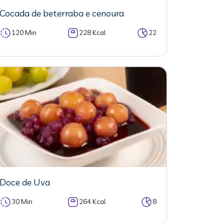
Cocada de beterraba e cenoura
120 Min
228 Kcal
22
Doce de Uva
30 Min
264 Kcal
8