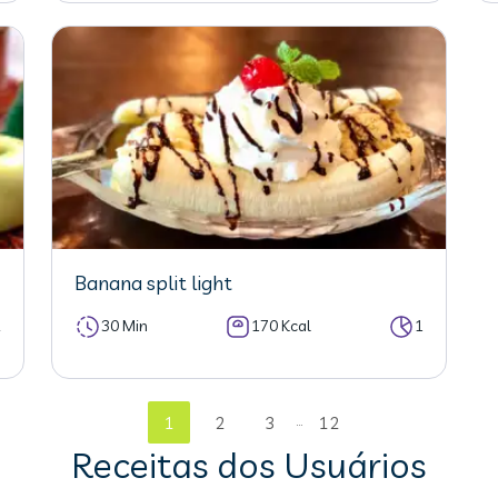
Banana split light
2
30 Min
170 Kcal
1
...
1
2
3
12
Receitas dos Usuários