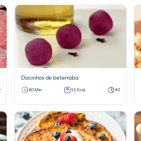
Docinhos de beterraba
0
60 Min
55 Kcal
40