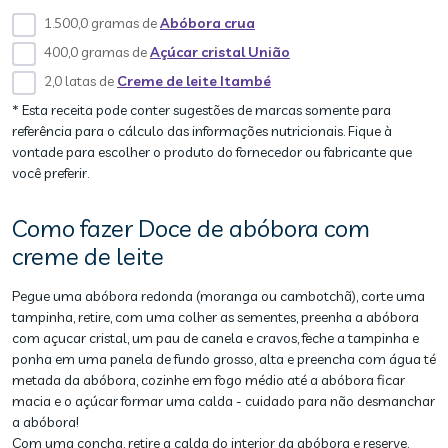
1.500,0 gramas de
Abóbora crua
400,0 gramas de
Açúcar cristal União
2,0 latas de
Creme de leite Itambé
* Esta receita pode conter sugestões de marcas somente para
referência para o cálculo das informações nutricionais. Fique à
vontade para escolher o produto do fornecedor ou fabricante que
você preferir.
Como fazer Doce de abóbora com
creme de leite
Pegue uma abóbora redonda (moranga ou cambotchã), corte uma
tampinha, retire, com uma colher as sementes, preenha a abóbora
com açucar cristal, um pau de canela e cravos, feche a tampinha e
ponha em uma panela de fundo grosso, alta e preencha com água té
metada da abóbora, cozinhe em fogo médio até a abóbora ficar
macia e o açúcar formar uma calda - cuidado para não desmanchar
a abóbora!
Com uma concha, retire a calda do interior da abóbora e reserve,