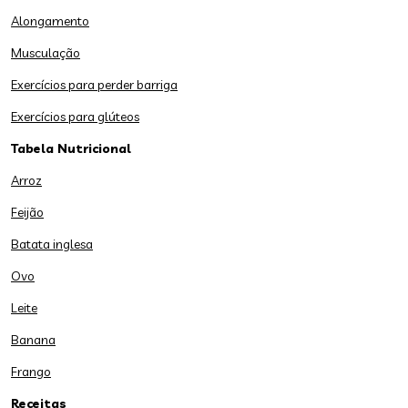
Alongamento
Musculação
Exercícios para perder barriga
Exercícios para glúteos
Tabela Nutricional
Arroz
Feijão
Batata inglesa
Ovo
Leite
Banana
Frango
Receitas