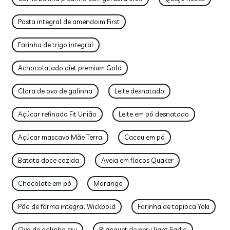
Pasta integral de amendoim First
Farinha de trigo integral
Achocolatado diet premium Gold
Clara de ovo de galinha
Leite desnatado
Açúcar refinado Fit União
Leite em pó desnatado
Açúcar mascavo Mãe Terra
Cacau em pó
Batata doce cozida
Aveia em flocos Quaker
Chocolate em pó
Morango
Pão de forma integral Wickbold
Farinha de tapioca Yoki
Ovo de galinha cru
Blanquet de peru light Sadia