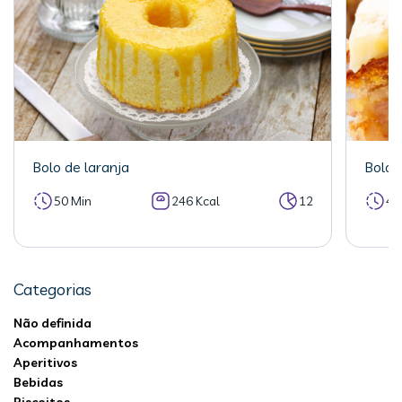
Bolo de laranja
Bolo 
50 Min
246 Kcal
12
40
Categorias
Não definida
Acompanhamentos
Aperitivos
Bebidas