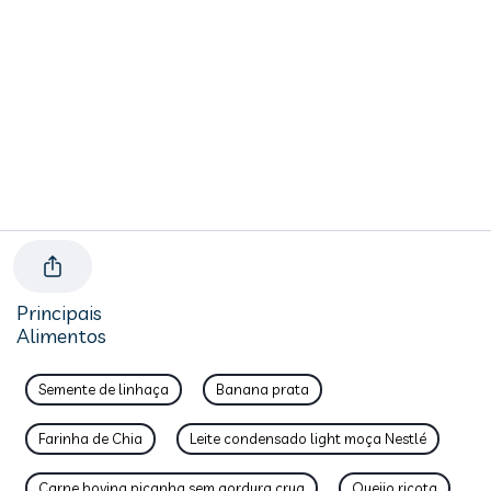
Principais
Alimentos
Semente de linhaça
Banana prata
Farinha de Chia
Leite condensado light moça Nestlé
Carne bovina picanha sem gordura crua
Queijo ricota