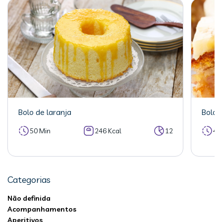
Bolo de laranja
Bolo 
50 Min
246 Kcal
12
40
Categorias
Não definida
Acompanhamentos
Aperitivos