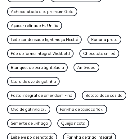
Achocolatado diet premium Gold
Açúcar refinado Fit União
Leite condensado light moça Nestlé
Banana prata
Pão de forma integral Wickbold
Chocolate em pó
Blanquet de peru light Sadia
Amêndoa
Clara de ovo de galinha
Pasta integral de amendoim First
Batata doce cozida
Ovo de galinha cru
Farinha de tapioca Yoki
Semente de linhaça
Queijo ricota
Leite em pó desnatado
Farinha de trigo integral