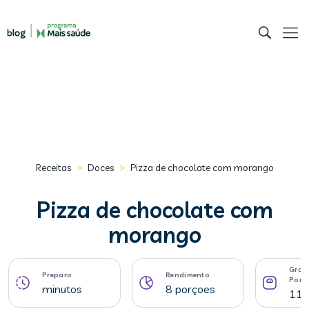
>
>
Receitas
Doces
Pizza de chocolate com morango
Pizza de chocolate com
morango
Gram
Preparo
Rendimento
Porç
minutos
8 porçoes
116