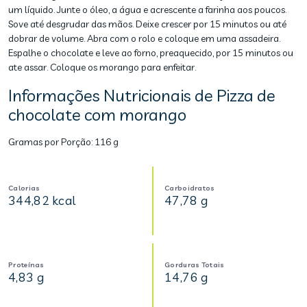
um líquido. Junte o óleo, a água e acrescente a farinha aos poucos.
Sove até desgrudar das mãos. Deixe crescer por 15 minutos ou até
dobrar de volume. Abra com o rolo e coloque em uma assadeira.
Espalhe o chocolate e leve ao forno, preaquecido, por 15 minutos ou
ate assar. Coloque os morango para enfeitar.
Informações Nutricionais de Pizza de
chocolate com morango
Gramas por Porção:
116 g
Calorias
Carboidratos
344,82 kcal
47,78 g
Proteínas
Gorduras Totais
4,83 g
14,76 g