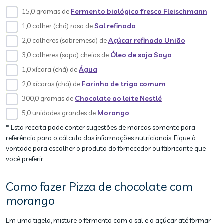
15,0 gramas de
Fermento biológico fresco Fleischmann
1,0 colher (chá) rasa de
Sal refinado
2,0 colheres (sobremesa) de
Açúcar refinado União
3,0 colheres (sopa) cheias de
Óleo de soja Soya
1,0 xícara (chá) de
Água
2,0 xícaras (chá) de
Farinha de trigo comum
300,0 gramas de
Chocolate ao leite Nestlé
5,0 unidades grandes de
Morango
* Esta receita pode conter sugestões de marcas somente para
referência para o cálculo das informações nutricionais. Fique à
vontade para escolher o produto do fornecedor ou fabricante que
você preferir.
Como fazer Pizza de chocolate com
morango
Em uma tigela, misture o fermento com o sal e o açúcar até formar