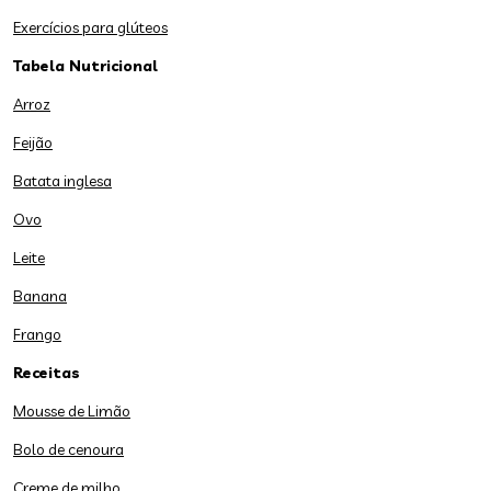
Exercícios para glúteos
Tabela Nutricional
Arroz
Feijão
Batata inglesa
Ovo
Leite
Banana
Frango
Receitas
Mousse de Limão
Bolo de cenoura
Creme de milho