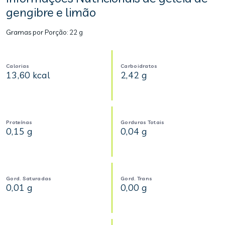
gengibre e limão
Gramas por Porção:
22 g
Calorias
Carboidratos
13,60 kcal
2,42 g
Proteínas
Gorduras Totais
0,15 g
0,04 g
Gord. Saturadas
Gord. Trans
0,01 g
0,00 g