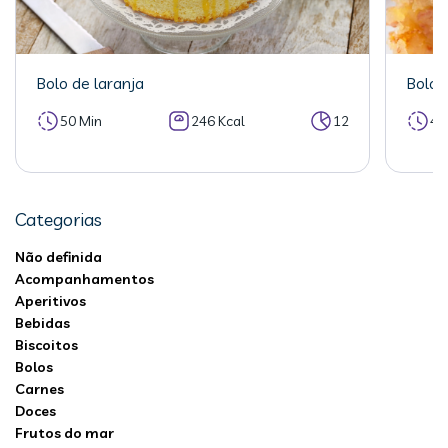
Bolo de laranja
Bolo 
50 Min
246 Kcal
12
40
Categorias
Não definida
Acompanhamentos
Aperitivos
Bebidas
Biscoitos
Bolos
Carnes
Doces
Frutos do mar