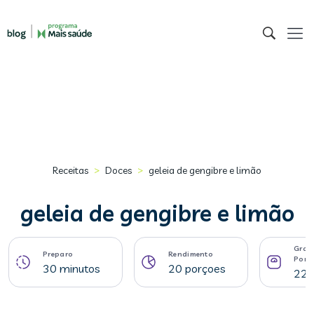
>
>
Receitas
Doces
geleia de gengibre e limão
geleia de gengibre e limão
Gram
Preparo
Rendimento
Porç
30 minutos
20 porçoes
22 