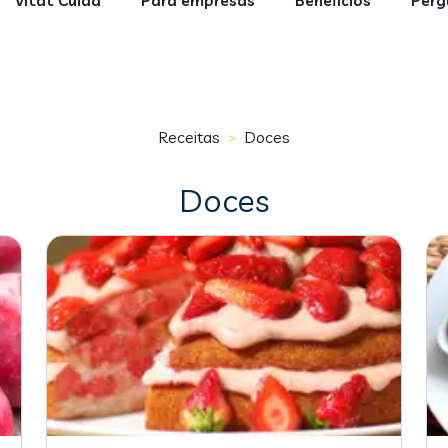
Vitat Cuida
Para empresas
Benefícios
Perg
Receitas
Doces
>
Doces