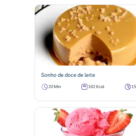
Sonho de doce de leite
20 Min
162 Kcal
1