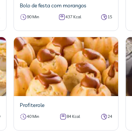
Bolo de festa com morangos
2
90 Min
437 Kcal
15
Profiterole
0
40 Min
84 Kcal
24