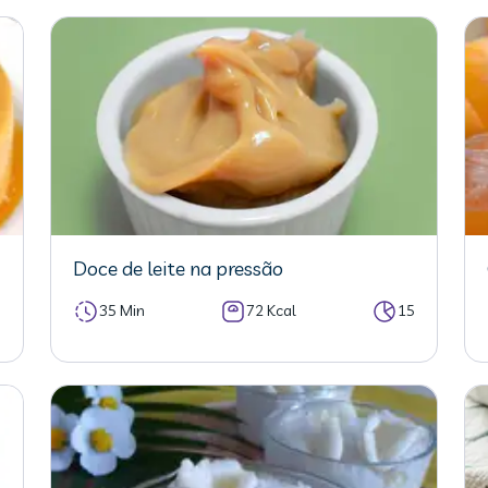
Doce de leite na pressão
5
35 Min
72 Kcal
15