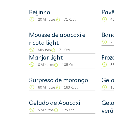
Beijinho
Pavê
20 Minutos
71 Kcal
40
Mousse de abacaxi e
Ban
ricota light
20
Minutos
71 Kcal
Manjar light
Froz
0 Minutos
108 Kcal
36
Surpresa de morango
Gela
60 Minutos
163 Kcal
10
Gelado de Abacaxi
Gela
verã
5 Minutos
125 Kcal