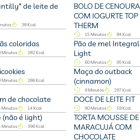
ntilly" de leite de
BOLO DE CENOURA
COM IOGURTE TOP
THERM
inutos
38 Kcal
15 Minutos
84 Kcal
s coloridas
Pão de mel Integral
Light
 Minutos
282 Kcal
60 Minutos
95 Kcal
icookies
Maça do outback
(cinnamon)
 Minutos
286 Kcal
9 Minutos
297 Kcal
m de chocolate
DOCE DE LEITE FIT
 Minutos
14 Kcal
90 Minutos
59 Kcal
 (não é light)
TORTA MOUSSE DE
MARACUJÁ COM
 Minutos
396 Kcal
CHOCOLATE