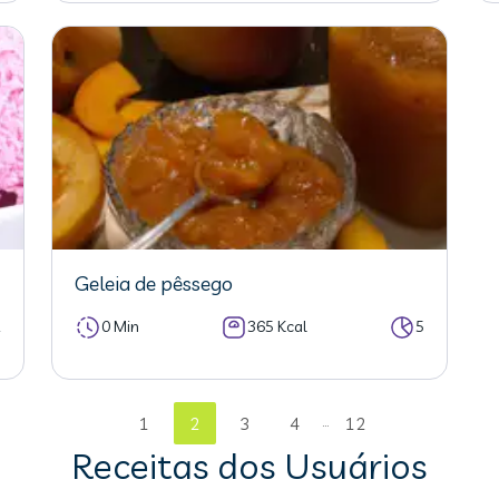
Geleia de pêssego
2
0 Min
365 Kcal
5
...
1
2
3
4
12
Receitas dos Usuários