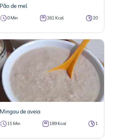
Pão de mel
0 Min
261 Kcal
20
Mingau de aveia
15 Min
189 Kcal
1