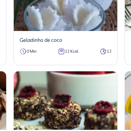
Geladinho de coco
4
0 Min
12 Kcal
12