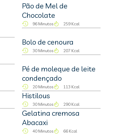
Pão de Mel de
Chocolate
96 Minutos
259 Kcal
Bolo de cenoura
30 Minutos
207 Kcal
Pé de moleque de leite
condençado
20 Minutos
113 Kcal
Histilous
30 Minutos
290 Kcal
Gelatina cremosa
Abacaxi
40 Minutos
66 Kcal