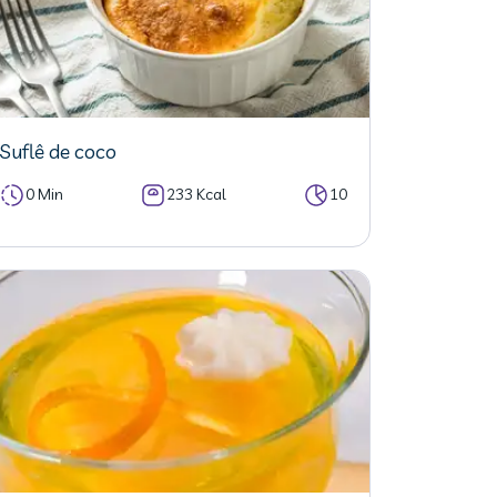
Suflê de coco
0 Min
233 Kcal
10