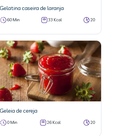
Gelatina caseira de laranja
60 Min
33 Kcal
20
Geleia de cereja
0 Min
26 Kcal
20