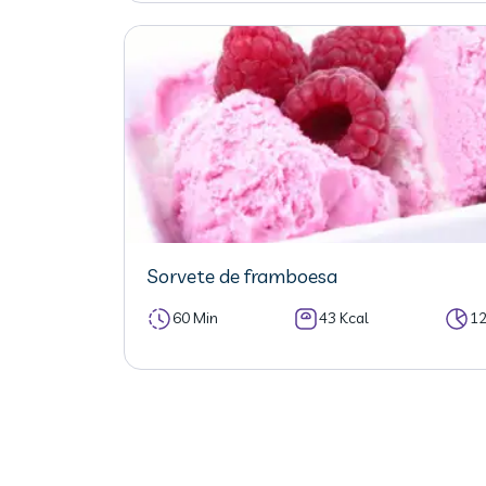
Sorvete de framboesa
60 Min
43 Kcal
1