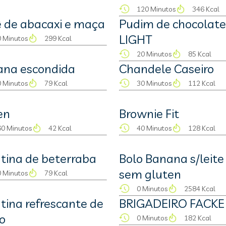
120 Minutos
346 Kcal
 de abacaxi e maça
Pudim de chocolate
LIGHT
 Minutos
299 Kcal
20 Minutos
85 Kcal
ana escondida
Chandele Caseiro
 Minutos
79 Kcal
30 Minutos
112 Kcal
en
Brownie Fit
0 Minutos
42 Kcal
40 Minutos
128 Kcal
tina de beterraba
Bolo Banana s/leite
sem gluten
 Minutos
79 Kcal
0 Minutos
2584 Kcal
tina refrescante de
BRIGADEIRO FACKE
o
0 Minutos
182 Kcal