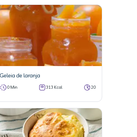
Geleia de laranja
0 Min
313 Kcal
20