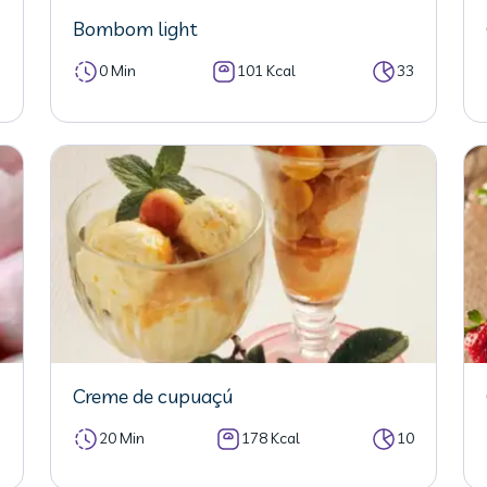
Bombom light
5
0 Min
101 Kcal
33
Creme de cupuaçú
5
20 Min
178 Kcal
10