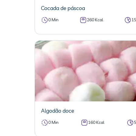
Cocada de páscoa
0 Min
260 Kcal
1
Algodão doce
0 Min
160 Kcal