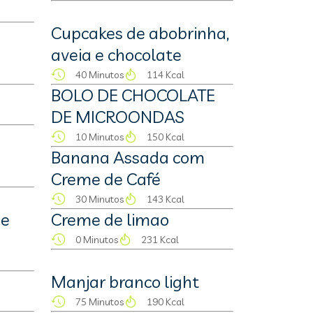
Cupcakes de abobrinha,
aveia e chocolate
40 Minutos
114 Kcal
BOLO DE CHOCOLATE
DE MICROONDAS
10 Minutos
150 Kcal
Banana Assada com
Creme de Café
30 Minutos
143 Kcal
 e
Creme de limao
0 Minutos
231 Kcal
Manjar branco light
75 Minutos
190 Kcal