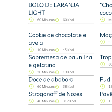
BOLO DE LARANJA
"Cha
LIGHT
coco
60 Minutos
60 Kcal
M
Cookie de chocolate e
Maçã
aveia
30
10 Minutos
45 Kcal
Sobremesa de baunilha
Trop
e gelatina
60
30 Minutos
19 Kcal
Doce de abobora
Pudi
60 Minutos
38 Kcal
15
Strogonoff de Nozes
Pavê
40 Minutos
312 Kcal
15