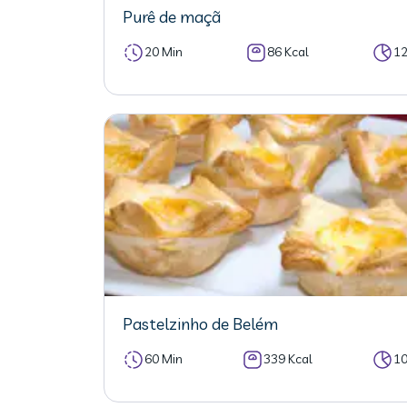
Purê de maçã
20 Min
86 Kcal
1
Pastelzinho de Belém
60 Min
339 Kcal
1