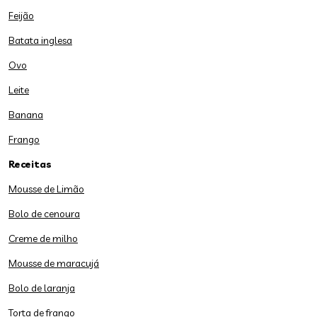
Feijão
Batata inglesa
Ovo
Leite
Banana
Frango
Receitas
Mousse de Limão
Bolo de cenoura
Creme de milho
Mousse de maracujá
Bolo de laranja
Torta de frango