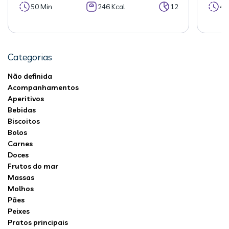
50 Min
246 Kcal
12
40
Categorias
Não definida
Acompanhamentos
Aperitivos
Bebidas
Biscoitos
Bolos
Carnes
Doces
Frutos do mar
Massas
Molhos
Pães
Peixes
Pratos principais