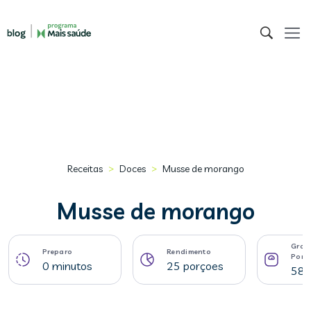
>
>
Receitas
Doces
Musse de morango
Musse de morango
Gram
Preparo
Rendimento
Porç
0 minutos
25 porçoes
58 