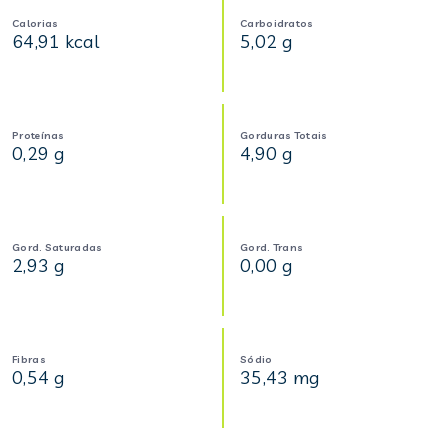
Calorias
Carboidratos
64,91 kcal
5,02 g
Proteínas
Gorduras Totais
0,29 g
4,90 g
Gord. Saturadas
Gord. Trans
2,93 g
0,00 g
Fibras
Sódio
0,54 g
35,43 mg