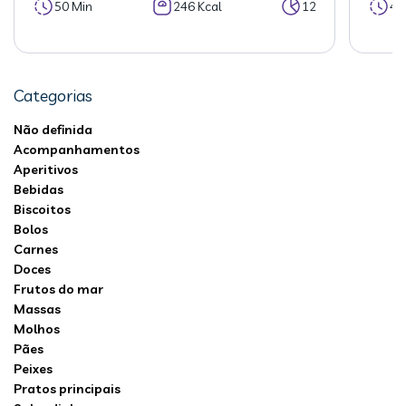
50 Min
246 Kcal
12
40
Categorias
Não definida
Acompanhamentos
Aperitivos
Bebidas
Biscoitos
Bolos
Carnes
Doces
Frutos do mar
Massas
Molhos
Pães
Peixes
Pratos principais