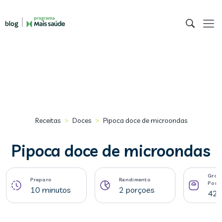
>
>
Receitas
Doces
Pipoca doce de microondas
Pipoca doce de microondas
Gram
Preparo
Rendimento
Porç
10 minutos
2 porçoes
42 