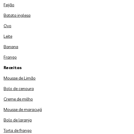
Feijão
Batata inglesa
Ovo
Leite
Banana
Frango
Receitas
Mousse de Limão
Bolo de cenoura
Creme de milho
Mousse de maracujá
Bolo de laranja
Torta de frango