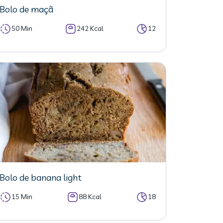
Bolo de maçã
50 Min
242 Kcal
12
Bolo de banana light
15 Min
88 Kcal
18