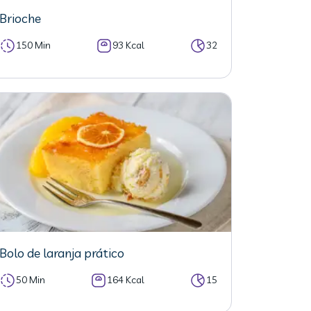
Brioche
150 Min
93 Kcal
32
Bolo de laranja prático
50 Min
164 Kcal
15