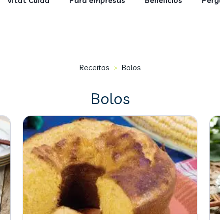
Vitat Cuida
Para empresas
Benefícios
Perg
Receitas
Bolos
>
Bolos