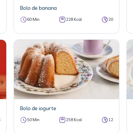
Bolo de banana
4
60 Min
228 Kcal
20
Bolo de iogurte
6
50 Min
258 Kcal
12