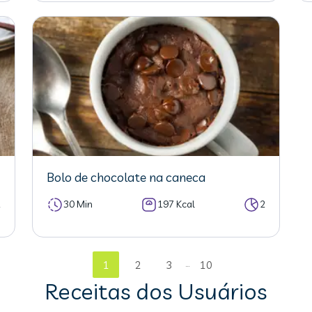
Bolo de chocolate na caneca
2
30 Min
197 Kcal
2
...
1
2
3
10
Receitas dos Usuários