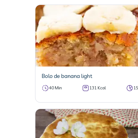
Bolo de banana light
40 Min
131 Kcal
1