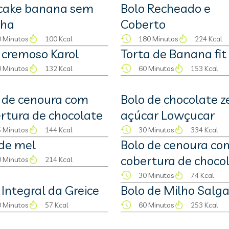
cake banana sem
Bolo Recheado e
nha
Coberto
 Minutos
100 Kcal
180 Minutos
224 Kcal
 cremoso Karol
Torta de Banana fit
 Minutos
132 Kcal
60 Minutos
153 Kcal
 de cenoura com
Bolo de chocolate z
rtura de chocolate
açúcar Lowçucar
 Minutos
144 Kcal
30 Minutos
334 Kcal
de mel
Bolo de cenoura co
cobertura de choco
 Minutos
214 Kcal
30 Minutos
74 Kcal
 Integral da Greice
Bolo de Milho Salg
 Minutos
57 Kcal
60 Minutos
253 Kcal