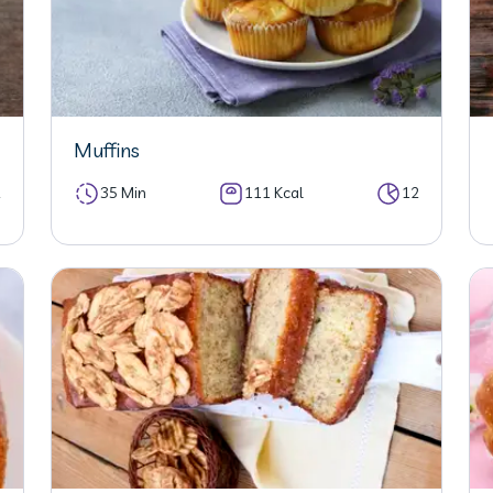
Muffins
2
35 Min
111 Kcal
12