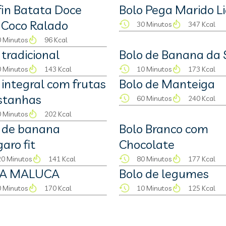
in Batata Doce
Bolo Pega Marido L
 Coco Ralado
30 Minutos
347 Kcal
 Minutos
96 Kcal
 tradicional
Bolo de Banana da 
 Minutos
143 Kcal
10 Minutos
173 Kcal
 integral com frutas
Bolo de Manteiga
stanhas
60 Minutos
240 Kcal
 Minutos
202 Kcal
 de banana
Bolo Branco com
aro fit
Chocolate
0 Minutos
141 Kcal
80 Minutos
177 Kcal
A MALUCA
Bolo de legumes
 Minutos
170 Kcal
10 Minutos
125 Kcal