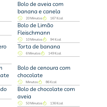
Bolo de aveia com
banana e canela
20 Minutos
167 Kcal
Bolo de Limão
Fleischmann
10 Minutos
94 Kcal
ero
Torta de banana
6 Minutos
149 Kcal
m
Bolo de cenoura com
late
chocolate
Minutos
86 Kcal
ado
Bolo de chocolate com
aveia
50 Minutos
136 Kcal