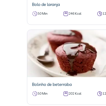
Bolo de laranja
50 Min
246 Kcal
1
Bolinho de beterraba
50 Min
202 Kcal
1