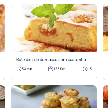
Bolo diet de damasco com castanha
5
50 Min
158 Kcal
15