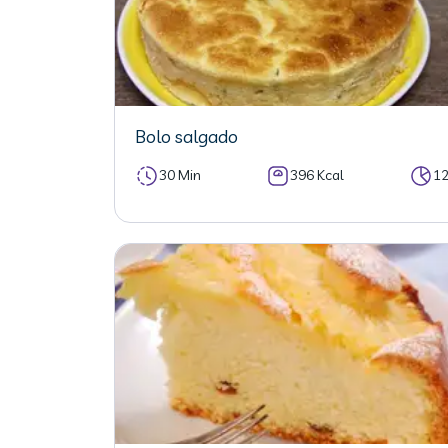
Bolo salgado
30 Min
396 Kcal
1