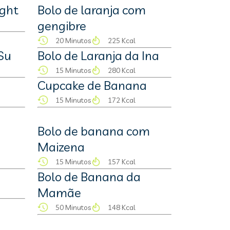
ight
Bolo de laranja com
gengibre
20 Minutos
225 Kcal
Su
Bolo de Laranja da Ina
15 Minutos
280 Kcal
Cupcake de Banana
15 Minutos
172 Kcal
Bolo de banana com
Maizena
15 Minutos
157 Kcal
Bolo de Banana da
Mamãe
50 Minutos
148 Kcal