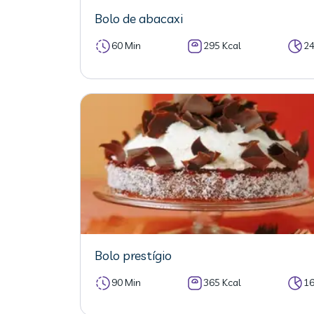
Bolo de abacaxi
60 Min
295 Kcal
2
Bolo prestígio
90 Min
365 Kcal
1