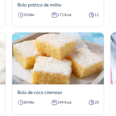
Bolo prático de milho
2
50 Min
172 Kcal
12
Bolo de coco cremoso
2
60 Min
244 Kcal
20