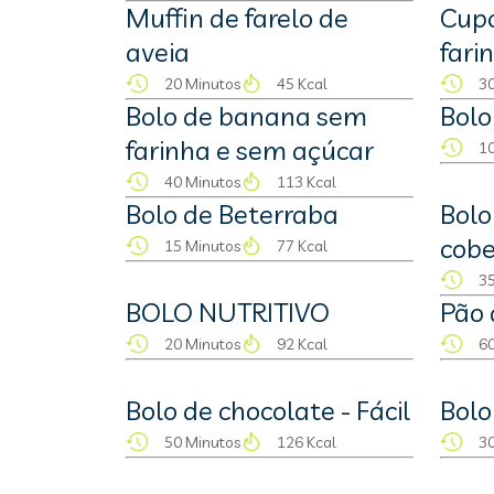
Muffin de farelo de
Cup
aveia
fari
20 Minutos
45 Kcal
30
Bolo de banana sem
Bolo
farinha e sem açúcar
10
40 Minutos
113 Kcal
Bolo de Beterraba
Bolo
cobe
15 Minutos
77 Kcal
35
BOLO NUTRITIVO
Pão 
20 Minutos
92 Kcal
60
Bolo de chocolate - Fácil
Bolo
50 Minutos
126 Kcal
30