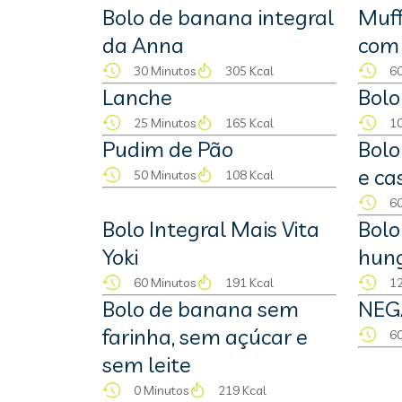
Bolo de banana integral
Muff
da Anna
com
30 Minutos
305 Kcal
60
Lanche
Bolo
25 Minutos
165 Kcal
10
Pudim de Pão
Bolo
e ca
50 Minutos
108 Kcal
60
Bolo Integral Mais Vita
Bolo
Yoki
hung
60 Minutos
191 Kcal
12
Bolo de banana sem
NEG
farinha, sem açúcar e
60
sem leite
0 Minutos
219 Kcal